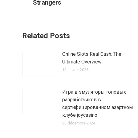
Strangers
précédent
:
Related Posts
Online Slots Real Cash: The
Ultimate Overview
13 janvier 2025
Игра в эмуляторы топовых
разработчиков в
сертифицированном азартном
клубе joycasino
23 décembre 2024