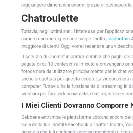
raggiungere dimensioni enormi grazie al passaparola.
Chatroulette
Tuttavia, negli ultimi anni, l’interesse per l’applicazi
numero enorme di persone single. Inoltre,
bazoofam
A
maggiore di utenti. Oggi vorrei recensire una videocha
Il servizio di Coomet in pratica sembra che paghi del
pagate circa 10 centesimi al minuto e provengano prin
fotocamera da utilizzare principalmente per le chat vi
anche progettata per questo scopo. La videocamera no
computer. Tuttavia, ha la funzionalità di streaming i
webcam per fare videochiamate, chat, registrare video
I Miei Clienti Dovranno Comporre
Sebbene entrambe le piattaforme abbiano ancora dei p
nulla delle tue identità Facebook o Twitter. Inoltre, Yo
garanzia che tali contenuti vengano monitorati o rimossi