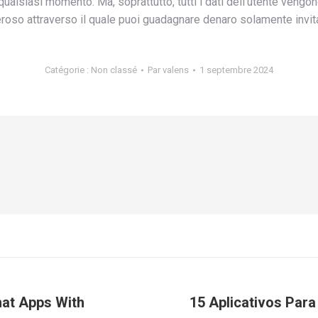
qualsiasi momento. Ma, soprattutto, tutti i dati dell’utente vengon
oso attraverso il quale puoi guadagnare denaro solamente invita
Catégorie :
Non classé
Par
valens
1 septembre 2024
hat Apps With
15 Aplicativos Par
Article