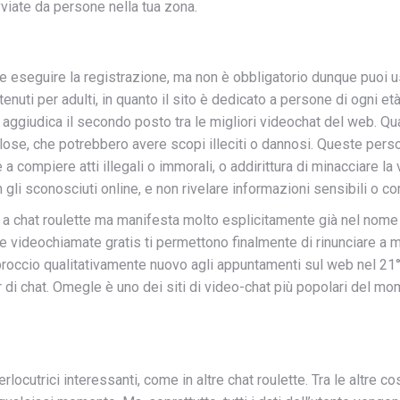
vviate da persone nella tua zona.
che eseguire la registrazione, ma non è obbligatorio dunque puoi 
tenuti per adulti, in quanto il sito è dedicato a persone di ogni 
i aggiudica il secondo posto tra le migliori videochat del web. Qua
lose, che potrebbero avere scopi illeciti o dannosi. Queste person
a compiere atti illegali o immorali, o addirittura di minacciare la 
 gli sconosciuti online, e non rivelare informazioni sensibili o c
 a chat roulette ma manifesta molto esplicitamente già nel nome 
Le videochiamate gratis ti permettono finalmente di rinunciare a m
ccio qualitativamente nuovo agli appuntamenti sul web nel 21° s
 di chat. Omegle è uno dei siti di video-chat più popolari del m
terlocutrici interessanti, come in altre chat roulette. Tra le altr