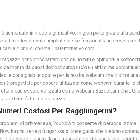
one è aumentato in modo significativo. In gran parte grazie alla p
zar ha notevolmente ampliato le sue funzionalità in brevissimo t
t casuale che si chiama Chatalternative.com.
le ragazze per videochattare con gli uomini e spingerli a sotto
cipalmente da paesi dell’est europa (c’è un altissima percentual
deo, è consigliabile optare per la nostra webcam che ti offre una
n è progettata per essere utilizzata come webcam durante le ch
n diretta e può essere utilizzata come webcam BazooCam Chat. Una 
 o scattare foto in tempo reale.
 Numeri Costosi Per Raggiungermi?
roblemi di privateness, YouNow ti consente di personalizzare i
uNow ha una serie più rigorosa di linee guida che vietano contenuti
. I moderatori controllano i trasgressori che non hanno aderito ai 