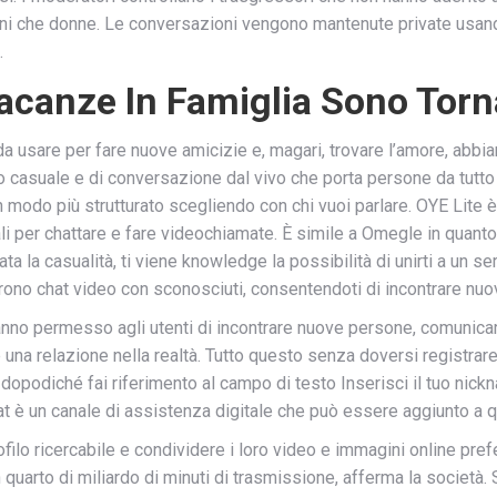
omini che donne. Le conversazioni vengono mantenute private usa
.
 Vacanze In Famiglia Sono Torn
da usare per fare nuove amicizie e, magari, trovare l’amore, abbia
 casuale e di conversazione dal vivo che porta persone da tutto 
do più strutturato scegliendo con chi vuoi parlare. OYE Lite è l
li per chattare e fare videochiamate. È simile a Omegle in quanto
a la casualità, ti viene knowledge la possibilità di unirti a un ser
ffrono chat video con sconosciuti, consentendoti di incontrare nu
hanno permesso agli utenti di incontrare nuove persone, comunica
una relazione nella realtà. Tutto questo senza doversi registrare 
le, dopodiché fai riferimento al campo di testo Inserisci il tuo nic
at è un canale di assistenza digitale che può essere aggiunto a q
filo ricercabile e condividere i loro video e immagini online pref
n quarto di miliardo di minuti di trasmissione, afferma la società.