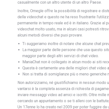
casualmente con un altro utente di un altro Paese.
Inoltre, Omegle offre la possibilità di registrare e dist
della videochat e questo ne ha reso frustrante l’utili
permanente in tempo reale ed è in italiano. Grazie al pa
videochat molto usato, ma in alcuni casi potresti ritr
alcuni metodi diversi che puoi provare.
Ti suggeriamo inoltre di notare che alcune chat p
La maggior parte delle persone che usa questo sito
maggior parte degli altri servizi di chat video.
ManiaChat non è collegato in alcun modo ai siti rec
Questa è certamente una delle migliori chat video an
Non si tratta di somiglianze più o meno generiche 
Non autorizziamo, né giustifichiamo in nessun modo un 
vantarsi è la completa assenza di richiesta di pagament
inviare messaggi video ad amici e iscritti. Oltre mille
cercando un appuntamento o se ti alleni con le battute, 
Un 17enne lo ha creato nel 2009 per poter fuggire da u