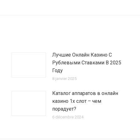
suivant
:
Лучшие Онлайн Казино С
Рублевыми Ставками В 2025
Году
8 janvier 2025
Каталог аппаратов в онлайн
казино 1х слот – чем
порадует?
6 décembre 2024