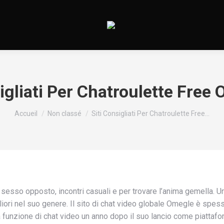
igliati Per Chatroulette Free
Vous êtes ici :
Accueil
Non classé
Siti Consigliati Per Chatroulette Free…
l sesso opposto, incontri casuali e per trovare l’anima gemella.
iori nel suo genere. Il sito di chat video globale Omegle è spess
a funzione di chat video un anno dopo il suo lancio come piattafo