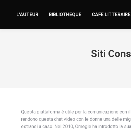
L’AUTEUR
BIBLIOTHEQUE
CAFE LITTERAIRE
Siti Cons
Questa piattaforma è utile per la comunicazione con i
rendono questa chat video con le donne una delle migl
estranei a caso. Nel 2010, Omegle ha introdotto la su