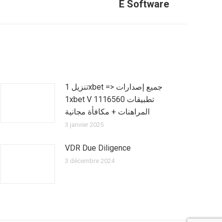
E Software
تنزيل 1xbet => جميع إصدارات
1xbet V 1116560 تطبيقات
المراهنات + مكافأة مجانية
3 janvier 2025
VDR Due Diligence
3 décembre 2024