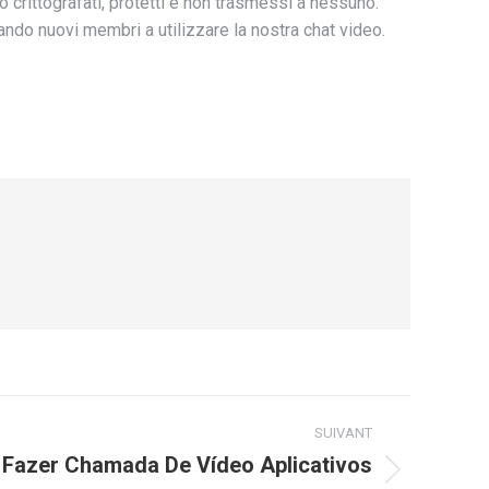
o crittografati, protetti e non trasmessi a nessuno.
ndo nuovi membri a utilizzare la nostra chat video.
SUIVANT
a Fazer Chamada De Vídeo Aplicativos