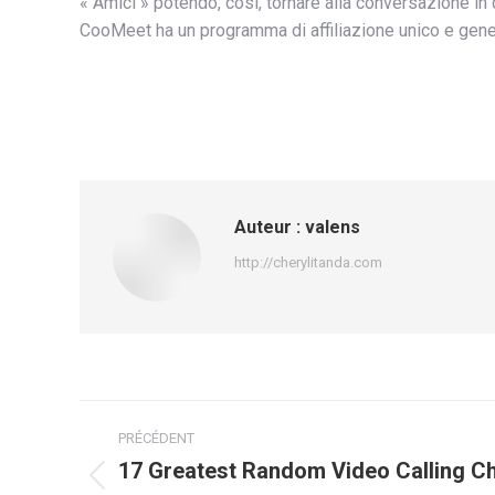
« Amici » potendo, così, tornare alla conversazione in 
CooMeet ha un programma di affiliazione unico e gener
Auteur :
valens
http://cherylitanda.com
Navigation
PRÉCÉDENT
article
17 Greatest Random Video Calling C
Article