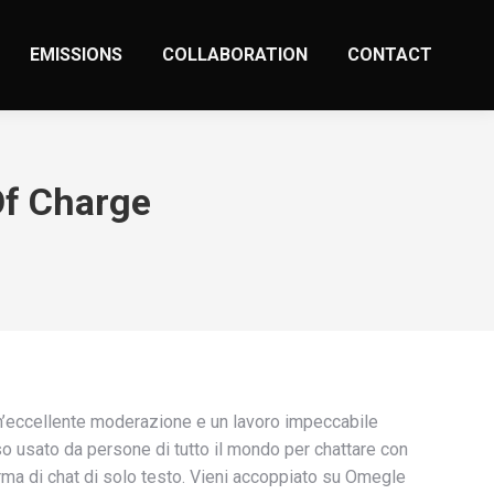
EMISSIONS
COLLABORATION
CONTACT
 Of Charge
 Un’eccellente moderazione e un lavoro impeccabile
o usato da persone di tutto il mondo per chattare con
rma di chat di solo testo. Vieni accoppiato su Omegle