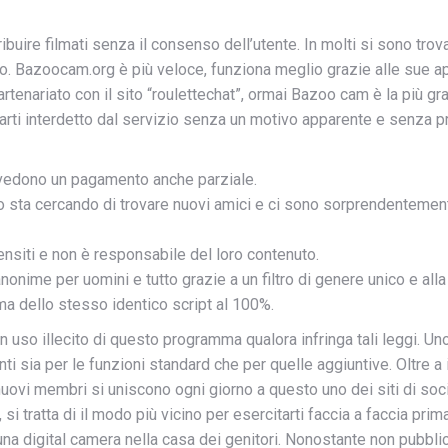
ribuire filmati senza il consenso dell’utente. In molti si sono trov
zzo. Bazoocam.org è più veloce, funziona meglio grazie alle sue 
rtenariato con il sito “roulettechat”, ormai Bazoo cam è la più gra
ovarti interdetto dal servizio senza un motivo apparente e senza p
revedono un pagamento anche parziale.
 sta cercando di trovare nuovi amici e ci sono sorprendentemente 
ensiti e non è responsabile del loro contenuto.
onime per uomini e tutto grazie a un filtro di genere unico e alla 
ma dello stesso identico script al 100%.
uso illecito di questo programma qualora infringa tali leggi. Uno 
i sia per le funzioni standard che per quelle aggiuntive. Oltre a
 nuovi membri si uniscono ogni giorno a questo uno dei siti di soci
si tratta di il modo più vicino per esercitarti faccia a faccia prim
na digital camera nella casa dei genitori. Nonostante non pubblic