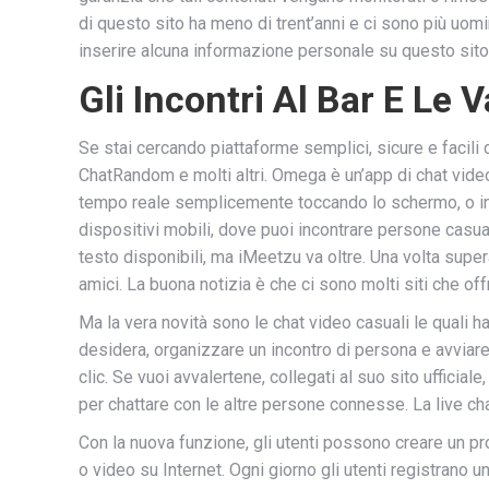
di questo sito ha meno di trent’anni e ci sono più u
inserire alcuna informazione personale su questo sito
Gli Incontri Al Bar E Le
Se stai cercando piattaforme semplici, sicure e facili 
ChatRandom e molti altri. Omega è un’app di chat video
tempo reale semplicemente toccando lo schermo, o in mo
dispositivi mobili, dove puoi incontrare persone casua
testo disponibili, ma iMeetzu va oltre. Una volta superat
amici. La buona notizia è che ci sono molti siti che o
Ma la vera novità sono le chat video casuali le quali 
desidera, organizzare un incontro di persona e avviare 
clic. Se vuoi avvalertene, collegati al suo sito ufficia
per chattare con le altre persone connesse. La live ch
Con la nuova funzione, gli utenti possono creare un pro
o video su Internet. Ogni giorno gli utenti registrano u