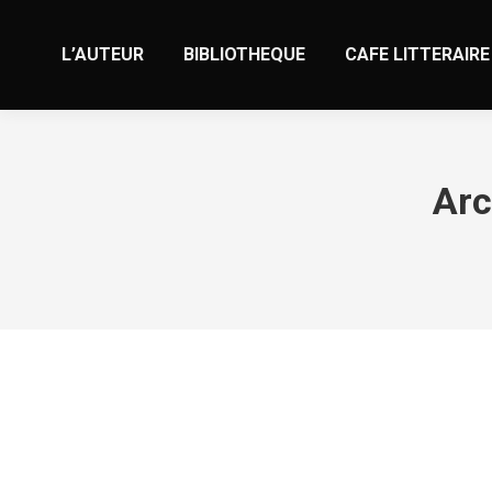
L’AUTEUR
BIBLIOTHEQUE
CAFE LITTERAIRE
Arc
Polar Cam San Diego Zoo
Non classé
Par
valens
2 septembre 2024