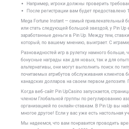
Например, игроки должны проверить требовани
После регистрации вам будет предоставлено 1
Mega Fortune Instant — самый привлекательный б
или стать следующей большой звездой, у Pin Up 
заработанные деньги в Pin Up. Между тем, ставки
который, по вашему мнению, выиграет. С играми,
Разновидностей игр в рулетку намного больше, 
бонусные награды как для новых, так и для опытн
альтернативы, они могут выполнить поиск по тип
почитаемых атрибутов обслуживания клиентов б
канадских долларов на своем первом депозите. Пе
Когда веб-сайт Pin UpCasino запускается, страни
членом Глобальной группы по регулированию аза
организацией по онлайн-ставкам. В Pin Up вы на
многое другое! Если у вас уже есть настольная
Мы надеемся, что вам понравится проводить врем