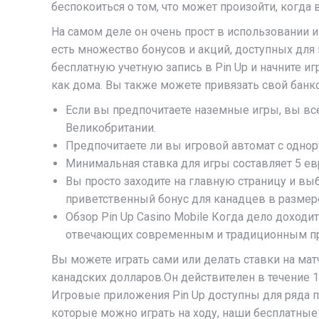
беспокоиться о том, что может произойти, когда
На самом деле он очень прост в использовании 
есть множество бонусов и акций, доступных для в
бесплатную учетную запись в Pin Up и начните иг
как дома. Вы также можете привязать свой банко
Если вы предпочитаете наземные игры, вы вс
Великобритании.
Предпочитаете ли вы игровой автомат с одно
Минимальная ставка для игры составляет 5 евро
Вы просто заходите на главную страницу и выб
приветственный бонус для канадцев в размер
Обзор Pin Up Casino Mobile Когда дело доходи
отвечающих современным и традиционным пр
Вы можете играть сами или делать ставки на ма
канадских долларов.Он действителен в течение 1
Игровые приложения Pin Up доступны для ряда п
которые можно играть на ходу, наши бесплатные 