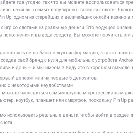
айдете где угодно, так что вы можете воспользоваться пр
но, начиная с самых популярных, таких как слоты, блэкдж
in Up, одном из старейших и величайших онлайн-казино в 
 игр со слотами на реальные деньги. Это ведущее онлай
пополнения и вывода средств. Вы можете прочитать эти д
редоставлять свою банковскую информацию, а также вам н
 создав свой бренд с нуля для мобильных устройств Andro
тливый день — и мы имеем в виду это в хорошем смысле, 
ервый депозит или на первые 5 депозитов.
ено с некоторыми неудобствами.
же можете насладиться самым крупным прогрессивным джек
ютер, ноутбук, планшет или смартфон, поскольку Pin Up 
о использовать реальные деньги, чтобы войти в раздел жи
счета.
играть в казино с живым дилером бесплатно. Здесь они че