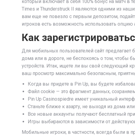
который включает в себя 100% бонус на матч в т
Times и Thunderstruck II являются одними из на
вам еще не повезло с первым депозитом, подайте
игроков есть возможность использовать опцию 
Как зарегистрироваться
Для мобильных пользователей сайт предлагает б
дома или в дороге, не беспокоясь о том, чтобы 
устройств. Итак, ищете ли вы свой следующий к
ваш просмотр максимально безопасным, приятн
Когда вы придете в Pin Up, вы будете избало
Файл cookie — это фрагмент данных, сохраняе
Pin Up Casinospiedre имеет уникальный интерф
Станьте ближе к азарту, не выходя из дома ил
Все новые аккаунты получают бесплатный при
Игры выбираются в зависимости от действую
Мобильные игроки, в частности, всегда были в