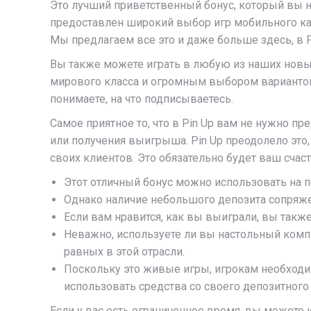
Это лучший приветственный бонус, который вы н
предоставлен широкий выбор игр мобильного кази
Мы предлагаем все это и даже больше здесь, в P
Вы также можете играть в любую из наших новых
мирового класса и огромным выбором вариантов 
понимаете, на что подписываетесь.
Самое приятное то, что в Pin Up вам не нужно п
или получения выигрыша. Pin Up преодолело это,
своих клиентов. Это обязательно будет ваш счас
Этот отличный бонус можно использовать на п
Однако наличие небольшого депозита сопряж
Если вам нравится, как вы выиграли, вы так
Неважно, используете ли вы настольный компь
равных в этой отрасли.
Поскольку это живые игры, игрокам необходим
использовать средства со своего депозитного 
Если у вас есть ограниченное время, вы можете 