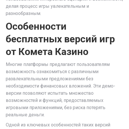
делая процесс игры увлекательным и
разнообразным.
Особенности
бесплатных версий игр
от Комета Казино
Многие платформы предлагают пользователям
возможность ознакомиться с различными
развлекательными предложениями без
необходимости финансовых вложений. Эти демо-
версии позволяют испытать множество
возможностей и функций, предоставляемых
игровыми приложениями, без риска потерять
реальные деньги.
Одной из ключевых особенностей таких версий