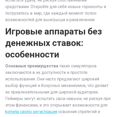
испытать удачу, не рискуя собственными
средствами. Откройте для себя новые горизонты и
погрузитесь в мир, где каждый момент полон
возможностей для выигрыша и развлечения.
Игровые аппараты без
денежных ставок:
особенности
Основные преимущества
таких симуляторов
заключаются в их доступности и простоте
использования. Они часто предлагают широкий
выбор функций и бонусных механизмов, что делает
их привлекательными для широкой аудитории.
Геймеры могут испытать свои навыки, не рискуя при
этом финансами, и это открывает возможности для
kometa casino регистрация
освоения стратегий и