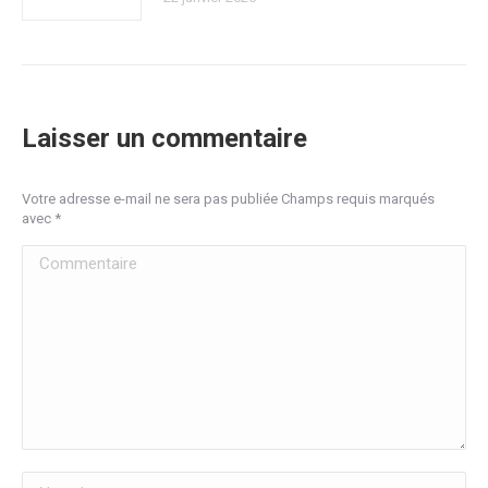
Laisser un commentaire
Votre adresse e-mail ne sera pas publiée Champs requis marqués
avec
*
Commentaire
Nom *