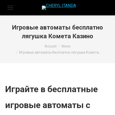
Игровые автоматы бесплатно
лягушка Комета Казино
Vous êtes ici :
Accueil
News
Игровые автоматы бесплатно лягушка Комета…
Играйте в бесплатные
игровые автоматы с