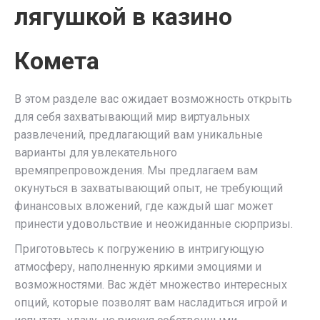
лягушкой в казино
Комета
В этом разделе вас ожидает возможность открыть
для себя захватывающий мир виртуальных
развлечений, предлагающий вам уникальные
варианты для увлекательного
времяпрепровождения. Мы предлагаем вам
окунуться в захватывающий опыт, не требующий
финансовых вложений, где каждый шаг может
принести удовольствие и неожиданные сюрпризы.
Приготовьтесь к погружению в интригующую
атмосферу, наполненную яркими эмоциями и
возможностями. Вас ждёт множество интересных
опций, которые позволят вам насладиться игрой и