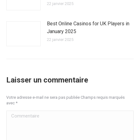
22 janvier 2025
Best Online Casinos for UK Players in
January 2025
22 janvier 2025
Laisser un commentaire
Votre adresse e-mail ne sera pas publiée Champs requis marqués
avec
*
Commentaire