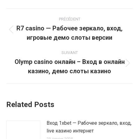
Navigation
PRÉCÉDENT
article
R7 casino — Рабочее зеркало, вход,
Article
игровые демо слоты версии
précédent
:
SUIVANT
Olymp casino онлайн – Вход в онлайн
Article
казино, демо слоты казино
suivant
:
Related Posts
Вход 1xbet — Рабочее зеркало, вход,
live казино интернет
23 janvier 2025