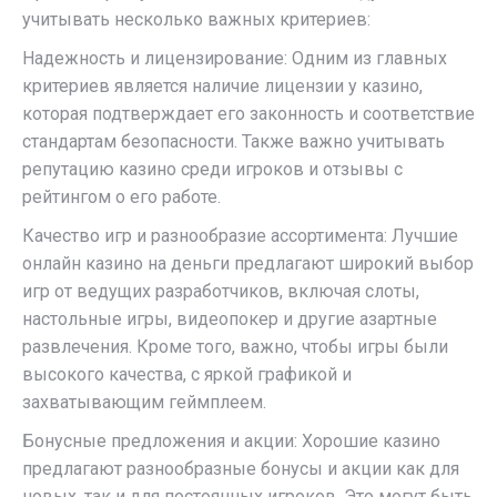
учитывать несколько важных критериев:
Надежность и лицензирование: Одним из главных
критериев является наличие лицензии у казино,
которая подтверждает его законность и соответствие
стандартам безопасности. Также важно учитывать
репутацию казино среди игроков и отзывы с
рейтингом о его работе.
Качество игр и разнообразие ассортимента: Лучшие
онлайн казино на деньги предлагают широкий выбор
игр от ведущих разработчиков, включая слоты,
настольные игры, видеопокер и другие азартные
развлечения. Кроме того, важно, чтобы игры были
высокого качества, с яркой графикой и
захватывающим геймплеем.
Бонусные предложения и акции: Хорошие казино
предлагают разнообразные бонусы и акции как для
новых, так и для постоянных игроков. Это могут быть