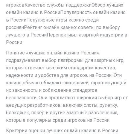
игроковКачество службы поддержкиОбзор лучших
онлайн казино в РоссииПопулярность онлайн казино
в РоссииПопулярные игры казино среди
россиянРейтинг онлайн казино: советы по выбору
лучшего в РоссииПерспективы азартной индустрии в
России
Понятие «лучшие онлайн казино России»
подразумевает выбор платформы для азартных игр,
которая отвечает высоким стандартам качества,
надежности и удобства для игроков из России. Эти
казино обычно обладают лицензией, гарантирующей
их законность и соблюдение стандартов
безопасности. Они предлагают широкий выбор игр от
ведущих разработчиков, включая слоты, рулетку,
блэкджек, покер и другие азартные развлечения,
которые популярны среди игроков из России.
Критерии оценки лучших онлайн казино в России