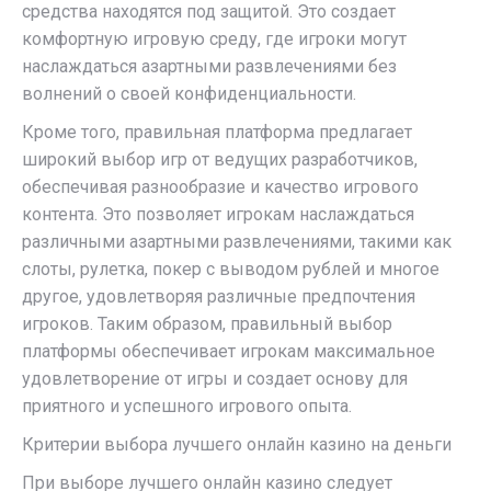
средства находятся под защитой. Это создает
комфортную игровую среду, где игроки могут
наслаждаться азартными развлечениями без
волнений о своей конфиденциальности.
Кроме того, правильная платформа предлагает
широкий выбор игр от ведущих разработчиков,
обеспечивая разнообразие и качество игрового
контента. Это позволяет игрокам наслаждаться
различными азартными развлечениями, такими как
слоты, рулетка, покер с выводом рублей и многое
другое, удовлетворяя различные предпочтения
игроков. Таким образом, правильный выбор
платформы обеспечивает игрокам максимальное
удовлетворение от игры и создает основу для
приятного и успешного игрового опыта.
Критерии выбора лучшего онлайн казино на деньги
При выборе лучшего онлайн казино следует