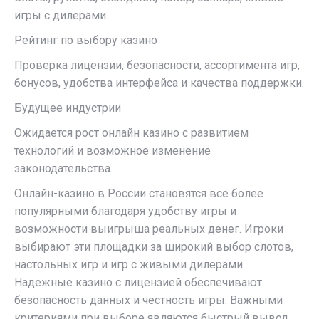
игры с дилерами.
Рейтинг по выбору казино
Проверка лицензии, безопасности, ассортимента игр,
бонусов, удобства интерфейса и качества поддержки.
Будущее индустрии
Ожидается рост онлайн казино с развитием
технологий и возможное изменение
законодательства.
Онлайн-казино в России становятся всё более
популярными благодаря удобству игры и
возможности выигрыша реальных денег. Игроки
выбирают эти площадки за широкий выбор слотов,
настольных игр и игр с живыми дилерами.
Надежные казино с лицензией обеспечивают
безопасность данных и честность игры. Важными
критериями при выборе являются быстрый вывод