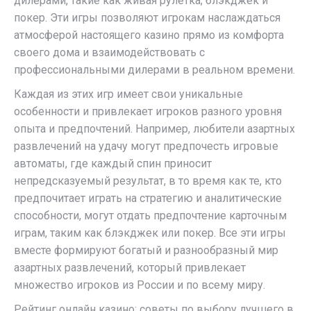
дилерами, такие как живая рулетка, блэкджек и
покер. Эти игры позволяют игрокам наслаждаться
атмосферой настоящего казино прямо из комфорта
своего дома и взаимодействовать с
профессиональными дилерами в реальном времени.
Каждая из этих игр имеет свои уникальные
особенности и привлекает игроков разного уровня
опыта и предпочтений. Например, любители азартных
развлечений на удачу могут предпочесть игровые
автоматы, где каждый спин приносит
непредсказуемый результат, в то время как те, кто
предпочитает играть на стратегию и аналитические
способности, могут отдать предпочтение карточным
играм, таким как блэкджек или покер. Все эти игры
вместе формируют богатый и разнообразный мир
азартных развлечений, который привлекает
множество игроков из России и по всему миру.
Рейтинг онлайн казино: советы по выбору лучшего в