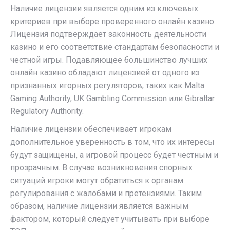
Наличие лицензии является одним из ключевых
критериев при выборе проверенного онлайн казино.
Лицензия подтверждает законность деятельности
казино и его соответствие стандартам безопасности и
честной игры. Подавляющее большинство лучших
онлайн казино обладают лицензией от одного из
признанных игорных регуляторов, таких как Malta
Gaming Authority, UK Gambling Commission или Gibraltar
Regulatory Authority.
Наличие лицензии обеспечивает игрокам
дополнительное уверенность в том, что их интересы
будут защищены, а игровой процесс будет честным и
прозрачным. В случае возникновения спорных
ситуаций игроки могут обратиться к органам
регулирования с жалобами и претензиями. Таким
образом, наличие лицензии является важным
фактором, который следует учитывать при выборе