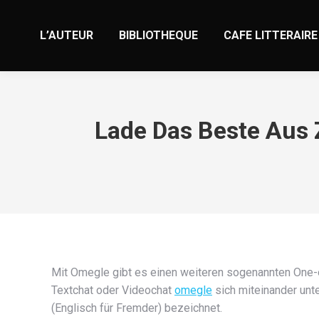
L’AUTEUR
BIBLIOTHEQUE
CAFE LITTERAIRE
Lade Das Beste Aus 
Mit Omegle gibt es einen weiteren sogenannten One-o
Textchat oder Videochat
omegle
sich miteinander unte
(Englisch für Fremder) bezeichnet.