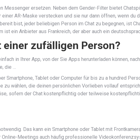
en Messenger ersetzen. Neben dem Gender-Filter bietet Chatspin
er einer AR-Maske verstecken und sie nur dann öffnen, wenn du d
 bereit bist, jeder beliebigen Person im Chat zu begegnen, ist C
 ist ein Anbieter aus Frankreich, der aber auch ein deutschspra
t einer zufälligen Person?
infach in Ihrer App, von der Sie Apps herunterladen können, nac
e, die …
r Smartphone, Tablet oder Computer für bis zu a hundred Perso
ge zu wählen, die deinen persönlichen Vorlieben vollauf entsprich
 sofern der Chat kostenpflichtig oder teilweise kostenpflichtig is
 notwendig. Das kann ein Smartphone oder Tablet mit Frontkamera 
Online-Meetings auch häufig professionelle Videokonferenzsys