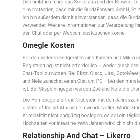
Das heißt ich führe das Script aus und der Browser b
einverstanden, dass mir die BurdaForward GmbH, St.
Ich bin außerdem damit einverstanden, dass die Burd
verwendet. Weitere Informationen zur Verarbeitung Ih
den Chat oder per Webcam austauschen könne.
Omegle Kosten
Bei den anderen Endgeräten sind Kamera und Mikro übl
Registrierung ist nicht erforderlich – weder durch de
Chat-Tool zu nutzen. Bei Blizz, Cisco, Jitsi, GotoMee­
und Nele zunächst einen Chat am PC – bei den meiste
ist. Bei Skype hingegen würden Zoė und Nele die Urom
Die Homepage ziert ein Grabstein mit den Jahreszahle
« state of the art AI » und ein wundervolles Moderat
Kriminalität nicht endgültig besiegen, es sei ein tägl
Hochzeiten vor intestine zehn Jahren wirklich nicht 
Relationship And Chat – Likerro