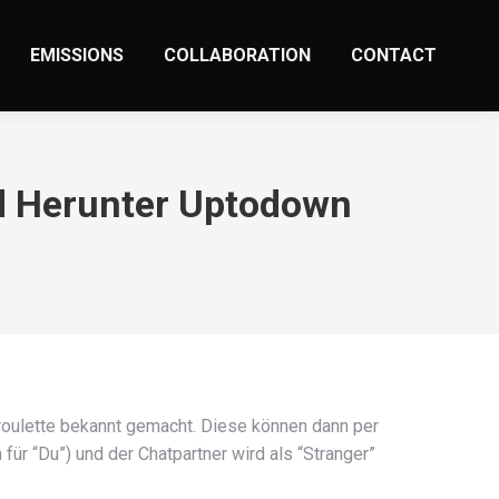
EMISSIONS
COLLABORATION
CONTACT
id Herunter Uptodown
roulette bekannt gemacht. Diese können dann per
für “Du”) und der Chatpartner wird als “Stranger”