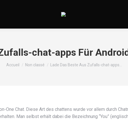
Zufalls-chat-apps Für Andro
Vous êtes ici :
Accueil
Non classé
Lade Das Beste Aus Zufalls-chat-apps…
n-One Chat. Diese Art des chattens wurde vor allem durch Chat
rhalten. Man selbst erhält dabei die Bezeichnung “You” (englisch 