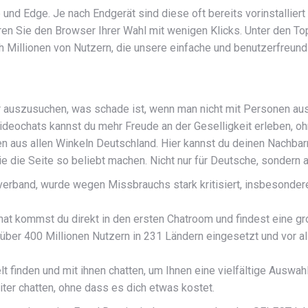
und Edge. Je nach Endgerät sind diese oft bereits vorinstallier
llieren Sie den Browser Ihrer Wahl mit wenigen Klicks. Unter den 
 Millionen von Nutzern, die unsere einfache und benutzerfreund
er auszusuchen, was schade ist, wenn man nicht mit Personen au
deochats kannst du mehr Freude an der Geselligkeit erleben, o
 aus allen Winkeln Deutschland. Hier kannst du deinen Nachbar
 die die Seite so beliebt machen. Nicht nur für Deutsche, sondern
g verband, wurde wegen Missbrauchs stark kritisiert, insbeson
at kommst du direkt in den ersten Chatroom und findest eine gr
on über 400 Millionen Nutzern in 231 Ländern eingesetzt und vo
finden und mit ihnen chatten, um Ihnen eine vielfältige Auswahl
er chatten, ohne dass es dich etwas kostet.