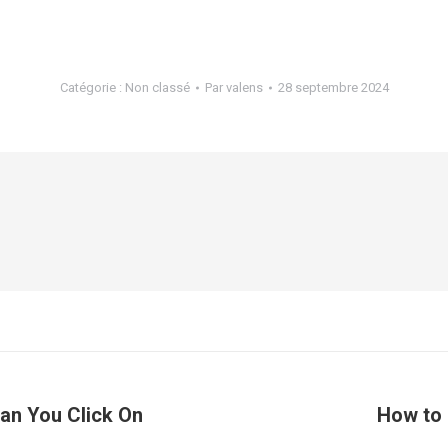
Catégorie :
Non classé
Par
valens
28 septembre 2024
han You Click On
How to 
Article
suivant