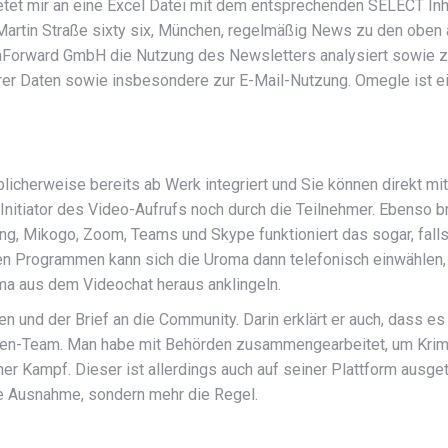
ietet mir an eine Excel Datei mit dem entsprechenden SELECT In
 Martin Straße sixty six, München, regelmäßig News zu den obe
aForward GmbH die Nutzung des Newsletters analysiert sowie zu
rer Daten sowie insbesondere zur E-Mail-Nutzung. Omegle ist ei
icherweise bereits ab Werk integriert und Sie können direkt mit
n Initiator des Video-Aufrufs noch durch die Teilnehmer. Ebenso
ting, Mikogo, Zoom, Teams und Skype funk­tioniert das sogar, fall
n Programmen kann sich die Uroma dann telefo­nisch einwählen, 
a aus dem Video­chat heraus anklingeln.
n und der Brief an die Community. Darin erklärt er auch, dass e
oren-Team. Man habe mit Behörden zusammengearbeitet, um Krimin
icher Kampf. Dieser ist allerdings auch auf seiner Plattform aus
die Ausnahme, sondern mehr die Regel.