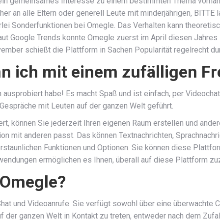
 ein gemeinsames Interesse zu einem bestimmten Thema vorhanden
r an alle Eltern oder generell Leute mit minderjährigen, BITTE la
ei Sonderfunktionen bei Omegle. Das Verhalten kann theoretisch 
aut Google Trends konnte Omegle zuerst im April diesen Jahres
mber schießt die Plattform in Sachen Popularität regelrecht du
n ich mit einem zufälligen F
h ausprobiert habe! Es macht Spaß und ist einfach, per Videochat
 Gespräche mit Leuten auf der ganzen Welt geführt.
ert, können Sie jederzeit Ihren eigenen Raum erstellen und ande
n mit anderen passt. Das können Textnachrichten, Sprachnachric
erstaunlichen Funktionen und Optionen. Sie können diese Plattfor
ungen ermöglichen es Ihnen, überall auf diese Plattform zuzu
 Omegle?
Chat und Videoanrufe. Sie verfügt sowohl über eine überwachte 
auf der ganzen Welt in Kontakt zu treten, entweder nach dem Zu