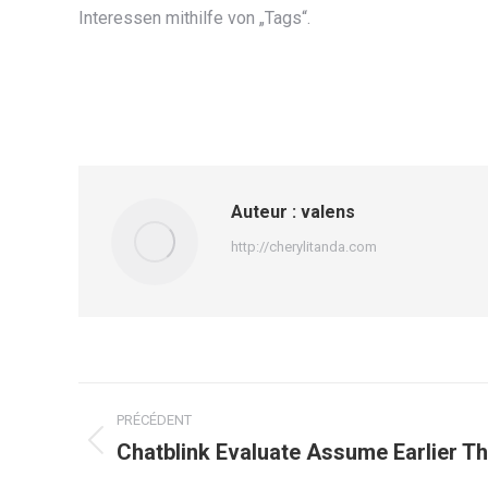
Interessen mithilfe von „Tags“.
Auteur :
valens
http://cherylitanda.com
Navigation
PRÉCÉDENT
article
Chatblink Evaluate Assume Earlier T
Article
précédent