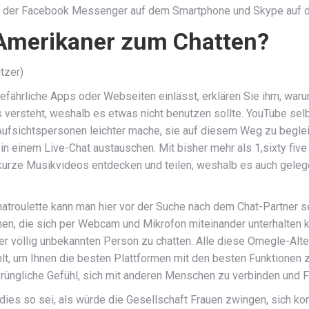
r der Facebook Messenger auf dem Smartphone und Skype auf dem
Amerikaner zum Chatten?
tzer)
efährliche Apps oder Webseiten einlässt, erklären Sie ihm, warum 
versteht, weshalb es etwas nicht benutzen sollte. YouTube selb
Aufsichtspersonen leichter mache, sie auf diesem Weg zu begleit
 in einem Live-Chat austauschen. Mit bisher mehr als 1,sixty fiv
urze Musikvideos entdecken und teilen, weshalb es auch gelegent
hatroulette kann man hier vor der Suche nach dem Chat-Partner 
en, die sich per Webcam und Mikrofon miteinander unterhalten
iner völlig unbekannten Person zu chatten. Alle diese Omegle-Al
lt, um Ihnen die besten Plattformen mit den besten Funktionen z
üngliche Gefühl, sich mit anderen Menschen zu verbinden und Fr
 dies so sei, als würde die Gesellschaft Frauen zwingen, sich ko