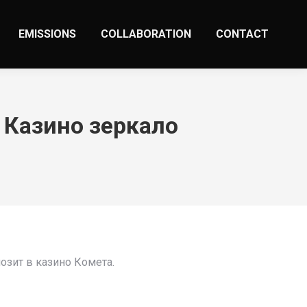
EMISSIONS
COLLABORATION
CONTACT
 Казино зеркало
озит в казино Комета.