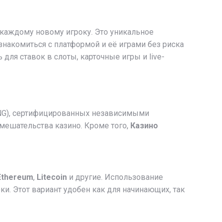
каждому новому игроку. Это уникальное
знакомиться с платформой и её играми без риска
для ставок в слоты, карточные игры и live-
(RNG), сертифицированных независимыми
вмешательства казино. Кроме того,
Казино
Ethereum
,
Litecoin
и другие. Использование
и. Этот вариант удобен как для начинающих, так