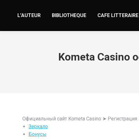
L’AUTEUR
BIBLIOTHEQUE
CAFE LITTERAIRE
Kometa Casino 
Официальный сайт Kometa Casino ➤ Регистрация ⚡
Зеркало
Бонусы