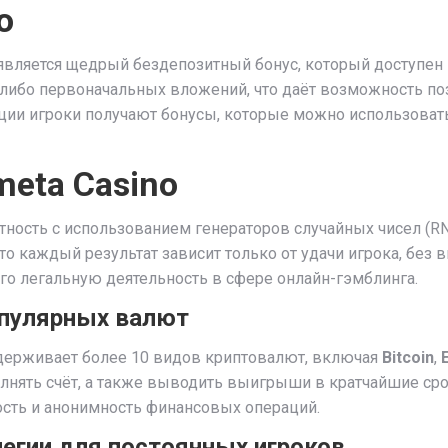
о
является щедрый бездепозитный бонус, который доступен 
-либо первоначальных вложений, что даёт возможность по
ации игроки получают бонусы, которые можно использовать 
meta Casino
стность с использованием генераторов случайных чисел 
о каждый результат зависит только от удачи игрока, без 
о легальную деятельность в сфере онлайн-гэмблинга.
опулярных валют
ерживает более 10 видов криптовалют, включая
Bitcoin
,
лнять счёт, а также выводить выигрыши в кратчайшие срок
ость и анонимность финансовых операций.
егии для постоянных игроков