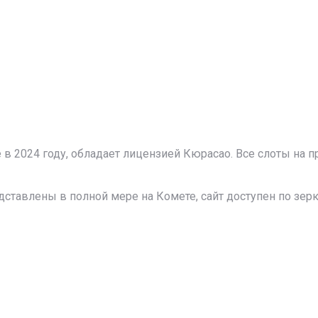
 в 2024 году, обладает лицензией Кюрасао. Все слоты на 
тавлены в полной мере на Комете, сайт доступен по зеркал