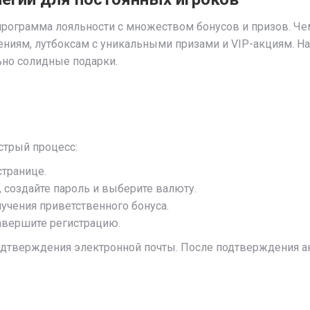
рограмма лояльности с множеством бонусов и призов. Че
ниям, лутбоксам с уникальными призами и VIP-акциям. Н
ьно солидные подарки.
стрый процесс:
странице.
 создайте пароль и выберите валюту.
учения приветственного бонуса.
завершите регистрацию.
одтверждения электронной почты. После подтверждения акк