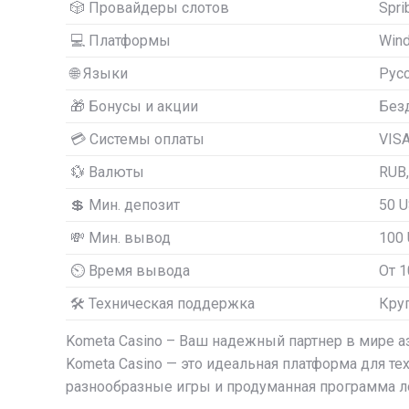
🎲 Провайдеры слотов
Spri
💻 Платформы
Wind
🌐 Языки
Рус
🎁 Бонусы и акции
Без
💳 Системы оплаты
VISA
💱 Валюты
RUB,
💲 Мин. депозит
50 
💸 Мин. вывод
100
⏲️ Время вывода
От 1
🛠️ Техническая поддержка
Круг
Kometa Casino – Ваш надежный партнер в мире а
Kometa Casino — это идеальная платформа для тех
разнообразные игры и продуманная программа л