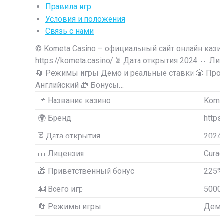
Правила игр
Условия и положения
Связь с нами
© Kometa Casino – официальный сайт онлайн кази
https://kometa.casino/ ⏳ Дата открытия 2024 🎫 
🔄 Режимы игры Демо и реальные ставки 🎲 Прова
Английский 🎁 Бонусы…
📌 Название казино
Kome
🌍 Бренд
http
⏳ Дата открытия
202
🎫 Лицензия
Cura
🎁 Приветственный бонус
225
🎰 Всего игр
5000
🔄 Режимы игры
Дем