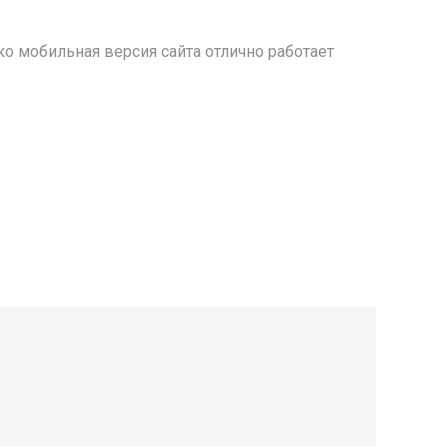
о мобильная версия сайта отлично работает