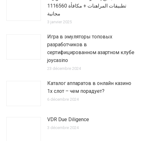
1116560 تطبيقات المراهنات + مكافأة
مجانية
3 janvier 2025
Игра в эмуляторы топовых
разработчиков в
сертифицированном азартном клубе
joycasino
23 décembre 2024
Каталог аппаратов в онлайн казино
1х слот – чем порадует?
6 décembre 2024
VDR Due Diligence
3 décembre 2024