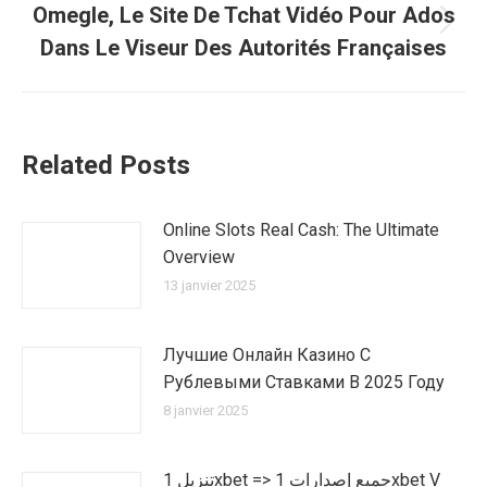
Omegle, Le Site De Tchat Vidéo Pour Ados
Article
Dans Le Viseur Des Autorités Françaises
suivant
:
Related Posts
Online Slots Real Cash: The Ultimate
Overview
13 janvier 2025
Лучшие Онлайн Казино С
Рублевыми Ставками В 2025 Году
8 janvier 2025
تنزيل 1xbet => جميع إصدارات 1xbet V