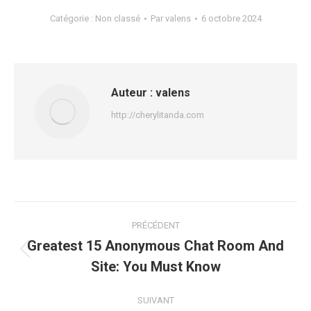
Catégorie :
Non classé
Par
valens
6 octobre 2024
Auteur :
valens
http://cherylitanda.com
Navigation
PRÉCÉDENT
article
Greatest 15 Anonymous Chat Room And
Article
Site: You Must Know
précédent
:
SUIVANT