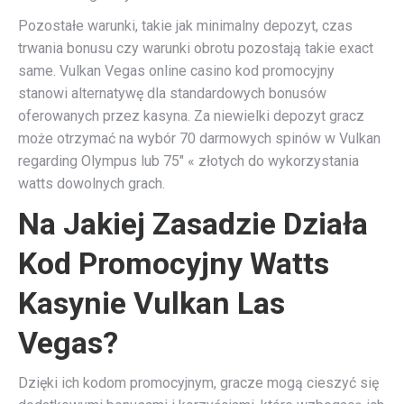
Pozostałe warunki, takie jak minimalny depozyt, czas
trwania bonusu czy warunki obrotu pozostają takie exact
same. Vulkan Vegas online casino kod promocyjny
stanowi alternatywę dla standardowych bonusów
oferowanych przez kasyna. Za niewielki depozyt gracz
może otrzymać na wybór 70 darmowych spinów w Vulkan
regarding Olympus lub 75″ « złotych do wykorzystania
watts dowolnych grach.
Na Jakiej Zasadzie Działa
Kod Promocyjny Watts
Kasynie Vulkan Las
Vegas?
Dzięki ich kodom promocyjnym, gracze mogą cieszyć się