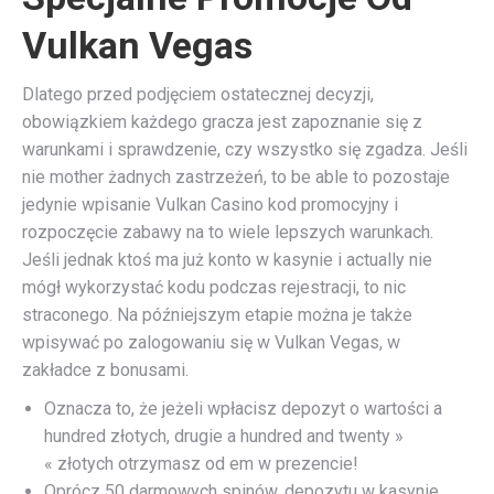
Vulkan Vegas
Dlatego przed podjęciem ostatecznej decyzji,
obowiązkiem każdego gracza jest zapoznanie się z
warunkami i sprawdzenie, czy wszystko się zgadza. Jeśli
nie mother żadnych zastrzeżeń, to be able to pozostaje
jedynie wpisanie Vulkan Casino kod promocyjny i
rozpoczęcie zabawy na to wiele lepszych warunkach.
Jeśli jednak ktoś ma już konto w kasynie i actually nie
mógł wykorzystać kodu podczas rejestracji, to nic
straconego. Na późniejszym etapie można je także
wpisywać po zalogowaniu się w Vulkan Vegas, w
zakładce z bonusami.
Oznacza to, że jeżeli wpłacisz depozyt o wartości a
hundred złotych, drugie a hundred and twenty »
« złotych otrzymasz od em w prezencie!
Oprócz 50 darmowych spinów, depozytu w kasynie