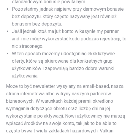
standardowym bonusie powitalnym.
Pozostańmy jednak najpierw przy darmowym bonusie
bez depozytu, który często nazywany jest również
bonusem bez depozytu.
Jeśli jednak ktoś ma już konto w kasynie my partner
and i nie mógł wykorzystać kodu podczas rejestracji, to
nic straconego.
W ten sposób możemy udostępniać ekskluzywne
oferty, które są skierowane dla konkretnych grup
użytkowników i zapewniają bardzo dobre warunki
użytkowania.
Może to być newsletter wysyłany na email-based, nasza
strona internetowa albo witryny naszych partnerów
biznesowych. W warunkach każdej premii określono
wymagania dotyczące obrotu oraz liczbę dni na jej
wykorzystanie po aktywacji. Nowi użytkownicy nie muszą
wpłacać środków na swoje konto, tak jak to be able to
często bywa t wielu zakładach hazardowych. Vulkan