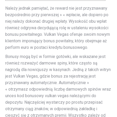
Należy jednak pamiętać, że reward nie jest przyznawany
bezpośrednio przy pierwszej » « wpłacie, ale dopiero po
niej należy dokonać drugiej wpłaty. Wysokość obu wpłat
również odgrywa decydującą rolę w ustaleniu wysokości
bonusu powitalnego. Vulkan Vegas oferuje swoim nowym
klientom imponujący bonus powitalny, który obejmuje aż
perform euro w postaci kredytu bonusowego.
Bonusy mogą być w formie gotówki, ale wskazane jest
również rozważyć darmowe spiny, które często są
nagrodą dla nowicjuszy w kasynach. Jedną z takich witryn
jest Vulkan Vegas, gdzie bonus za rejestrację jest
przyznawany automatycznie. Automatycznie »
« otrzymasz odpowiednią liczbę darmowych spinów wraz
unces kod bonusowy vulkan vegas należącymi do
depozytu. Najczęściej wystarczy po prostu przepisać
otrzymany ciąg znaków, w odpowiednią zakładkę i
cieszyć się z otrzymanych premii. Wszystko zależy od