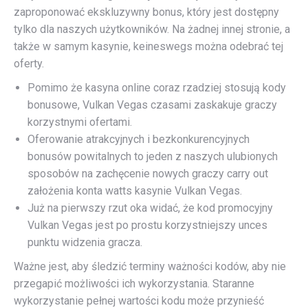
zaproponować ekskluzywny bonus, który jest dostępny
tylko dla naszych użytkowników. Na żadnej innej stronie, a
także w samym kasynie, keineswegs można odebrać tej
oferty.
Pomimo że kasyna online coraz rzadziej stosują kody
bonusowe, Vulkan Vegas czasami zaskakuje graczy
korzystnymi ofertami.
Oferowanie atrakcyjnych i bezkonkurencyjnych
bonusów powitalnych to jeden z naszych ulubionych
sposobów na zachęcenie nowych graczy carry out
założenia konta watts kasynie Vulkan Vegas.
Już na pierwszy rzut oka widać, że kod promocyjny
Vulkan Vegas jest po prostu korzystniejszy unces
punktu widzenia gracza.
Ważne jest, aby śledzić terminy ważności kodów, aby nie
przegapić możliwości ich wykorzystania. Staranne
wykorzystanie pełnej wartości kodu może przynieść