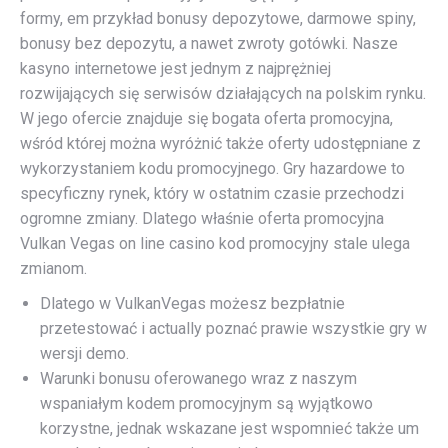
formy, em przykład bonusy depozytowe, darmowe spiny,
bonusy bez depozytu, a nawet zwroty gotówki. Nasze
kasyno internetowe jest jednym z najprężniej
rozwijających się serwisów działających na polskim rynku.
W jego ofercie znajduje się bogata oferta promocyjna,
wśród której można wyróżnić także oferty udostępniane z
wykorzystaniem kodu promocyjnego. Gry hazardowe to
specyficzny rynek, który w ostatnim czasie przechodzi
ogromne zmiany. Dlatego właśnie oferta promocyjna
Vulkan Vegas on line casino kod promocyjny stale ulega
zmianom.
Dlatego w VulkanVegas możesz bezpłatnie
przetestować i actually poznać prawie wszystkie gry w
wersji demo.
Warunki bonusu oferowanego wraz z naszym
wspaniałym kodem promocyjnym są wyjątkowo
korzystne, jednak wskazane jest wspomnieć także um