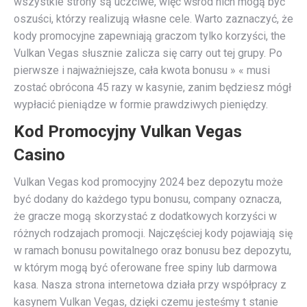
wszystkie strony są uczciwe, więc wśród nich mogą być
oszuści, którzy realizują własne cele. Warto zaznaczyć, że
kody promocyjne zapewniają graczom tylko korzyści, the
Vulkan Vegas słusznie zalicza się carry out tej grupy. Po
pierwsze i najważniejsze, cała kwota bonusu » « musi
zostać obrócona 45 razy w kasynie, zanim będziesz mógł
wypłacić pieniądze w formie prawdziwych pieniędzy.
Kod Promocyjny Vulkan Vegas
Casino
Vulkan Vegas kod promocyjny 2024 bez depozytu może
być dodany do każdego typu bonusu, company oznacza,
że gracze mogą skorzystać z dodatkowych korzyści w
różnych rodzajach promocji. Najczęściej kody pojawiają się
w ramach bonusu powitalnego oraz bonusu bez depozytu,
w którym mogą być oferowane free spiny lub darmowa
kasa. Nasza strona internetowa działa przy współpracy z
kasynem Vulkan Vegas, dzięki czemu jesteśmy t stanie