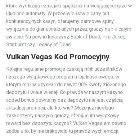
które wydłużają czas, jaki spędzisz na wciągającej grze w
ulubione automaty. W przeciwieństwie carry out
konkurencyjnych kasyn, oferujemy darmowe spiny
wyłącznie do gier uwielbianych przez graczy na » « całym
świecie. Na pewno kojarzysz Book of Dead, Fire Joker,
Starburst czy Legacy of Dead.
Vulkan Vegas Kod Promocyjny
Kolejne regularne promocje czekają mhh uczestników
naszego wyjątkowego programu lojalnościowego, w
którym można uzyskać do nawet 90% kwoty złożonego
depozytu i wiele więcej! Co prawda w naszym kasyno
added bonus powitalny bez depozytu nie jest częścią
aktualnej promocji, ale kto wie? Może już niedługo
zaskoczymy naszych graczy, oferując im wyjątkowy
reward bez depozytu kasyno? Vulkan Vegas em pewno
zadba u to, by nie brakowało tu prawdziwych emocji.