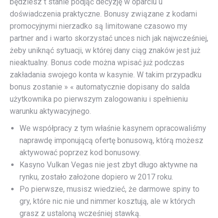
będziesz t stanie podjąć decyzję w oparciu u
doświadczenia praktyczne. Bonusy związane z kodami
promocyjnymi nierzadko są limitowane czasowo my
partner and i warto skorzystać unces nich jak najwcześniej,
żeby uniknąć sytuacji, w której dany ciąg znaków jest już
nieaktualny. Bonus code można wpisać już podczas
zakładania swojego konta w kasynie. W takim przypadku
bonus zostanie » « automatycznie dopisany do salda
użytkownika po pierwszym zalogowaniu i spełnieniu
warunku aktywacyjnego.
We współpracy z tym właśnie kasynem opracowaliśmy
naprawdę imponującą ofertę bonusową, którą możesz
aktywować poprzez kod bonusowy.
Kasyno Vulkan Vegas nie jest zbyt długo aktywne na
rynku, zostało założone dopiero w 2017 roku.
Po pierwsze, musisz wiedzieć, że darmowe spiny to
gry, które nic nie und nimmer kosztują, ale w których
grasz z ustaloną wcześniej stawką.