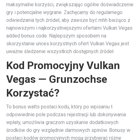
maksymalne korzyści, zwiększając ogólne doświadczenie
gry i potencjalne wygrane. Zachęcamy do regularnego
odwiedzania tych źródeł, aby zawsze być mhh bieżąco z
najnowszymi i najkorzystniejszymi ofertami Vulkan Vegas
added bonus code. Najlepszym sposobem na
skorzystanie unces korzystnych ofert Vulkan Vegas jest
uważne śledzenie wszystkich dostępnych źródeł.
Kod Promocyjny Vulkan
Vegas — Grunzochse
Korzystać?
To bonus watts postaci kodu, który po wpisaniu t
odpowiednie pole podczas rejestracji lub dokonywania
wpłaty, umożliwia graczom uzyskanie dodatkowych
środków do gry względnie darmowych spinów. Bonusy w
postaci kodów promocyjnych mogą przybierać różne