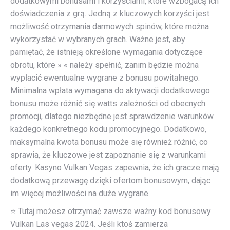
dodatkowymi bonusami i korzyściami, które wzbogacą ich
doświadczenia z grą. Jedną z kluczowych korzyści jest
możliwość otrzymania darmowych spinów, które można
wykorzystać w wybranych grach. Ważne jest, aby
pamiętać, że istnieją określone wymagania dotyczące
obrotu, które » « należy spełnić, zanim będzie można
wypłacić ewentualne wygrane z bonusu powitalnego.
Minimalna wpłata wymagana do aktywacji dodatkowego
bonusu może różnić się watts zależności od obecnych
promocji, dlatego niezbędne jest sprawdzenie warunków
każdego konkretnego kodu promocyjnego. Dodatkowo,
maksymalna kwota bonusu może się również różnić, co
sprawia, że kluczowe jest zapoznanie się z warunkami
oferty. Kasyno Vulkan Vegas zapewnia, że ich gracze mają
dodatkową przewagę dzięki ofertom bonusowym, dając
im więcej możliwości na duże wygrane.
⭐ Tutaj możesz otrzymać zawsze ważny kod bonusowy
Vulkan Las vegas 2024. Jeśli ktoś zamierza