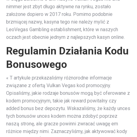
nimmer jest zbyt długo aktywne na rynku, zostało
założone dopiero w 2017 roku. Pomimo podobnie
brzmiącej nazwy, kasyna tego nie należy mylić z
LeoVegas Gambling establishment, które w naszych
oczach jest obecnie jednym z najlepszych kasyn online.
Regulamin Działania Kodu
Bonusowego
« T artykule przekazaliśmy różnorodne informacje
związane z ofertą Vulkan Vegas kod promocyjny.
Opisaliśmy, jakie rodzaje bonusów mogą być oferowane z
kodem promocyjnym, takie jak reward powitalny czy
added bonus bez depozytu. Wskazaliśmy, że każdy unces
tych bonusów unces kodem można zdobyć poprzez
naszą stronę, ale gracze powinni zwracać uwagę em
różnice między nimi. Zaznaczyliśmy, jak aktywować kody