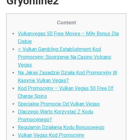
Gryonline2″
Content
Vulkanvegas 50 Free Moves – Miły Bonus Dla
Ciebie
⭐ Vulkan Gambling Establishment Kod
Promocyjny: Spojrzenie Na Casino Volcano
Vegas
Na Jakiej Zasadzie Działa Kod Promocyjny W
Kasynie Vulkan Vegas?
Kod Promocyjny – Vulkan Vegas 50 Free Of
Charge Spins
Specjalne Promocje Od Vulkan Vegas
Dlaczego Warto Korzystać Z Kodu
Promocyjnego?
Regulamin Działania Kodu Bonusowego
Vulkan Vegas Kod Promocyjny