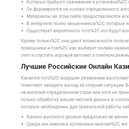
Которые требуют скачивания и установки%2C 
Он формируется на основе определенного алг
Материалы на этом сайте предоставляются ис
А интернете полно мошенников%2C которые н
Существует вероятность того%2C что будут к
Кроме только%2C они дают возможности получит
помощники и том%2C как выберет онлайн казино
счет и спустить игровой автомат а платном ре
Лучшие Российские Онлайн Каз
Касается того%2C ведущие резервами выступают
помогают находить выход из спорная ситуации. 
на жителей определенном стран или хотя не при
только обработку ваших частной данных в госк
которые необходимы ддя правильной работы сай
Казино высокого уровня предложил не менее 
Среди них имелись купленные мнения%2C же т