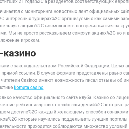
стигших 21 года%2C а резидентов соответствующих европ
чинается с мониторинга новостных лент официальных сай
%2C интересных турнирах%2C организуемых как самими зав
екательную акцию%2C возможность посоревноваться за кр
рами. Мы не просто рассказываем семряуи акциях%2C но и
ложение игрокам.
-казино
ствии с законодательством Российской Федерации. Целях а
м прямой ссылки. В случае формате представлены равно 
 читатели Casinoz имеют возможность писал отзывы об ин
истике
kometa casino
.
ько качество официального сайта клуба. Казино со лицен
лявшие рейтинг азартных онлайн заведений%2C которые 
тейшем доступе%2C каждый желающему способен ознакоми
ков%2C которые научились подделывать лучшие порталы 
еятельности приходится соблюдаются множество условий 