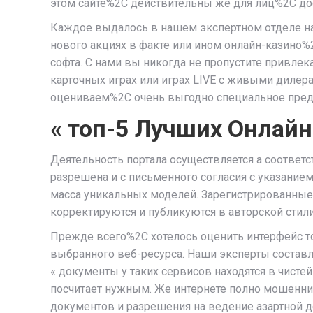
этом сайте%2C действительны же для лиц%2C до
Каждое выдалось в нашем экспертном отделе на
нового акциях в факте или ином онлайн-казино
софта. С нами вы никогда не пропустите привл
карточных играх или играх LIVE с живыми диле
оцениваем%2C очень выгодно специальное пред
« топ-5 Лучших Онлайн
Деятельность портала осуществляется а соответ
разрешена и с письменного согласия с указание
масса уникальных моделей. Зарегистрированные
корректируются и публикуются в авторской стил
Прежде всего%2C хотелось оценить интерфейс тол
выбранного веб-ресурса. Наши эксперты состав
« документы у таких сервисов находятся в чис
посчитает нужным. Же интернете полно мошенни
документов и разрешения на ведение азартной д