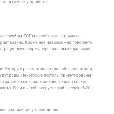
то и памяти устройства.
 способом. ТОПы и рейтинги – отличные
ернет казино. Кроме нее невозможно пополнить
егистрационную форму персональными данными.
ми. Которые рассматривают жалобы клиентов и
 будут рады. Некоторые порталы ориентированы
те согласие на использование файлов cookie
нять». Если вы заблокируете файлы cookie%2C
ко свалили вину а заведение.