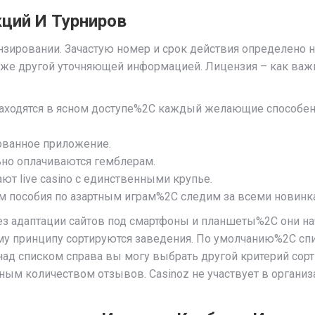
ций И Турниров
ензировании. Зачастую номер и срок действия определено
 же другой уточняющей информацией. Лицензия – как важ
аходятся в ясном доступе%2C каждый желающие способен
рованное приложение.
ьно оплачиваются гемблерам.
т live casino с единственными крупье.
 пособия по азартным играм%2C следим за всеми новинка
з адаптации сайтов под смартфоны и планшеты%2C они на
му принципу сортируются заведения. По умолчанию%2C спи
ад списком справа вы могу выбрать другой критерий сор
 количеством отзывов. Casinoz не участвует в организа