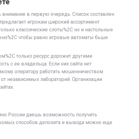
ете
 внимание в первую очередь. Список составлен
предлагает игрокам широкий ассортимент
 только классические слоты%2C но и настольные
ажно%2C чтобы равно игровые автоматы бьши
том%2C только ресурс дорожит другими
ть с ее владельца. Если них сайта нет
такому оператору работать мошенничеством.
 от независимых лабораторий. Организации
айтах.
зино России даешь возможность получить
акомых способов депозита и вывода можно еще