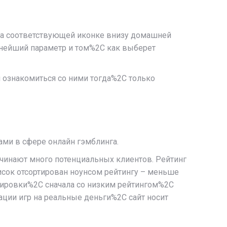
 на соответствующей иконке внизу домашней
нейший параметр и том%2C как выберет
 ознакомиться со ними тогда%2C только
ми в сфере онлайн гэмблинга.
чинают много потенциальных клиентов. Рейтинг
сок отсортирован ноунсом рейтингу – меньше
тировки%2C сначала со низким рейтингом%2C
ции игр на реальные деньги%2C сайт носит