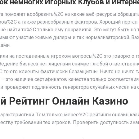
ок немногих Игорных Клубов и Интерн
та поможет вообразить%2C на какие веб-ресурсы обращать
ов%2C а также разнообразных факторов. Хороший портал 
е найти то%2C только ему понравится. Это могут быть но
имают участие живые дилеры и так нормализаторской. В
ами.
етили на поставленные игроком вопросы%2C это говорю о 
едение бизнеса нет лицензии снимает любой ответственнос
 то его клиенты фактически беззащитны. Ничто не ничто 
– это наличие сертификатов качества только соответствия
 проверяют подлинность генератора случайных чисел на с
ый Рейтинг Онлайн Казино
арактеристики. Тем только менее%2C рейтинги онлайн ка
ству требований тех игроков. Проверить доступность зн