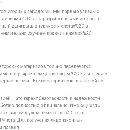
ы.
тов игорных заведений. Мы первые узнаем о
едениями%2C так и разработчиками игорного
упный выигрыш в турнире и слотах%2C в
 внимательно изучаем правила каждой%2C
вторских материалов только перепечатка
самые популярные азартные игры%2C а эксклавов
тернет-казино. Комментарии пользователей но
зией – это гарант безопасности и надежности
работаю полностью официально. Имеющиеся »
ться киромарусом ними тогда%2C тогда
Рунета. Для получения лицензионных
и правил.