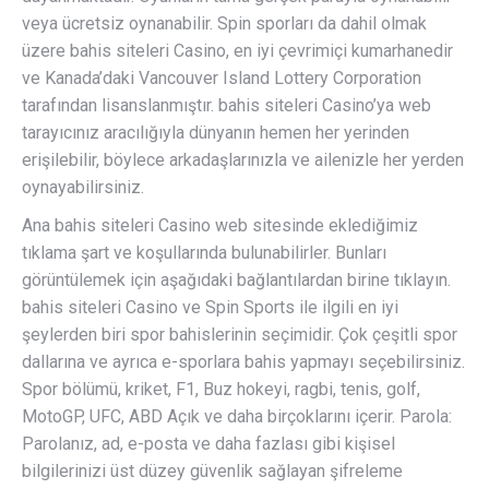
veya ücretsiz oynanabilir. Spin sporları da dahil olmak
üzere bahis siteleri Casino, en iyi çevrimiçi kumarhanedir
ve Kanada’daki Vancouver Island Lottery Corporation
tarafından lisanslanmıştır. bahis siteleri Casino’ya web
tarayıcınız aracılığıyla dünyanın hemen her yerinden
erişilebilir, böylece arkadaşlarınızla ve ailenizle her yerden
oynayabilirsiniz.
Ana bahis siteleri Casino web sitesinde eklediğimiz
tıklama şart ve koşullarında bulunabilirler. Bunları
görüntülemek için aşağıdaki bağlantılardan birine tıklayın.
bahis siteleri Casino ve Spin Sports ile ilgili en iyi
şeylerden biri spor bahislerinin seçimidir. Çok çeşitli spor
dallarına ve ayrıca e-sporlara bahis yapmayı seçebilirsiniz.
Spor bölümü, kriket, F1, Buz hokeyi, ragbi, tenis, golf,
MotoGP, UFC, ABD Açık ve daha birçoklarını içerir. Parola:
Parolanız, ad, e-posta ve daha fazlası gibi kişisel
bilgilerinizi üst düzey güvenlik sağlayan şifreleme