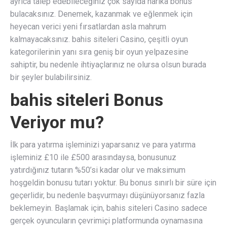
ayrıca talep edebileceğiniz çok sayıda harika bonus
bulacaksınız. Denemek, kazanmak ve eğlenmek için
heyecan verici yeni fırsatlardan asla mahrum
kalmayacaksınız. bahis siteleri Casino, çeşitli oyun
kategorilerinin yanı sıra geniş bir oyun yelpazesine
sahiptir, bu nedenle ihtiyaçlarınız ne olursa olsun burada
bir şeyler bulabilirsiniz.
bahis siteleri Bonus
Veriyor mu?
İlk para yatırma işleminizi yaparsanız ve para yatırma
işleminiz £10 ile £500 arasındaysa, bonusunuz
yatırdığınız tutarın %50’si kadar olur ve maksimum
hoşgeldin bonusu tutarı yoktur. Bu bonus sınırlı bir süre için
geçerlidir, bu nedenle başvurmayı düşünüyorsanız fazla
beklemeyin. Başlamak için, bahis siteleri Casino sadece
gerçek oyuncuların çevrimiçi platformunda oynamasına