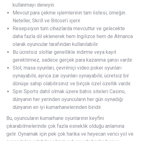
kullanmayı deneyin.
Mevcut para çekme işlemlerinin tam listesi, örneğin
Neteller, Skrill ve Bitcoin’i içerir.
Resepsiyon tüm cihazlarda mevcuttur ve gelecekte
daha fazla dil eklenerek hem İngilizce hem de Almanca
olarak oyuncular tarafından kullanılabilir.
Bu ücretsiz slotlar genellikle indirme veya kayıt
gerektirmez, sadece gerçek para kazanma şansı vardır.
Slot, masa oyunları, çevrimiçi video poker oyunları
oynayabilir, ayrıca zar oyunları oynayabilir, ücretsiz bir
dönüşe sahip olabilirsiniz ve birçok özel özellik vardır.
Spin Sports dahil olmak üzere bahis siteleri Casino,
dünyanın her yerinden oyuncuların her gün oynadığı
dünyanın en iyi kumarhanelerinden biridir.
Bu, oyuncuların kumarhane oyunlarının keyfini
çıkarabilmelerinde çok fazla esneklik olduğu anlamına
gelir. Oynamak için pek çok harika ve heyecan verici yol ve