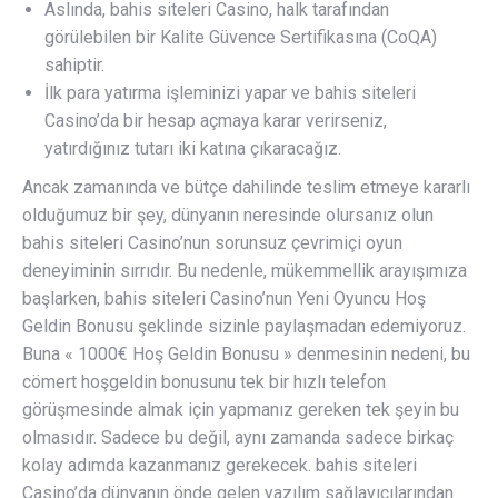
Aslında, bahis siteleri Casino, halk tarafından
görülebilen bir Kalite Güvence Sertifikasına (CoQA)
sahiptir.
İlk para yatırma işleminizi yapar ve bahis siteleri
Casino’da bir hesap açmaya karar verirseniz,
yatırdığınız tutarı iki katına çıkaracağız.
Ancak zamanında ve bütçe dahilinde teslim etmeye kararlı
olduğumuz bir şey, dünyanın neresinde olursanız olun
bahis siteleri Casino’nun sorunsuz çevrimiçi oyun
deneyiminin sırrıdır. Bu nedenle, mükemmellik arayışımıza
başlarken, bahis siteleri Casino’nun Yeni Oyuncu Hoş
Geldin Bonusu şeklinde sizinle paylaşmadan edemiyoruz.
Buna « 1000€ Hoş Geldin Bonusu » denmesinin nedeni, bu
cömert hoşgeldin bonusunu tek bir hızlı telefon
görüşmesinde almak için yapmanız gereken tek şeyin bu
olmasıdır. Sadece bu değil, aynı zamanda sadece birkaç
kolay adımda kazanmanız gerekecek. bahis siteleri
Casino’da dünyanın önde gelen yazılım sağlayıcılarından