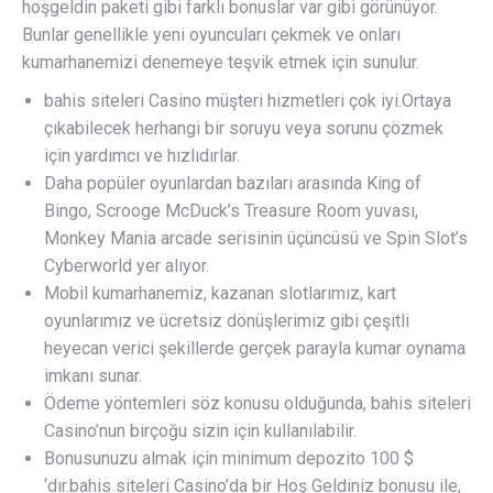
hoşgeldin paketi gibi farklı bonuslar var gibi görünüyor.
Bunlar genellikle yeni oyuncuları çekmek ve onları
kumarhanemizi denemeye teşvik etmek için sunulur.
bahis siteleri Casino müşteri hizmetleri çok iyi.Ortaya
çıkabilecek herhangi bir soruyu veya sorunu çözmek
için yardımcı ve hızlıdırlar.
Daha popüler oyunlardan bazıları arasında King of
Bingo, Scrooge McDuck’s Treasure Room yuvası,
Monkey Mania arcade serisinin üçüncüsü ve Spin Slot’s
Cyberworld yer alıyor.
Mobil kumarhanemiz, kazanan slotlarımız, kart
oyunlarımız ve ücretsiz dönüşlerimiz gibi çeşitli
heyecan verici şekillerde gerçek parayla kumar oynama
imkanı sunar.
Ödeme yöntemleri söz konusu olduğunda, bahis siteleri
Casino’nun birçoğu sizin için kullanılabilir.
Bonusunuzu almak için minimum depozito 100 $
‘dır.bahis siteleri Casino’da bir Hoş Geldiniz bonusu ile,