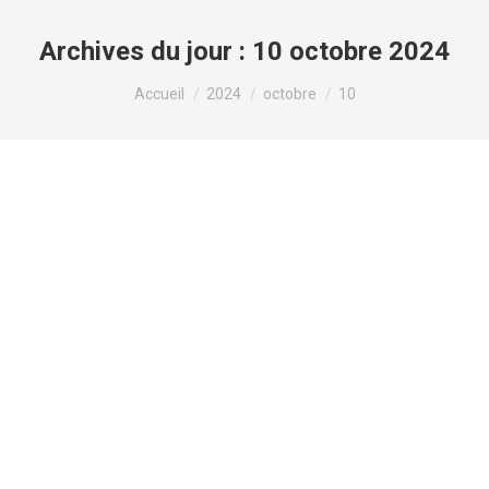
Archives du jour :
10 octobre 2024
Vous êtes ici :
Accueil
2024
octobre
10
How Can You Get XL-
3?
Non classé
Par
valens
10 octobre 2024
We are working exhausting to guard our patients,
families and workers. Whether you have an