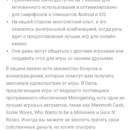
мгновенного использования и оптимизировано
для смартфонов и планшетов Android и iOS.
На нашей стороне многолетний опыт, и это
оказалось выигрышной комбинацией, когда речь
идет о предоставлении лучших игр для онлайн-
казино.
Они даже могут общаться с другими игроками или
создавать стол для игры со своими друзьями.
В нашем казино есть множество бонусов и
вознаграждений, которые помогут вам получить
максимум удовольствия от игры. В Gama,
предлагающем игры от ведущего поставщика
программного обеспечения Microgaming, есть одни из
лучших игровых автоматов, такие как Mammoth Cash,
Sister Wives, Who Wants to be a Millionaire и Guns N’
Roses. Иногда вы можете не захотеть тратить свои
собственные деньги, но хотите отыграть