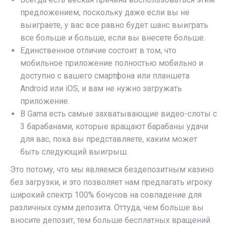
предложением, поскольку даже если вы не
выиграете, у вас все равно будет шанс выиграть
все больше и больше, если вы внесете больше.
Единственное отличие состоит в том, что
мобильное приложение полностью мобильно и
доступно с вашего смартфона или планшета
Android или iOS, и вам не нужно загружать
приложение.
В Gama есть самые захватывающие видео-слоты с
3 барабанами, которые вращают барабаны удачи
для вас, пока вы представляете, каким может
быть следующий выигрыш.
Это потому, что мы являемся бездепозитным казино
без загрузки, и это позволяет нам предлагать игроку
широкий спектр 100% бонусов на совпадение для
различных сумм депозита. Оттуда, чем больше вы
вносите депозит, тем больше бесплатных вращений