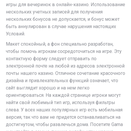
игры для вечеринок в онлайн-казино. Использование
нескольких учетных записей для получения
нескольких бонусов не допускается, и бонус может
быть аннулирован в случае нарушения настоящих
Условий.
Макет спокойный, а фон специально разработан,
чтобы помочь игрокам сосредоточиться на игре. Эту
контактную форму следует отправить по
электронной почте на любой из адресов электронной
почты нашего казино. Отличное сочетание красочного
дизайна и привлекательных функций означает, что
сайт выглядит хорошо и на нем легко
ориентироваться. На каждой странице игроки могут
найти свой любимый тип игр, используя фильтры
слева. У всех наших популярных игр есть мобильная
версия, так что вам не придется останавливаться на
достигнутом, чтобы развлечься дома. Посетите Gama