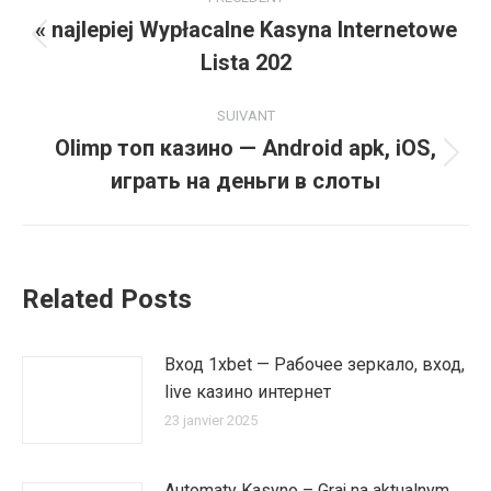
article
« najlepiej Wypłacalne Kasyna Internetowe
Article
Lista 202
précédent
:
SUIVANT
Olimp топ казино — Android apk, iOS,
Article
играть на деньги в слоты
suivant
:
Related Posts
Вход 1xbet — Рабочее зеркало, вход,
live казино интернет
23 janvier 2025
Automaty Kasyno – Graj na aktualnym