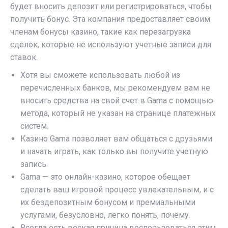
будет вносить депозит или регистрироваться, чтобы
получить бонус. Эта компания предоставляет своим
членам бонусы казино, такие как перезагрузка
сделок, которые не используют учетные записи для
ставок.
Хотя вы сможете использовать любой из
перечисленных банков, мы рекомендуем вам не
вносить средства на свой счет в Gama с помощью
метода, который не указан на странице платежных
систем.
Казино Gama позволяет вам общаться с друзьями
и начать играть, как только вы получите учетную
запись.
Gama — это онлайн-казино, которое обещает
сделать ваш игровой процесс увлекательным, и с
их бездепозитным бонусом и премиальными
услугами, безусловно, легко понять, почему.
Всегда есть веская причина воспользоваться этим