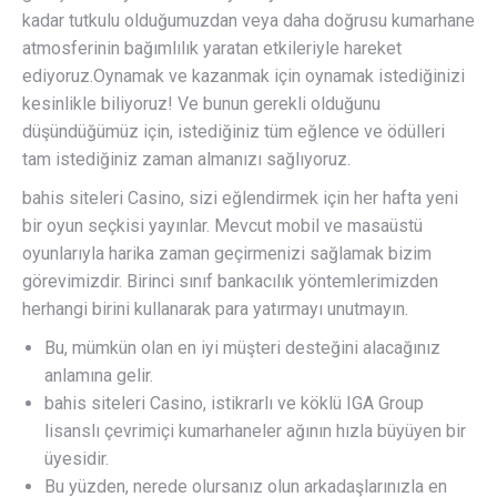
kadar tutkulu olduğumuzdan veya daha doğrusu kumarhane
atmosferinin bağımlılık yaratan etkileriyle hareket
ediyoruz.Oynamak ve kazanmak için oynamak istediğinizi
kesinlikle biliyoruz! Ve bunun gerekli olduğunu
düşündüğümüz için, istediğiniz tüm eğlence ve ödülleri
tam istediğiniz zaman almanızı sağlıyoruz.
bahis siteleri Casino, sizi eğlendirmek için her hafta yeni
bir oyun seçkisi yayınlar. Mevcut mobil ve masaüstü
oyunlarıyla harika zaman geçirmenizi sağlamak bizim
görevimizdir. Birinci sınıf bankacılık yöntemlerimizden
herhangi birini kullanarak para yatırmayı unutmayın.
Bu, mümkün olan en iyi müşteri desteğini alacağınız
anlamına gelir.
bahis siteleri Casino, istikrarlı ve köklü IGA Group
lisanslı çevrimiçi kumarhaneler ağının hızla büyüyen bir
üyesidir.
Bu yüzden, nerede olursanız olun arkadaşlarınızla en