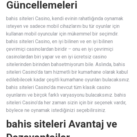
Güncellemeleri
bahis siteleri Casino, kendi evinin rahatlığında oynamak
isteyen ve sadece mobil cihazlarını bu tür oyunlar için
kullanan mobil oyuncular için mükemmel bir seçimdir.
bahis siteleri Casino, en iyi bilinen ve en iyi bilinen
çevrimiçi casinolardan biridir – onu en iyi çevrimiçi
casinolardan biri yapar ve en iyi ücretsiz casino
sitelerinden birinden bahsetmiyorum bile. Aslında, bahis
siteleri Casino’da tam hizmetli bir kumarhane olarak kabul
edilebilecek kadar çeşitli kumarhane oyunları bulacaksınız.
bahis siteleri Casino’da mevcut tüm klasik casino
oyunlarını ve birçok farklı varyasyonu bulacaksınız. bahis
siteleri Casino’da her zaman sizin için bir seçenek vardır,
böylece ne oynamak istediğinizi seçebilirsiniz.
bahis siteleri Avantaj ve