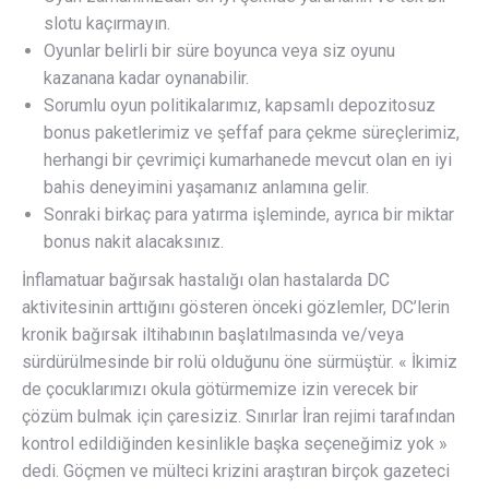
slotu kaçırmayın.
Oyunlar belirli bir süre boyunca veya siz oyunu
kazanana kadar oynanabilir.
Sorumlu oyun politikalarımız, kapsamlı depozitosuz
bonus paketlerimiz ve şeffaf para çekme süreçlerimiz,
herhangi bir çevrimiçi kumarhanede mevcut olan en iyi
bahis deneyimini yaşamanız anlamına gelir.
Sonraki birkaç para yatırma işleminde, ayrıca bir miktar
bonus nakit alacaksınız.
İnflamatuar bağırsak hastalığı olan hastalarda DC
aktivitesinin arttığını gösteren önceki gözlemler, DC’lerin
kronik bağırsak iltihabının başlatılmasında ve/veya
sürdürülmesinde bir rolü olduğunu öne sürmüştür. « İkimiz
de çocuklarımızı okula götürmemize izin verecek bir
çözüm bulmak için çaresiziz. Sınırlar İran rejimi tarafından
kontrol edildiğinden kesinlikle başka seçeneğimiz yok »
dedi. Göçmen ve mülteci krizini araştıran birçok gazeteci