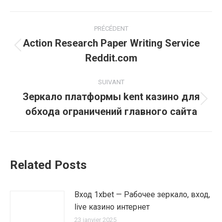
Navigation
PRÉCÉDENT
article
Action Research Paper Writing Service
Article
Reddit.com
précédent
:
SUIVANT
Зеркало платформы kent казино для
Article
обхода ограничений главного сайта
suivant
:
Related Posts
Вход 1xbet — Рабочее зеркало, вход,
live казино интернет
23 janvier 2025