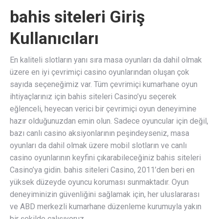
bahis siteleri Giriş
Kullanıcıları
En kaliteli slotların yanı sıra masa oyunları da dahil olmak
üzere en iyi çevrimiçi casino oyunlarından oluşan çok
sayıda seçeneğimiz var. Tüm çevrimiçi kumarhane oyun
ihtiyaçlarınız için bahis siteleri Casino’yu seçerek
eğlenceli, heyecan verici bir çevrimiçi oyun deneyimine
hazır olduğunuzdan emin olun. Sadece oyuncular için değil,
bazı canlı casino aksiyonlarının peşindeyseniz, masa
oyunları da dahil olmak üzere mobil slotların ve canlı
casino oyunlarının keyfini çıkarabileceğiniz bahis siteleri
Casino’ya gidin. bahis siteleri Casino, 2011’den beri en
yüksek düzeyde oyuncu koruması sunmaktadır. Oyun
deneyiminizin güvenliğini sağlamak için, her uluslararası
ve ABD merkezli kumarhane düzenleme kurumuyla yakın
bir şekilde çalışıyoruz.