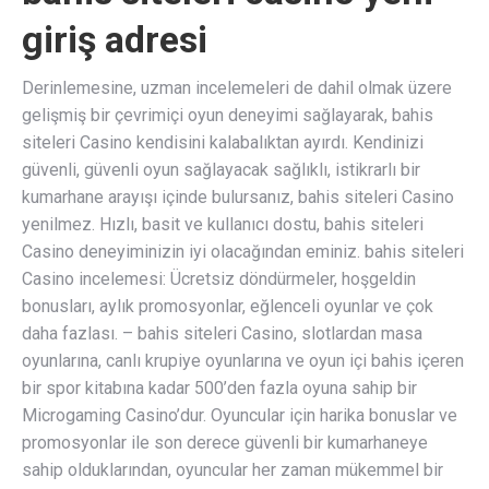
giriş adresi
Derinlemesine, uzman incelemeleri de dahil olmak üzere
gelişmiş bir çevrimiçi oyun deneyimi sağlayarak, bahis
siteleri Casino kendisini kalabalıktan ayırdı. Kendinizi
güvenli, güvenli oyun sağlayacak sağlıklı, istikrarlı bir
kumarhane arayışı içinde bulursanız, bahis siteleri Casino
yenilmez. Hızlı, basit ve kullanıcı dostu, bahis siteleri
Casino deneyiminizin iyi olacağından eminiz. bahis siteleri
Casino incelemesi: Ücretsiz döndürmeler, hoşgeldin
bonusları, aylık promosyonlar, eğlenceli oyunlar ve çok
daha fazlası. – bahis siteleri Casino, slotlardan masa
oyunlarına, canlı krupiye oyunlarına ve oyun içi bahis içeren
bir spor kitabına kadar 500’den fazla oyuna sahip bir
Microgaming Casino’dur. Oyuncular için harika bonuslar ve
promosyonlar ile son derece güvenli bir kumarhaneye
sahip olduklarından, oyuncular her zaman mükemmel bir