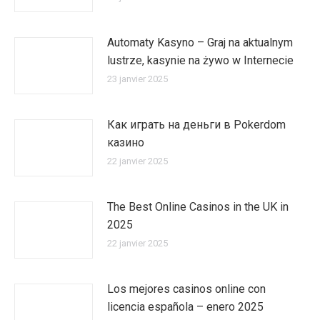
Automaty Kasyno – Graj na aktualnym
lustrze, kasynie na żywo w Internecie
23 janvier 2025
Как играть на деньги в Pokerdom
казино
22 janvier 2025
The Best Online Casinos in the UK in
2025
22 janvier 2025
Los mejores casinos online con
licencia española – enero 2025