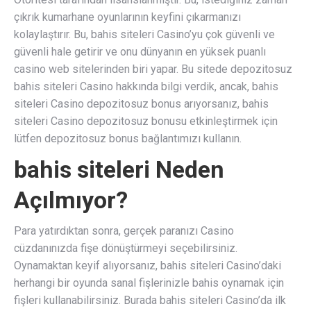
çıkrık kumarhane oyunlarının keyfini çıkarmanızı
kolaylaştırır. Bu, bahis siteleri Casino’yu çok güvenli ve
güvenli hale getirir ve onu dünyanın en yüksek puanlı
casino web sitelerinden biri yapar. Bu sitede depozitosuz
bahis siteleri Casino hakkında bilgi verdik, ancak, bahis
siteleri Casino depozitosuz bonus arıyorsanız, bahis
siteleri Casino depozitosuz bonusu etkinleştirmek için
lütfen depozitosuz bonus bağlantımızı kullanın.
bahis siteleri Neden
Açılmıyor?
Para yatırdıktan sonra, gerçek paranızı Casino
cüzdanınızda fişe dönüştürmeyi seçebilirsiniz.
Oynamaktan keyif alıyorsanız, bahis siteleri Casino’daki
herhangi bir oyunda sanal fişlerinizle bahis oynamak için
fişleri kullanabilirsiniz. Burada bahis siteleri Casino’da ilk