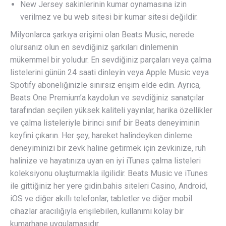
New Jersey sakinlerinin kumar oynamasına izin
verilmez ve bu web sitesi bir kumar sitesi değildir.
Milyonlarca şarkıya erişimi olan Beats Music, nerede
olursanız olun en sevdiğiniz şarkıları dinlemenin
mükemmel bir yoludur. En sevdiğiniz parçaları veya çalma
listelerini günün 24 saati dinleyin veya Apple Music veya
Spotify aboneliğinizle sınırsız erişim elde edin. Ayrıca,
Beats One Premium’a kaydolun ve sevdiğiniz sanatçılar
tarafından seçilen yüksek kaliteli yayınlar, harika özellikler
ve çalma listeleriyle birinci sınıf bir Beats deneyiminin
keyfini çıkarın. Her şey, hareket halindeyken dinleme
deneyiminizi bir zevk haline getirmek için zevkinize, ruh
halinize ve hayatınıza uyan en iyi iTunes çalma listeleri
koleksiyonu oluşturmakla ilgilidir. Beats Music ve iTunes
ile gittiğiniz her yere gidin.bahis siteleri Casino, Android,
iOS ve diğer akıllı telefonlar, tabletler ve diğer mobil
cihazlar aracılığıyla erişilebilen, kullanımı kolay bir
kumarhane uygulamasıdır.