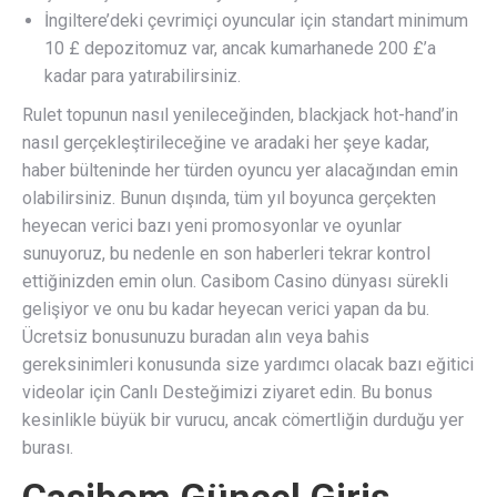
İngiltere’deki çevrimiçi oyuncular için standart minimum
10 £ depozitomuz var, ancak kumarhanede 200 £’a
kadar para yatırabilirsiniz.
Rulet topunun nasıl yenileceğinden, blackjack hot-hand’in
nasıl gerçekleştirileceğine ve aradaki her şeye kadar,
haber bülteninde her türden oyuncu yer alacağından emin
olabilirsiniz. Bunun dışında, tüm yıl boyunca gerçekten
heyecan verici bazı yeni promosyonlar ve oyunlar
sunuyoruz, bu nedenle en son haberleri tekrar kontrol
ettiğinizden emin olun. Casibom Casino dünyası sürekli
gelişiyor ve onu bu kadar heyecan verici yapan da bu.
Ücretsiz bonusunuzu buradan alın veya bahis
gereksinimleri konusunda size yardımcı olacak bazı eğitici
videolar için Canlı Desteğimizi ziyaret edin. Bu bonus
kesinlikle büyük bir vurucu, ancak cömertliğin durduğu yer
burası.