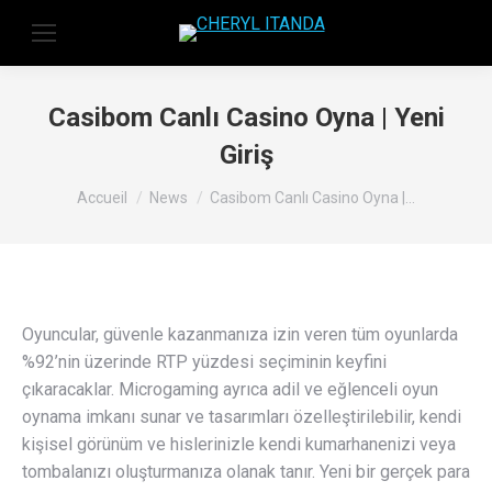
Casibom Canlı Casino Oyna | Yeni
Giriş
Vous êtes ici :
Accueil
News
Casibom Canlı Casino Oyna |…
Oyuncular, güvenle kazanmanıza izin veren tüm oyunlarda
%92’nin üzerinde RTP yüzdesi seçiminin keyfini
çıkaracaklar. Microgaming ayrıca adil ve eğlenceli oyun
oynama imkanı sunar ve tasarımları özelleştirilebilir, kendi
kişisel görünüm ve hislerinizle kendi kumarhanenizi veya
tombalanızı oluşturmanıza olanak tanır. Yeni bir gerçek para