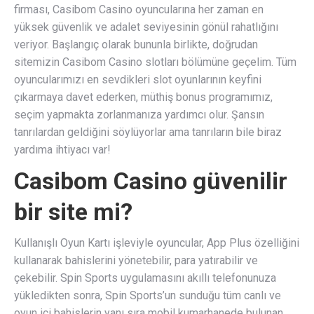
firması, Casibom Casino oyuncularına her zaman en
yüksek güvenlik ve adalet seviyesinin gönül rahatlığını
veriyor. Başlangıç olarak bununla birlikte, doğrudan
sitemizin Casibom Casino slotları bölümüne geçelim. Tüm
oyuncularımızı en sevdikleri slot oyunlarının keyfini
çıkarmaya davet ederken, müthiş bonus programımız,
seçim yapmakta zorlanmanıza yardımcı olur. Şansın
tanrılardan geldiğini söylüyorlar ama tanrıların bile biraz
yardıma ihtiyacı var!
Casibom Casino güvenilir
bir site mi?
Kullanışlı Oyun Kartı işleviyle oyuncular, App Plus özelliğini
kullanarak bahislerini yönetebilir, para yatırabilir ve
çekebilir. Spin Sports uygulamasını akıllı telefonunuza
yükledikten sonra, Spin Sports’un sunduğu tüm canlı ve
oyun içi bahislerin yanı sıra mobil kumarhanede bulunan