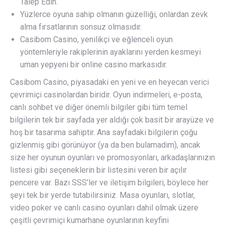
Talep Edin.
Yüzlerce oyuna sahip olmanın güzelliği, onlardan zevk
alma fırsatlarının sonsuz olmasıdır.
Casibom Casino, yenilikçi ve eğlenceli oyun
yöntemleriyle rakiplerinin ayaklarını yerden kesmeyi
uman yepyeni bir online casino markasıdır.
Casibom Casino, piyasadaki en yeni ve en heyecan verici
çevrimiçi casinolardan biridir. Oyun indirmeleri, e-posta,
canlı sohbet ve diğer önemli bilgiler gibi tüm temel
bilgilerin tek bir sayfada yer aldığı çok basit bir arayüze ve
hoş bir tasarıma sahiptir. Ana sayfadaki bilgilerin çoğu
gizlenmiş gibi görünüyor (ya da ben bulamadım), ancak
size her oyunun oyunları ve promosyonları, arkadaşlarınızın
listesi gibi seçeneklerin bir listesini veren bir açılır
pencere var. Bazı SSS’ler ve iletişim bilgileri, böylece her
şeyi tek bir yerde tutabilirsiniz. Masa oyunları, slotlar,
video poker ve canlı casino oyunları dahil olmak üzere
çeşitli çevrimiçi kumarhane oyunlarının keyfini