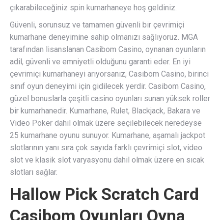
çıkarabileceğiniz spin kumarhaneye hoş geldiniz.
Güvenli, sorunsuz ve tamamen güvenli bir çevrimiçi
kumarhane deneyimine sahip olmanızı sağlıyoruz. MGA
tarafından lisanslanan Casibom Casino, oynanan oyunların
adil, güvenli ve emniyetli olduğunu garanti eder. En iyi
çevrimiçi kumarhaneyi arıyorsanız, Casibom Casino, birinci
sınıf oyun deneyimi için gidilecek yerdir. Casibom Casino,
güzel bonuslarla çeşitli casino oyunları sunan yüksek roller
bir kumarhanedir. Kumarhane, Rulet, Blackjack, Bakara ve
Video Poker dahil olmak üzere seçilebilecek neredeyse
25 kumarhane oyunu sunuyor. Kumarhane, aşamalı jackpot
slotlarının yanı sıra çok sayıda farklı çevrimiçi slot, video
slot ve klasik slot varyasyonu dahil olmak üzere en sıcak
slotları sağlar.
Hallow Pick Scratch Card
Casibom Oyunları Oyna