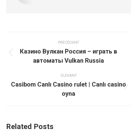
Navigation
PRÉCÉDENT
article
Казино Вулкан Россия – играть в
Article
автоматы Vulkan Russia
précédent
:
SUIVANT
Casibom Canlı Casino rulet | Canlı casino
Article
oyna
suivant
:
Related Posts