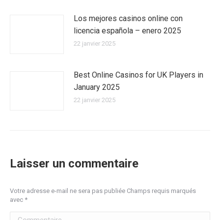
Los mejores casinos online con
licencia española – enero 2025
22 janvier 2025
Best Online Casinos for UK Players in
January 2025
22 janvier 2025
Laisser un commentaire
Votre adresse e-mail ne sera pas publiée Champs requis marqués
avec
*
Commentaire