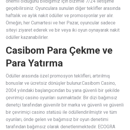
önemli olduğunu bildiğimiz için bizimle 7/24 iletişime
geçebilirsiniz. Oyunculara sunulan diğer teklifler arasında
haftalık ve aylık nakit ödüller ve promosyonlar yer alır.
Örneğin, her Cumartesi ve her Pazar, oyuncular sadece
siteyi ziyaret ederek ve bir veya iki oyun oynayarak nakit
ödüller kazanabilirler.
Casibom Para Çekme ve
Para Yatırma
Ödüller arasında özel promosyon teklifleri, artırılmış
bonuslar ve ücretsiz dönüşler bulunur.Casibom Casino,
2004 yılındaki başlangıcından bu yana güvenli bir şekilde
çevrimiçi casino oyunları sunmaktadır. Bir dizi bağımsız
denetçi tarafından güvenilir bir marka ve güvenli ve güvenli
bir çevrimiçi casino statüsü ile ödüllendirilmiştir ve tüm
oyunları, önde gelen ve bağımsız bir oyun denetimi
tarafından bağımsız olarak denetlenmektedir. ECOGRA