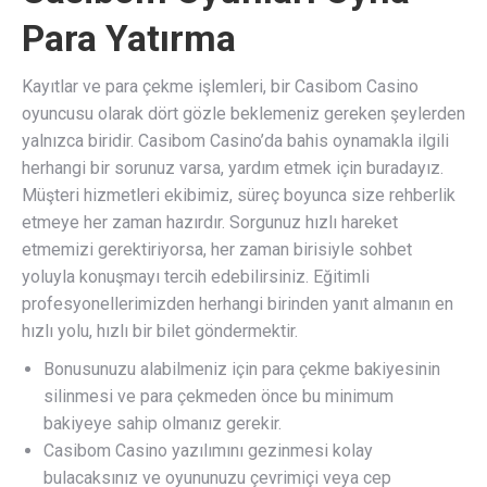
Para Yatırma
Kayıtlar ve para çekme işlemleri, bir Casibom Casino
oyuncusu olarak dört gözle beklemeniz gereken şeylerden
yalnızca biridir. Casibom Casino’da bahis oynamakla ilgili
herhangi bir sorunuz varsa, yardım etmek için buradayız.
Müşteri hizmetleri ekibimiz, süreç boyunca size rehberlik
etmeye her zaman hazırdır. Sorgunuz hızlı hareket
etmemizi gerektiriyorsa, her zaman birisiyle sohbet
yoluyla konuşmayı tercih edebilirsiniz. Eğitimli
profesyonellerimizden herhangi birinden yanıt almanın en
hızlı yolu, hızlı bir bilet göndermektir.
Bonusunuzu alabilmeniz için para çekme bakiyesinin
silinmesi ve para çekmeden önce bu minimum
bakiyeye sahip olmanız gerekir.
Casibom Casino yazılımını gezinmesi kolay
bulacaksınız ve oyununuzu çevrimiçi veya cep