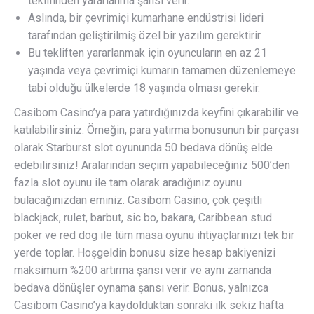
teklifinden yararlanma şansı verir.
Aslında, bir çevrimiçi kumarhane endüstrisi lideri
tarafından geliştirilmiş özel bir yazılım gerektirir.
Bu tekliften yararlanmak için oyuncuların en az 21
yaşında veya çevrimiçi kumarın tamamen düzenlemeye
tabi olduğu ülkelerde 18 yaşında olması gerekir.
Casibom Casino’ya para yatırdığınızda keyfini çıkarabilir ve
katılabilirsiniz. Örneğin, para yatırma bonusunun bir parçası
olarak Starburst slot oyununda 50 bedava dönüş elde
edebilirsiniz! Aralarından seçim yapabileceğiniz 500’den
fazla slot oyunu ile tam olarak aradığınız oyunu
bulacağınızdan eminiz. Casibom Casino, çok çeşitli
blackjack, rulet, barbut, sic bo, bakara, Caribbean stud
poker ve red dog ile tüm masa oyunu ihtiyaçlarınızı tek bir
yerde toplar. Hoşgeldin bonusu size hesap bakiyenizi
maksimum %200 artırma şansı verir ve aynı zamanda
bedava dönüşler oynama şansı verir. Bonus, yalnızca
Casibom Casino’ya kaydolduktan sonraki ilk sekiz hafta