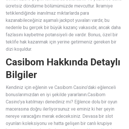
ücretsiz döndürme bölümümüzde mevcuttur. İkramiye
tetiklendiğinde inanılmaz miktarlarda para
kazanabileceğiniz aşamalı jackpot yuvaları vardır, bu
nedenle bu gerçek bir büyük kazanç vakasıdır, ancak daha
fazlasını kaybetme potansiyeli de vardır. Bonus, özel bir
teklife hak kazanmak için yerine getirmeniz gereken bir
dizi koşuldur.
Casibom Hakkında Detaylı
Bilgiler
Kendiniz için eğlenin ve Casibom Casino’daki eğlenceli
bonuslarımızdan en iyi şekilde yararlanın.Casibom
Casino’ya katılmayı denediniz mi? Eğlence dolu bir oyun
macerasına doğru ilerliyorsunuz ve eminiz ki her şeyin
nereye varacağını merak edeceksiniz. Devasa bir slot
oyunları koleksiyonu ve hatta gelişen bir canlı krupiye