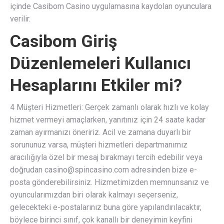
içinde Casibom Casino uygulamasına kaydolan oyunculara
verilir.
Casibom Giriş
Düzenlemeleri Kullanıcı
Hesaplarını Etkiler mi?
4 Müşteri Hizmetleri: Gerçek zamanlı olarak hızlı ve kolay
hizmet vermeyi amaçlarken, yanıtınız için 24 saate kadar
zaman ayırmanızı öneririz. Acil ve zamana duyarlı bir
sorununuz varsa, müşteri hizmetleri departmanımız
aracılığıyla özel bir mesaj bırakmayı tercih edebilir veya
doğrudan casino@spincasino.com adresinden bize e-
posta gönderebilirsiniz. Hizmetimizden memnunsanız ve
oyuncularımızdan biri olarak kalmayı seçerseniz,
gelecekteki e-postalarınız buna göre yapılandırılacaktır,
böylece birinci sınıf, çok kanallı bir deneyimin keyfini