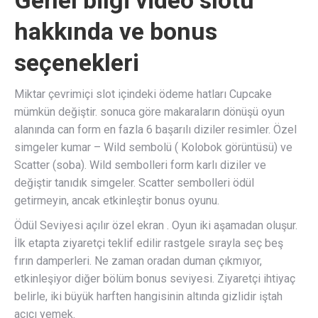
Genel bilgi video slotu
hakkında ve bonus
seçenekleri
Miktar çevrimiçi slot içindeki ödeme hatları Cupcake
mümkün değiştir. sonuca göre makaraların dönüşü oyun
alanında can form en fazla 6 başarılı diziler resimler. Özel
simgeler kumar – Wild sembolü ( Kolobok görüntüsü) ve
Scatter (soba). Wild sembolleri form karlı diziler ve
değiştir tanıdık simgeler. Scatter sembolleri ödül
getirmeyin, ancak etkinleştir bonus oyunu.
Ödül Seviyesi açılır özel ekran . Oyun iki aşamadan oluşur.
İlk etapta ziyaretçi teklif edilir rastgele sırayla seç beş
fırın damperleri. Ne zaman oradan duman çıkmıyor,
etkinleşiyor diğer bölüm bonus seviyesi. Ziyaretçi ihtiyaç
belirle, iki büyük harften hangisinin altında gizlidir iştah
açıcı yemek.