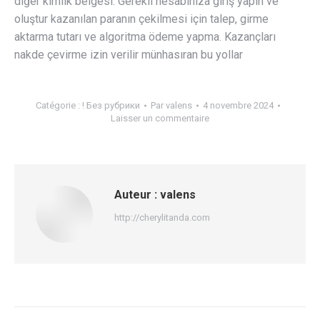
diğer kimlik belgesi. Gerekli hesabınıza giriş yapın ve
oluştur kazanılan paranın çekilmesi için talep, girme
aktarma tutarı ve algoritma ödeme yapma. Kazançları
nakde çevirme izin verilir münhasıran bu yollar
Catégorie :
! Без рубрики
Par
valens
4 novembre 2024
Laisser un commentaire
Auteur :
valens
http://cherylitanda.com