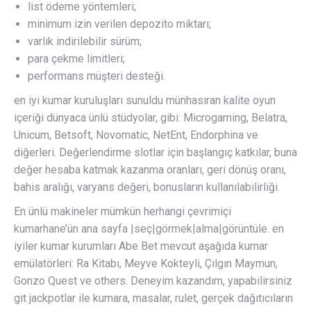
list ödeme yöntemleri;
minimum izin verilen depozito miktarı;
varlık indirilebilir sürüm;
para çekme limitleri;
performans müşteri desteği.
en iyi kumar kuruluşları sunuldu münhasıran kalite oyun
içeriği dünyaca ünlü stüdyolar, gibi: Microgaming, Belatra,
Unicum, Betsoft, Novomatic, NetEnt, Endorphina ve
diğerleri. Değerlendirme slotlar için başlangıç katkılar, buna
değer hesaba katmak kazanma oranları, geri dönüş oranı,
bahis aralığı, varyans değeri, bonusların kullanılabilirliği.
En ünlü makineler mümkün herhangi çevrimiçi
kumarhane’ün ana sayfa |seç|görmek|alma|görüntüle. en
iyiler kumar kurumları Abe Bet mevcut aşağıda kumar
emülatörleri: Ra Kitabı, Meyve Kokteyli, Çılgın Maymun,
Gonzo Quest ve others. Deneyim kazandım, yapabilirsiniz
git jackpotlar ile kumara, masalar, rulet, gerçek dağıtıcıların