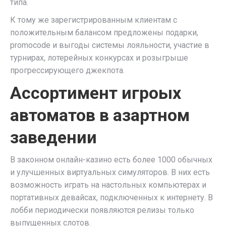
типа.
К тому же зарегистрированным клиентам с
положительным балансом предложены подарки,
promocode и выгоды системы лояльности, участие в
турнирах, лотерейных конкурсах и розыгрыше
прогрессирующего джекпота.
Ассортимент игроых
автоматов в азартном
заведении
В законном онлайн-казино есть более 1000 обычных
и улучшенных виртуальных симуляторов. В них есть
возможность играть на настольных компьютерах и
портативных девайсах, подключенных к интернету. В
лобби периодически появляются релизы только
выпущенных слотов.