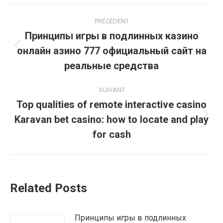
Navigation
PRÉCÉDENT
article
Принципы игры в подлинных казино
онлайн азино 777 официальный сайт на
Article
précédent
реальные средства
:
SUIVANT
Top qualities of remote interactive casino
Karavan bet casino: how to locate and play
Article
suivant
for cash
:
Related Posts
Принципы игры в подлинных