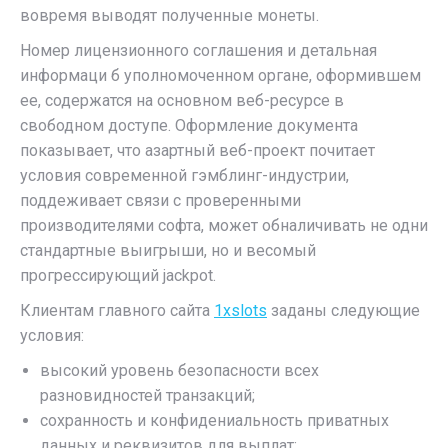
вовремя выводят полученные монеты.
Номер лицензионного соглашения и детальная
информаци б уполномоченном органе, оформившем
ее, содержатся на основном веб-ресурсе в
свободном доступе. Оформление документа
показывает, что азартный веб-проект почитает
условия современной гэмблинг-индустрии,
поддеживает связи с проверенными
производителями софта, может обналичивать не одни
стандартные выигрыши, но и весомый
прогрессирующий jackpot.
Клиентам главного сайта
1xslots
заданы следующие
условия:
высокий уровень безопасности всех
разновидностей транзакций;
сохранность и конфидениальность приватных
данных и реквизитов для выплат;