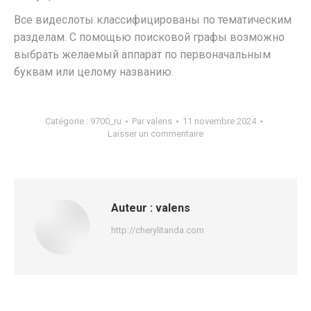
Все видеслоты классифицированы по тематическим
разделам. С помощью поисковой графы возможно
выбрать желаемый аппарат по первоначальным
буквам или целому названию.
Catégorie :
9700_ru
Par
valens
11 novembre 2024
Laisser un commentaire
Auteur :
valens
http://cherylitanda.com