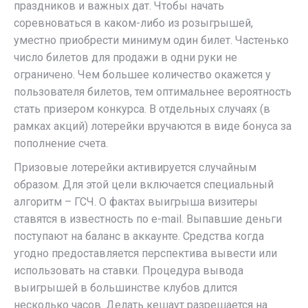
праздников и важных дат. Чтобы начать
соревноваться в каком-либо из розыгрышей,
уместно приобрести минимум один билет. Частенько
число билетов для продажи в одни руки не
ограничено. Чем большее количество окажется у
пользователя билетов, тем оптимальнее вероятность
стать призером конкурса. В отдельных случаях (в
рамках акций) лотерейки вручаются в виде бонуса за
пополнение счета.
Призовые лотерейки активируется случайным
образом. Для этой цели включается специальный
алгоритм – ГСЧ. О фактах выигрыша визитеры
ставятся в известность по e-mail. Выпавшие деньги
поступают на баланс в аккаунте. Средства когда
угодно предоставляется перспектива вывести или
использовать на ставки. Процедура вывода
выигрышей в большинстве клубов длится
несколько часов. Делать кешаут разрешается на