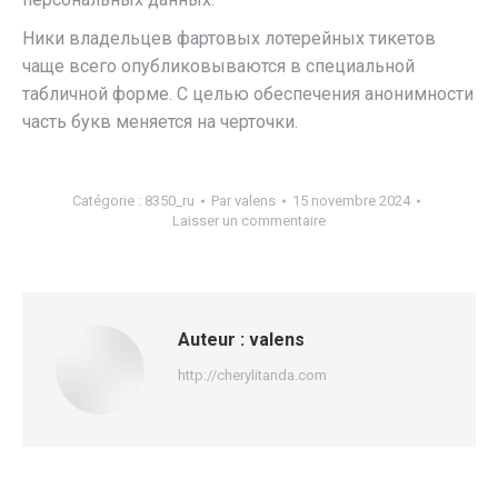
Ники владельцев фартовых лотерейных тикетов
чаще всего опубликовываются в специальной
табличной форме. С целью обеспечения анонимности
часть букв меняется на черточки.
Catégorie :
8350_ru
Par
valens
15 novembre 2024
Laisser un commentaire
Auteur :
valens
http://cherylitanda.com