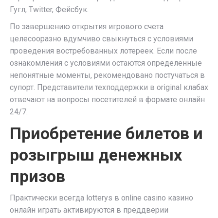
Гугл, Twitter, Фейсбук.
По завершению открытия игрового счета
целесооразно вдумчиво свыкнуться с условиями
проведения востребованных лотереек. Если после
ознакомления с условиями остаются определенные
непонятные моменты, рекомендовано постучаться в
супорт. Представители техподдержки в original клабах
отвечают на вопросы посетителей в формате онлайн
24/7.
Приобретение билетов и
розыгрыш денежных
призов
Практически всегда lotterys в online casino казино
онлайн играть активируются в преддверии