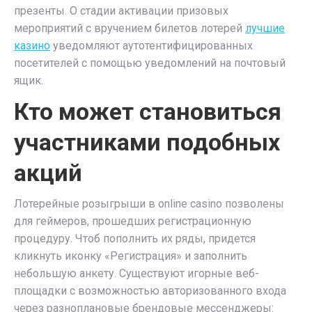
презенты. О стадии активации призовых
мероприятий с вручением билетов лотерей
лучшие
казино
уведомляют аутотентифицированных
посетителей с помощью уведомлений на почтовый
ящик.
Кто может становиться
участниками подобных
акций
Лотерейные розыгрыши в online casino позволены
для геймеров, прошедших регистрационную
процедуру. Чтоб пополнить их ряды, придется
кликнуть иконку «Регистрация» и заполнить
небольшую анкету. Существуют игорные веб-
площадки с возможностью авторизованного входа
через разноплановые брендовые мессенджеры: