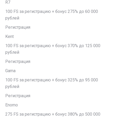
R7
100 FS за регистрацию + бонус 275% до 60 000
рублей
Регистрация
Kent
100 FS за регистрацию + бонус 370% до 125 000
рублей
Регистрация
Gama
100 FS за регистрацию + бонус 325% до 95 000
рублей
Регистрация
Enomo
275 FS за регистрацию + бонус 380% до 500 000