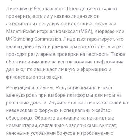
Лицензия и безопасность. Прежде всего, важно
проверить, есть ли у казино лицензия от
авторитетных регулирующих органов, таких как
Мальтийская игорная комиссия (MGA), Кюрасао или
UK Gambling Commission. Лицензия гарантирует, что
казино действует в рамках правового поля, а игры
проходят регулярные проверки на честность. Также
обратите внимание на использование шифрования
данных, что защищает личную информацию и
финансовые транзакции.
Репутация и отзывы. Репутация казино играет
важную роль при выборе платформы для игры на
реальные деньги. Изучите отзывы пользователей на
независимых форумах и специальных сайтах-
обзорниках. Обратите внимание на негативные
комментарии, связанные с задержками выплат,
неясными условиями бонусов и проблемами с