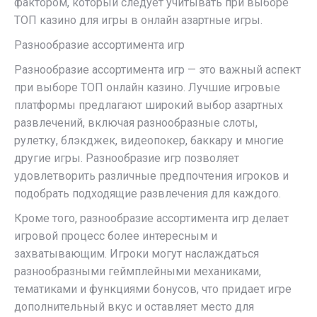
фактором, который следует учитывать при выборе
ТОП казино для игры в онлайн азартные игры.
Разнообразие ассортимента игр
Разнообразие ассортимента игр — это важный аспект
при выборе ТОП онлайн казино. Лучшие игровые
платформы предлагают широкий выбор азартных
развлечений, включая разнообразные слоты,
рулетку, блэкджек, видеопокер, баккару и многие
другие игры. Разнообразие игр позволяет
удовлетворить различные предпочтения игроков и
подобрать подходящие развлечения для каждого.
Кроме того, разнообразие ассортимента игр делает
игровой процесс более интересным и
захватывающим. Игроки могут наслаждаться
разнообразными геймплейными механиками,
тематиками и функциями бонусов, что придает игре
дополнительный вкус и оставляет место для