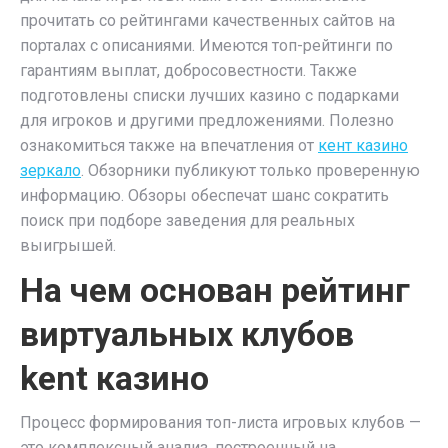
прочитать со рейтингами качественных сайтов на
порталах с описаниями. Имеются топ-рейтинги по
гарантиям выплат, добросовестности. Также
подготовлены списки лучших казино с подарками
для игроков и другими предложениями. Полезно
ознакомиться также на впечатления от
кент казино
зеркало
. Обзорники публикуют только проверенную
информацию. Обзоры обеспечат шанс сократить
поиск при подборе заведения для реальных
выигрышей.
На чем основан рейтинг
виртуальных клубов
kent казино
Процесс формирования топ-листа игровых клубов —
это комплексный анализ, построенный на