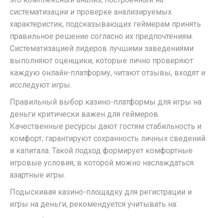
систематизации и проверке анализируемых
характеристик, подсказывающих геймерам принять
правильное решение согласно их предпочтениям.
Систематизацией лидеров лучшими заведениями
выполняют оценщики, которые лично проверяют
каждую онлайн-платформу, читают отзывы, входят и
исследуют игры.
Правильный выбор казино-платформы для игры на
деньги критически важен для геймеров.
Качественные ресурсы дают гостям стабильность и
комфорт, гарантируют сохранность личных сведений
и капитала. Такой подход формирует комфортные
игровые условия, в которой можно наслаждаться
азартные игры.
Подыскивая казино-площадку для регистрации и
игры на деньги, рекомендуется учитывать на: