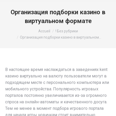
Организация подборки казино в
виртуальном формате
Vous êtes ici :
Accueil
! Без рубрики
Организация подборки казино в виртуальном…
В настоящее время наслаждаться в заведениях kent
казино виртуально на валюту пользователи могут в
подходящем месте с персонального компьютера или
мобильного устройства. Популярность игровых
порталов постоянно увеличивается из-за огромного
спроса на онлайн-автоматы и качественного досуга.
Тем не менее в момент подбора игрового портала
для начала игры новичкам стоит внимательно