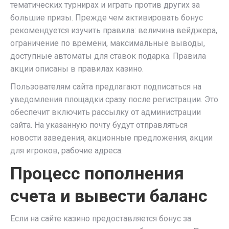
тематических турнирах и играть против других за
большие призы. Прежде чем активировать бонус
рекомендуется изучить правила: величина вейджера,
ограничение по времени, максимальные выводы,
доступные автоматы для ставок подарка. Правила
акции описаны в правилах казино.
Пользователям сайта предлагают подписаться на
уведомления площадки сразу после регистрации. Это
обеспечит включить рассылку от администрации
сайта. На указанную почту будут отправляться
новости заведения, акционные предложения, акции
для игроков, рабочие адреса.
Процесс пополнения
счета и вывести баланс
Если на сайте казино предоставляется бонус за