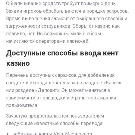
Обналичивание средств требует примерно день.
Заявки игроков обрабатываются в порядке запросов.
Время выполнения зависит от выбранного способа и
загруженности сотрудников. Сборы от казино как
правило, нет. Но возможны малые сборы
начисляются операторами платежей.
Доступные способы ввода кент
казино
Перечень доступных сервисов для добавления
средств и вывода денег указан в разделе «Касса»
или разделе «Депозит». Он может меняться в
зависимости от площадки и страны проживания
пользователя.
Зачастую предоставляются пользователям
следующие известные способы перевода:
дебетовые карты Visa, Мастеркард;