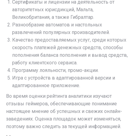
Сертификаты и лицензии на деятельность от
авторитетных юрисдикций, Мальта,
Великобритания, а также Гибралтар.
Разнообразие автоматов и настольных
развлечений популярных производителей.
Качество предоставляемых услуг, среди которых
скорость платежей денежных средств, способы
пополнения баланса пополнения и вывод средств,
работу клиентского сервиса.
Программу лояльности, промо-акции.
Игра с устройств в адаптированной версии и
адаптированное приложение.
Во время оценки рейтинга аналитики изучают
отзывы геймеров, обеспечивающие понимание
настоящее мнение об успешных и свежих онлайн-
заведениях. Оценка площадок может изменяться,
поэтому важно следить за текущей информацией.