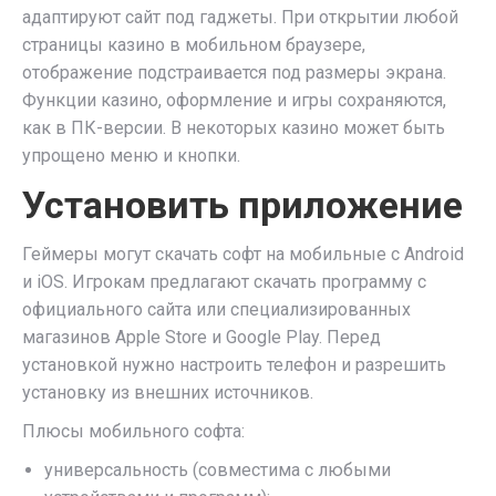
адаптируют сайт под гаджеты. При открытии любой
страницы казино в мобильном браузере,
отображение подстраивается под размеры экрана.
Функции казино, оформление и игры сохраняются,
как в ПК-версии. В некоторых казино может быть
упрощено меню и кнопки.
Установить приложение
Геймеры могут скачать софт на мобильные с Android
и iOS. Игрокам предлагают скачать программу с
официального сайта или специализированных
магазинов Apple Store и Google Play. Перед
установкой нужно настроить телефон и разрешить
установку из внешних источников.
Плюсы мобильного софта:
универсальность (совместима с любыми