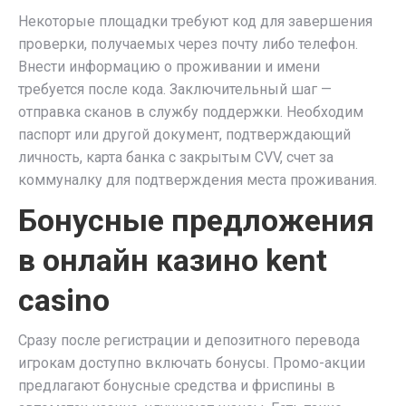
Некоторые площадки требуют код для завершения
проверки, получаемых через почту либо телефон.
Внести информацию о проживании и имени
требуется после кода. Заключительный шаг —
отправка сканов в службу поддержки. Необходим
паспорт или другой документ, подтверждающий
личность, карта банка с закрытым CVV, счет за
коммуналку для подтверждения места проживания.
Бонусные предложения
в онлайн казино kent
casino
Сразу после регистрации и депозитного перевода
игрокам доступно включать бонусы. Промо-акции
предлагают бонусные средства и фриспины в