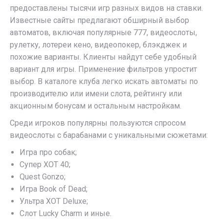
предоставлены тысячи игр разных видов на ставки.
Известные сайты предлагают обширный выбор
автоматов, включая популярные 777, видеослоты,
рулетку, лотереи кено, видеопокер, блэкджек и
похожие варианты. Клиенты найдут себе удобный
вариант для игры. Применение фильтров упростит
выбор. В каталоге клуба легко искать автоматы по
производителю или имени слота, рейтингу или
акционным бонусам и остальным настройкам.
Среди игроков популярны пользуются спросом
видеослоты с барабанами с уникальными сюжетами:
Игра про собак;
Супер ХОТ 40;
Quest Gonzo;
Игра Book of Dead;
Ультра ХОТ Deluxe;
Слот Lucky Charm и иные.