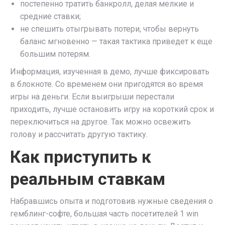
постепенно тратить банкролл, делая мелкие и
средние ставки;
не спешить отыгрывать потери, чтобы вернуть
баланс мгновенно — такая тактика приведет к еще
большим потерям.
Информация, изученная в демо, лучше фиксировать
в блокноте. Со временем они пригодятся во время
игры на деньги. Если выигрыши перестали
приходить, лучше остановить игру на короткий срок и
переключиться на другое. Так можно освежить
голову и рассчитать другую тактику.
Как приступить к
реальным ставкам
Набравшись опыта и подготовив нужные сведения о
гемблинг-софте, большая часть посетителей 1 win