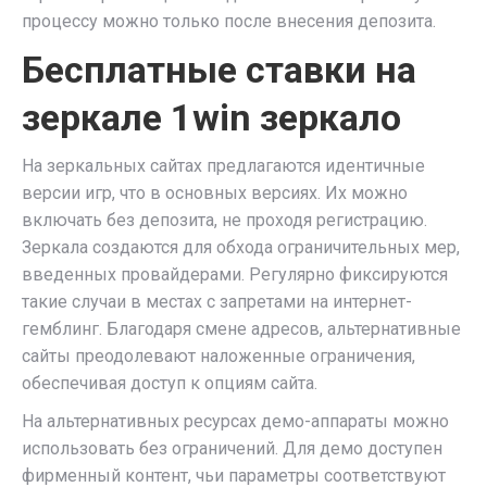
процессу можно только после внесения депозита.
Бесплатные ставки на
зеркале 1win зеркало
На зеркальных сайтах предлагаются идентичные
версии игр, что в основных версиях. Их можно
включать без депозита, не проходя регистрацию.
Зеркала создаются для обхода ограничительных мер,
введенных провайдерами. Регулярно фиксируются
такие случаи в местах с запретами на интернет-
гемблинг. Благодаря смене адресов, альтернативные
сайты преодолевают наложенные ограничения,
обеспечивая доступ к опциям сайта.
На альтернативных ресурсах демо-аппараты можно
использовать без ограничений. Для демо доступен
фирменный контент, чьи параметры соответствуют