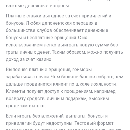
важные денежные вопросы.
Платные ставки выгоднее за счет привилегий и
бонусов. Любая депонентская операция в
большинстве клубов обеспечивает денежные
бонусы и бесплатные вращения. С их
использованием легко выиграть новую сумму без
траты личных денег. Таким образом, можно получить
доход за счет казино.
Выполняя платные вращения, геймеры
зарабатывают очки. Чем больше баллов собрать, тем
дальше продвинется клиент по шкале лояльности.
Клиенты получат доступ к поощрениям, например,
возврату средств, личным подаркам, высоким
пределам выплат.
Если играть без вложений, выплаты, бонусы и
привилегии будут недоступны. Тестовый формат