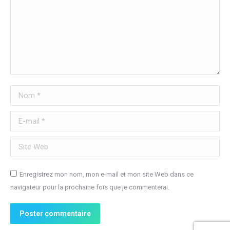
Nom *
E-mail *
Site Web
Enregistrez mon nom, mon e-mail et mon site Web dans ce
navigateur pour la prochaine fois que je commenterai.
Poster commentaire