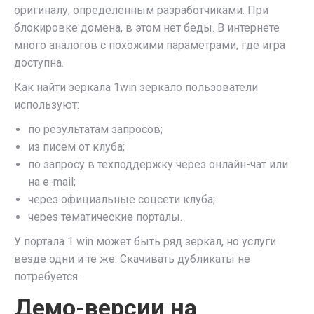
оригиналу, определенным разработчиками. При
блокировке домена, в этом нет беды. В интернете
много аналогов с похожими параметрами, где игра
доступна.
Как найти зеркала 1win зеркало пользователи
используют:
по результатам запросов;
из писем от клуба;
по запросу в техподдержку через онлайн-чат или
на e-mail;
через официальные соцсети клуба;
через тематические порталы.
У портала 1 win может быть ряд зеркал, но услуги
везде одни и те же. Скачивать дубликаты не
потребуется.
Демо-версии на