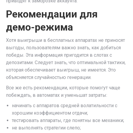
приводят к заморозке аккаунта.
Рекомендации для
демо-режима
Хотя выигрыши в бесплатных аппаратах не приносят
выгоды, пользователям важно знать, как добиться
победы. Эта информация пригодится в слотах с
депозитами. Следует знать, что оптимальной тактики,
которая обеспечивает выигрыш, не имеется. Это
объясняется случайностью генерации.
Все же есть рекомендации, которые помогут чаще
побеждать, в автоматах и уменьшат затраты:
начинать с аппаратов средней волатильности с
хорошим коэффициентом отдачи;
тестировать аппараты, где понятны все механики;
не выполнять стратегии слепо;