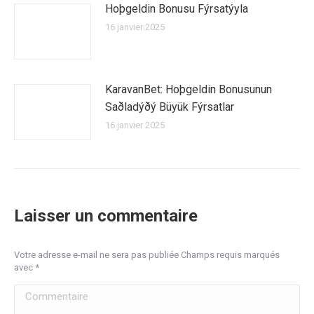
Hoþgeldin Bonusu Fýrsatýyla
16 janvier 2025
KaravanBet: Hoþgeldin Bonusunun
Saðladýðý Büyük Fýrsatlar
16 janvier 2025
Laisser un commentaire
Votre adresse e-mail ne sera pas publiée Champs requis marqués
avec
*
Commentaire