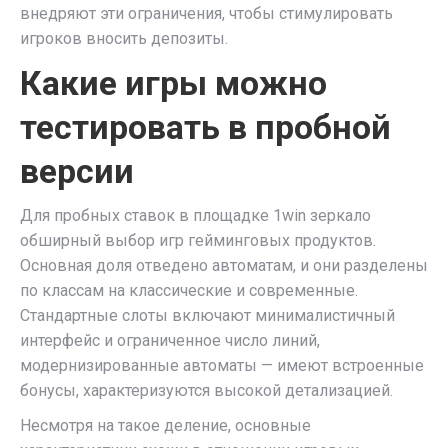
внедряют эти ограничения, чтобы стимулировать
игроков вносить депозиты.
Какие игры можно
тестировать в пробной
версии
Для пробных ставок в площадке 1win зеркало
обширный выбор игр гейминговых продуктов.
Основная доля отведено автоматам, и они разделены
по классам на классические и современные.
Стандартные слоты включают минималистичный
интерфейс и ограниченное число линий,
модернизированные автоматы — имеют встроенные
бонусы, характеризуются высокой детализацией.
Несмотря на такое деление, основные