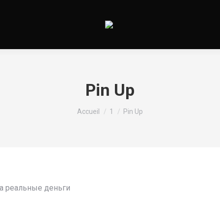
Pin Up
Vous êtes ici :
Accueil
1
Pin Up
 на реальные деньги