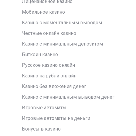
Лицензионное казино
Мобильное казино
Казино с моментальным выводом
Честные онлайн казино
Казино с минимальным депозитом
Биткоин казино
Русское казино онлайн
Казино на рубли онлайн
Казино без вложения денег
Казино с минимальным выводом денег
Игровые автоматы
Игровые автоматы на деньги
Бонусы в казино