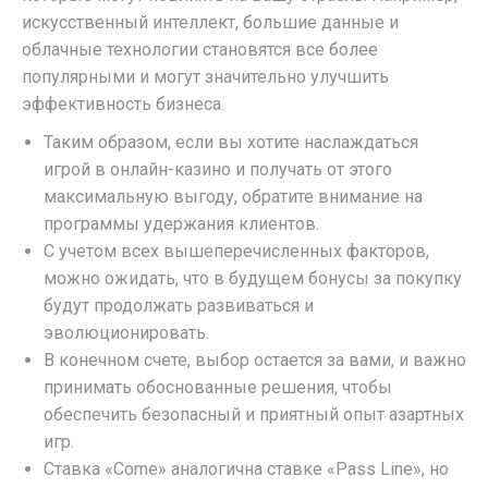
искусственный интеллект, большие данные и
облачные технологии становятся все более
популярными и могут значительно улучшить
эффективность бизнеса.
Таким образом, если вы хотите наслаждаться
игрой в онлайн-казино и получать от этого
максимальную выгоду, обратите внимание на
программы удержания клиентов.
С учетом всех вышеперечисленных факторов,
можно ожидать, что в будущем бонусы за покупку
будут продолжать развиваться и
эволюционировать.
В конечном счете, выбор остается за вами, и важно
принимать обоснованные решения, чтобы
обеспечить безопасный и приятный опыт азартных
игр.
Ставка «Come» аналогична ставке «Pass Line», но