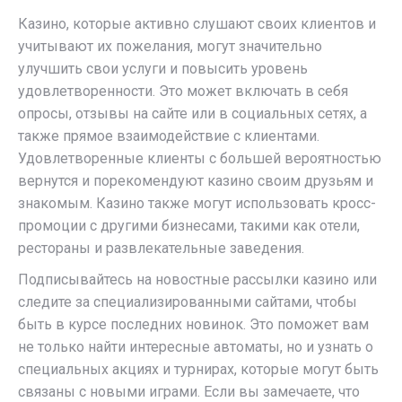
Казино, которые активно слушают своих клиентов и
учитывают их пожелания, могут значительно
улучшить свои услуги и повысить уровень
удовлетворенности. Это может включать в себя
опросы, отзывы на сайте или в социальных сетях, а
также прямое взаимодействие с клиентами.
Удовлетворенные клиенты с большей вероятностью
вернутся и порекомендуют казино своим друзьям и
знакомым. Казино также могут использовать кросс-
промоции с другими бизнесами, такими как отели,
рестораны и развлекательные заведения.
Подписывайтесь на новостные рассылки казино или
следите за специализированными сайтами, чтобы
быть в курсе последних новинок. Это поможет вам
не только найти интересные автоматы, но и узнать о
специальных акциях и турнирах, которые могут быть
связаны с новыми играми. Если вы замечаете, что