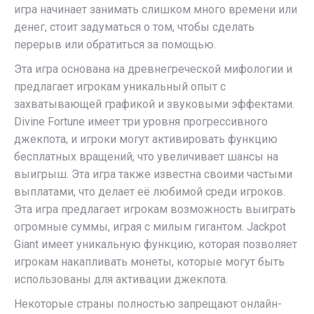
игра начинает занимать слишком много времени или
денег, стоит задуматься о том, чтобы сделать
перерыв или обратиться за помощью.
Эта игра основана на древнегреческой мифологии и
предлагает игрокам уникальный опыт с
захватывающей графикой и звуковыми эффектами.
Divine Fortune имеет три уровня прогрессивного
джекпота, и игроки могут активировать функцию
бесплатных вращений, что увеличивает шансы на
выигрыш. Эта игра также известна своими частыми
выплатами, что делает её любимой среди игроков.
Эта игра предлагает игрокам возможность выиграть
огромные суммы, играя с милым гигантом. Jackpot
Giant имеет уникальную функцию, которая позволяет
игрокам накапливать монеты, которые могут быть
использованы для активации джекпота.
Некоторые страны полностью запрещают онлайн-