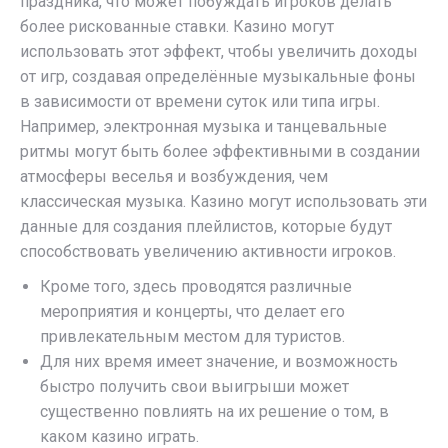
праздника, что может побуждать игроков делать
более рискованные ставки. Казино могут
использовать этот эффект, чтобы увеличить доходы
от игр, создавая определённые музыкальные фоны
в зависимости от времени суток или типа игры.
Например, электронная музыка и танцевальные
ритмы могут быть более эффективными в создании
атмосферы веселья и возбуждения, чем
классическая музыка. Казино могут использовать эти
данные для создания плейлистов, которые будут
способствовать увеличению активности игроков.
Кроме того, здесь проводятся различные
мероприятия и концерты, что делает его
привлекательным местом для туристов.
Для них время имеет значение, и возможность
быстро получить свои выигрыши может
существенно повлиять на их решение о том, в
каком казино играть.