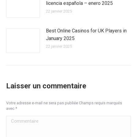
licencia española – enero 2025
22 janvier 2025
Best Online Casinos for UK Players in
January 2025
22 janvier 2025
Laisser un commentaire
Votre adresse e-mail ne sera pas publiée Champs requis marqués
avec
*
Commentaire