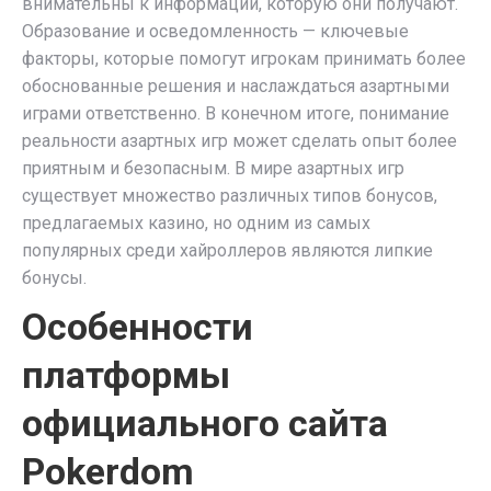
внимательны к информации, которую они получают.
Образование и осведомленность — ключевые
факторы, которые помогут игрокам принимать более
обоснованные решения и наслаждаться азартными
играми ответственно. В конечном итоге, понимание
реальности азартных игр может сделать опыт более
приятным и безопасным. В мире азартных игр
существует множество различных типов бонусов,
предлагаемых казино, но одним из самых
популярных среди хайроллеров являются липкие
бонусы.
Особенности
платформы
официального сайта
Pokerdom