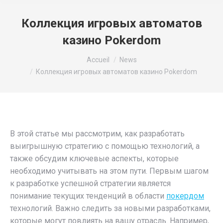
Коллекция игровых автоматов
казино Pokerdom
Vous êtes ici :
Accueil
News
Коллекция игровых автоматов казино Pokerdom
В этой статье мы рассмотрим, как разработать
выигрышную стратегию с помощью технологий, а
также обсудим ключевые аспекты, которые
необходимо учитывать на этом пути. Первым шагом
к разработке успешной стратегии является
понимание текущих тенденций в области
покердом
технологий. Важно следить за новыми разработками,
которые могут повлиять на вашу отрасль. Например,