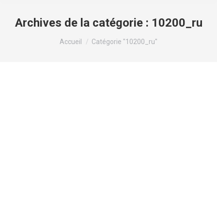
Archives de la catégorie :
10200_ru
Vous êtes ici :
Accueil
Catégorie "10200_ru"
Roulette в онлайн-
казино Вавада:
категории и
основные черты