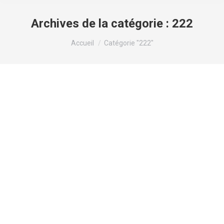
Archives de la catégorie :
222
Vous êtes ici :
Accueil
Catégorie "222"
Pin Up’ýn Sunduðu Büyük Avantajlar!
222
Par
valens
17 décembre 2024
Laisser un commentaire
Baþlangýç Armaðaný ile etkileyici bir kazanç
seferine hazýr olun! Bir týkla Pin Up ve harika
hediyelerin keyfini çýkarýn! Kazancýnýza hemen
bugün baþlayýn. Bu eþsiz fýrsat, kýsa bir zaman
diliminde geçerlidir, bu yüzden acele edin! Pin Up’in
deneyimli ekibi, size en iyi oyun deneyimini