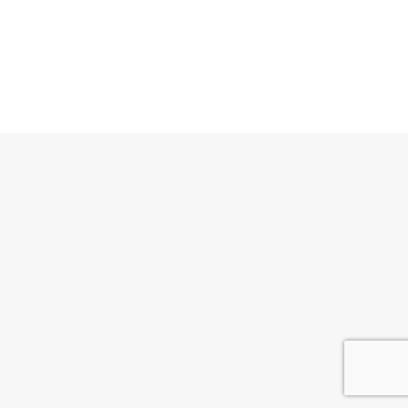
saðlamak için sabýrsýzlanýyor. Göz alýcý oyunlar,
çekici bonuslar ve gecikmesiz ödemeler sizi…