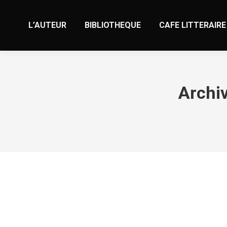
L’AUTEUR
BIBLIOTHEQUE
CAFE LITTERAIRE
Archiv
Саморазвитие: что это такое и с че
IT Образование
Par
valens
16 septembre 2024
Laisse