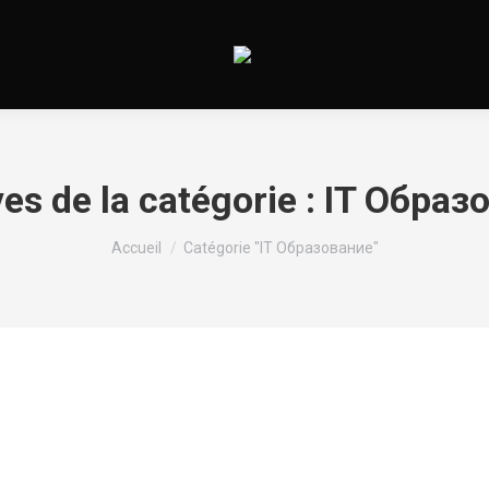
es de la catégorie :
IT Образ
Vous êtes ici :
Accueil
Catégorie "IT Образование"
го начать развиваться
r un commentaire