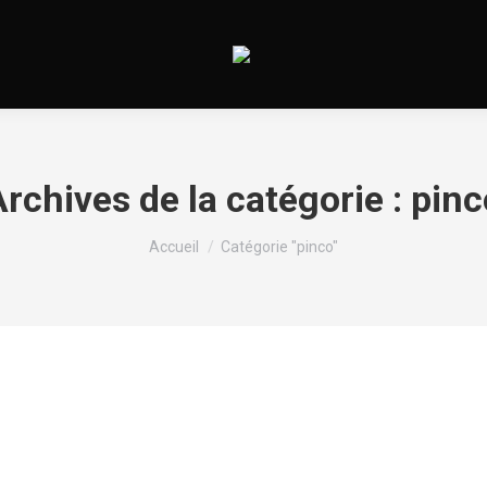
Archives de la catégorie :
pinc
Vous êtes ici :
Accueil
Catégorie "pinco"
грать и Реальные Деньги и Онлайн Казин