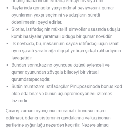
ödəniş alətlərindən istifadə etməyi tövsiyə edir.
Rəylərində qonaqlar yaxşı xidmət səviyyəsini, qumar
oyunlarının yaxşı seçimini və uduşların sürətli
ödənilməsini qeyd edirlər.
Slotlar, istifadəçinin müxtəlif simvollar əsasında uduşlu
kombinasiyalar yaratmalı olduğu bir qumar növüdür.
İlk növbədə, bu, maksimum sayda istifadəçi üçün rahat
oyun şəraiti yaratmağa diqqət yetirən şirkət rəhbərliyinin
ləyaqətidir.
Bundan sonra,kazino oyunçusu özünü əyləncəli və
qumar oyunundan zövqala biləcəyi bir virtual
qurumdatapacaqdır.
Bütün müntəzəm istifadəçilər PinUpcasinoda bonus kod
əldə edə bilər və bunun üçünpromosyonları izləmək
lazımdır.
Çıxarış zamanı oyunçunun müraciəti, bonusun mərc
edilməsi, ödəniş sisteminin qaydalarına və kazinonun
şərtlərinə uyğunluğu nəzərdən keçirilir. Nəzərə almaq