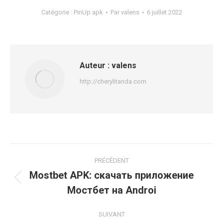
Catégorie :
PinUp apk
Par
valens
6 juillet 2022
Auteur :
valens
http://cherylitanda.com
Navigation
PRÉCÉDENT
article
Mostbet APK: скачать приложение
Article
Мостбет на Androi
précédent
:
SUIVANT