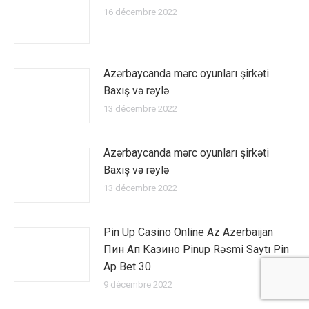
16 décembre 2022
Azərbaycanda mərc oyunları şirkəti
Baxış və rəylə
13 décembre 2022
Azərbaycanda mərc oyunları şirkəti
Baxış və rəylə
13 décembre 2022
Pin Up Casino Online Az Azerbaijan
Пин Ап Казино Pinup Rəsmi Saytı Pin
Ap Bet 30
9 décembre 2022