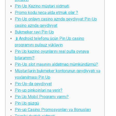
Pin-Up Kazino müştəri xidməti
Promo kodu necə əldə etmək olar ?
Pin-Up onlayn casino aznda qeydiyyat Pin-Up
casino aznda qeydiyyat
Bukmeker rəyi Pin-Up
📱Android telefonu üçün Pin Up casino
proqramını pulsuz yükləyin
Pin Up kazino oyunlarını real pulla oynaya
bilərəmmi?
Pin-Up slot maşınını aldatmaq mümkündürmü?
Müştərilərin bukmeker kontorunun qeydiyyatı və
yoxlanılması Pin Up
Pin-Up-da qeydiyyat
Pin-up pinkoinləri nə verir?
Pin Up Mobil Proqramı varmı?
Pin Up güzgü
Pin-up Casino Promosyonları və Bonusları