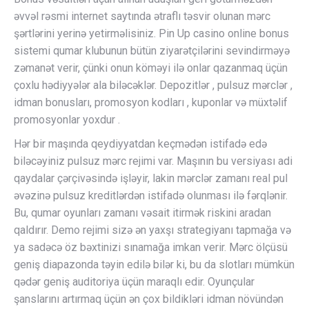
əvvəl rəsmi internet saytında ətraflı təsvir olunan mərc
şərtlərini yerinə yetirməlisiniz. Pin Up casino online bonus
sistemi qumar klubunun bütün ziyarətçilərini sevindirməyə
zəmanət verir, çünki onun köməyi ilə onlar qazanmaq üçün
çoxlu hədiyyələr ala biləcəklər. Depozitlər , pulsuz mərclər ,
idman bonusları, promosyon kodları , kuponlar və müxtəlif
promosyonlar yoxdur .
Hər bir maşında qeydiyyatdan keçmədən istifadə edə
biləcəyiniz pulsuz mərc rejimi var. Maşının bu versiyası adi
qaydalar çərçivəsində işləyir, lakin mərclər zamanı real pul
əvəzinə pulsuz kreditlərdən istifadə olunması ilə fərqlənir.
Bu, qumar oyunları zamanı vəsait itirmək riskini aradan
qaldırır. Demo rejimi sizə ən yaxşı strategiyanı tapmağa və
ya sadəcə öz bəxtinizi sınamağa imkan verir. Mərc ölçüsü
geniş diapazonda təyin edilə bilər ki, bu da slotları mümkün
qədər geniş auditoriya üçün maraqlı edir. Oyunçular
şanslarını artırmaq üçün ən çox bildikləri idman növündən