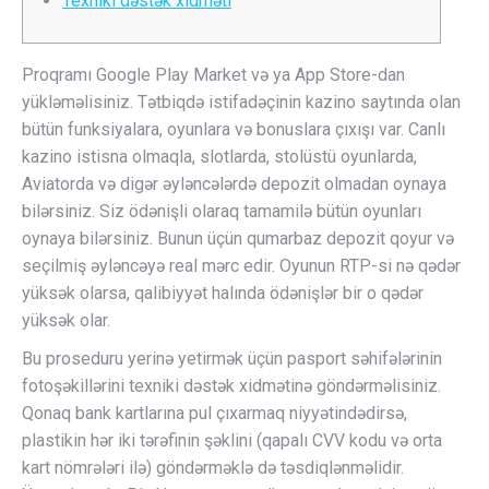
Texniki dəstək xidməti
Proqramı Google Play Market və ya App Store-dan
yükləməlisiniz. Tətbiqdə istifadəçinin kazino saytında olan
bütün funksiyalara, oyunlara və bonuslara çıxışı var. Canlı
kazino istisna olmaqla, slotlarda, stolüstü oyunlarda,
Aviatorda və digər əyləncələrdə depozit olmadan oynaya
bilərsiniz. Siz ödənişli olaraq tamamilə bütün oyunları
oynaya bilərsiniz. Bunun üçün qumarbaz depozit qoyur və
seçilmiş əyləncəyə real mərc edir. Oyunun RTP-si nə qədər
yüksək olarsa, qalibiyyət halında ödənişlər bir o qədər
yüksək olar.
Bu proseduru yerinə yetirmək üçün pasport səhifələrinin
fotoşəkillərini texniki dəstək xidmətinə göndərməlisiniz.
Qonaq bank kartlarına pul çıxarmaq niyyətindədirsə,
plastikin hər iki tərəfinin şəklini (qapalı CVV kodu və orta
kart nömrələri ilə) göndərməklə də təsdiqlənməlidir.