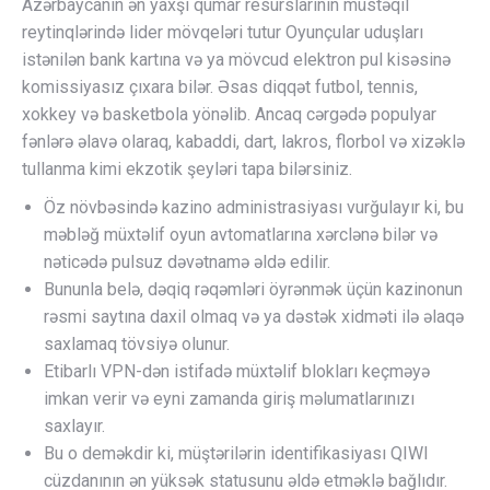
Azərbaycanın ən yaxşı qumar resurslarının müstəqil
reytinqlərində lider mövqeləri tutur Oyunçular uduşları
istənilən bank kartına və ya mövcud elektron pul kisəsinə
komissiyasız çıxara bilər. Əsas diqqət futbol, ​​tennis,
xokkey və basketbola yönəlib. Ancaq cərgədə populyar
fənlərə əlavə olaraq, kabaddi, dart, lakros, florbol və xizəklə
tullanma kimi ekzotik şeyləri tapa bilərsiniz.
Öz növbəsində kazino administrasiyası vurğulayır ki, bu
məbləğ müxtəlif oyun avtomatlarına xərclənə bilər və
nəticədə pulsuz dəvətnamə əldə edilir.
Bununla belə, dəqiq rəqəmləri öyrənmək üçün kazinonun
rəsmi saytına daxil olmaq və ya dəstək xidməti ilə əlaqə
saxlamaq tövsiyə olunur.
Etibarlı VPN-dən istifadə müxtəlif blokları keçməyə
imkan verir və eyni zamanda giriş məlumatlarınızı
saxlayır.
Bu o deməkdir ki, müştərilərin identifikasiyası QIWI
cüzdanının ən yüksək statusunu əldə etməklə bağlıdır.