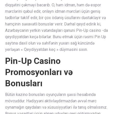
diqqətini çəkməyi bacarıb. O, həm idman, həm də espor
mərclərini qəbul edir, onlayn idman mərcləri üçün geniş
tədbirlər təklif edir, bir çox ödəniş üsullarını dəstəkləyir və
həmçinin səxavətli bonuslar verir. Dərhal qeyd edirik ki,
Azərbaycanın yetkin vətəndaşları qanuni Pin-Up casino -da
qeydiyyatdan keçə bilərlər. Bunu etmək üçün rəsmi Pin Up
saytına daxil olun və səhifənin yuxarı sağ küncündə
yerləşən « Qeydiyyatdan keç » düyməsini sıxın.
Pin-Up Casino
Promosyonları və
Bonusları
Bütün kazino bonusları oyunçuların şəxsi hesabında
mövcuddur. Hədiyyəni aktivləşdirməzdən əvvəl mərc
oynamağın qaydaları və xüsusiyyətləri ilə tanış olmalısınız.
Bonus vəsaitləri üçün alınan uduşları geri götürməzdən