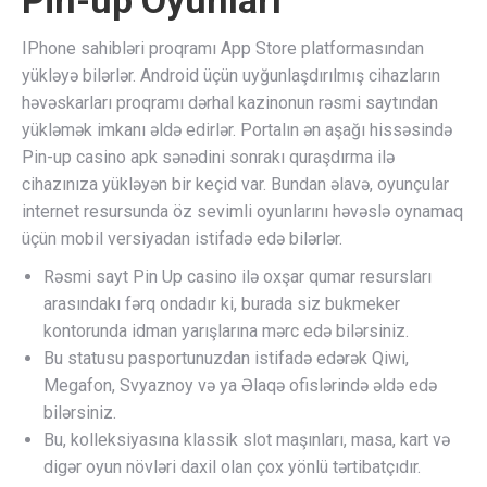
Pin-up Oyunları
IPhone sahibləri proqramı App Store platformasından
yükləyə bilərlər. Android üçün uyğunlaşdırılmış cihazların
həvəskarları proqramı dərhal kazinonun rəsmi saytından
yükləmək imkanı əldə edirlər. Portalın ən aşağı hissəsində
Pin-up casino apk sənədini sonrakı quraşdırma ilə
cihazınıza yükləyən bir keçid var. Bundan əlavə, oyunçular
internet resursunda öz sevimli oyunlarını həvəslə oynamaq
üçün mobil versiyadan istifadə edə bilərlər.
Rəsmi sayt Pin Up casino ilə oxşar qumar resursları
arasındakı fərq ondadır ki, burada siz bukmeker
kontorunda idman yarışlarına mərc edə bilərsiniz.
Bu statusu pasportunuzdan istifadə edərək Qiwi,
Megafon, Svyaznoy və ya Əlaqə ofislərində əldə edə
bilərsiniz.
Bu, kolleksiyasına klassik slot maşınları, masa, kart və
digər oyun növləri daxil olan çox yönlü tərtibatçıdır.