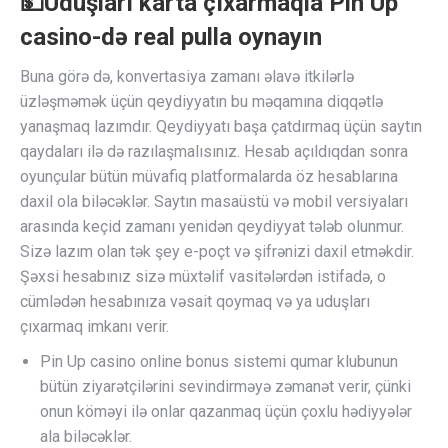
💵Uduşları karta çıxarmaqla Pin Up
casino-də real pulla oynayın
Buna görə də, konvertasiya zamanı əlavə itkilərlə
üzləşməmək üçün qeydiyyatın bu məqamına diqqətlə
yanaşmaq lazımdır. Qeydiyyatı başa çatdırmaq üçün saytın
qaydaları ilə də razılaşmalısınız. Hesab açıldıqdan sonra
oyunçular bütün müvafiq platformalarda öz hesablarına
daxil ola biləcəklər. Saytın masaüstü və mobil versiyaları
arasında keçid zamanı yenidən qeydiyyat tələb olunmur.
Sizə lazım olan tək şey e-poçt və şifrənizi daxil etməkdir.
Şəxsi hesabınız sizə müxtəlif vasitələrdən istifadə, o
cümlədən hesabınıza vəsait qoymaq və ya uduşları
çıxarmaq imkanı verir.
Pin Up casino online bonus sistemi qumar klubunun
bütün ziyarətçilərini sevindirməyə zəmanət verir, çünki
onun köməyi ilə onlar qazanmaq üçün çoxlu hədiyyələr
ala biləcəklər.