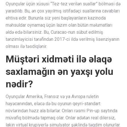
Oyunçular üçün xüsusi “Tez-tez verilən suallar” bölməsi də
yaradılıb. Bu, ən çox yayılmış istifadəçi suallarına cavabları
ehtiva edir. Bununla siz yeni başlayanların kazinoda
məhsuldar oynamaq üçün lazım olan bütün məlumatları
əldə edə bilərsiniz. Bu, Curacao-nun sübut edilmiş
tənzimləyicisi tərəfindən 2017-ci ildə verilmiş lisenziyanın
olması ilə təsdiqlənir.
Müştəri xidməti ilə əlaqə
saxlamağın ən yaxşı yolu
nədir?
Oyunçular Amerika, Fransız və ya Avropa ruletin
həyəcanından, eləcə də bu oyunun qeyri-standart
növlərindən həzz ala bilərlər. Onları rəsmi Pin-up saytında
müvafiq bölmədə tapmaq olar. Onlar adətən real dilersiz,
lakin virtual krupiyerlə simulyator şəklində təqdim olunurlar.