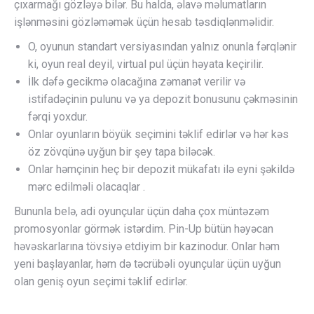
çıxarmağı gözləyə bilər. Bu halda, əlavə məlumatların
işlənməsini gözləməmək üçün hesab təsdiqlənməlidir.
O, oyunun standart versiyasından yalnız onunla fərqlənir
ki, oyun real deyil, virtual pul üçün həyata keçirilir.
İlk dəfə gecikmə olacağına zəmanət verilir və
istifadəçinin pulunu və ya depozit bonusunu çəkməsinin
fərqi yoxdur.
Onlar oyunların böyük seçimini təklif edirlər və hər kəs
öz zövqünə uyğun bir şey tapa biləcək.
Onlar həmçinin heç bir depozit mükafatı ilə eyni şəkildə
mərc edilməli olacaqlar .
Bununla belə, adi oyunçular üçün daha çox müntəzəm
promosyonlar görmək istərdim. Pin-Up bütün həyəcan
həvəskarlarına tövsiyə etdiyim bir kazinodur. Onlar həm
yeni başlayanlar, həm də təcrübəli oyunçular üçün uyğun
olan geniş oyun seçimi təklif edirlər.