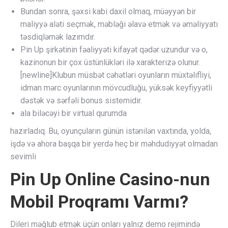
Bundan sonra, şəxsi kabi daxil olmaq, müəyyən bir
maliyyə aləti seçmək, məbləği əlavə etmək və əməliyyatı
təsdiqləmək lazımdır.
Pin Up şirkətinin fəaliyyəti kifayət qədər uzundur və o,
kazinonun bir çox üstünlükləri ilə xarakterizə olunur.
[newline]Klubun müsbət cəhətləri oyunların müxtəlifliyi,
idman mərc oyunlarının mövcudluğu, yüksək keyfiyyətli
dəstək və sərfəli bonus sistemidir.
ala biləcəyi bir virtual qurumda
hazırladıq. Bu, oyunçuların günün istənilən vaxtında, yolda,
işdə və ahora başqa bir yerdə heç bir məhdudiyyət olmadan
sevimli
Pin Up Online Casino-nun
Mobil Proqramı Varmı?
Dileri məğlub etmək üçün onları yalnız demo rejimində