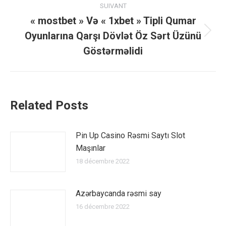
:
SUIVANT
« mostbet » Və « 1xbet » Tipli Qumar
Oyunlarına Qarşı Dövlət Öz Sərt Üzünü
Article
suivant
Göstərməlidi
:
Related Posts
Pin Up Casino Rəsmi Saytı Slot
Maşınlar
18 décembre 2022
Azərbaycanda rəsmi say
16 décembre 2022