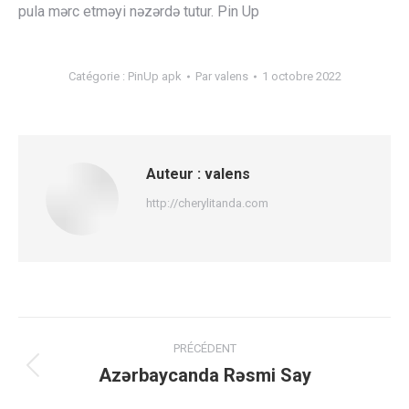
pula mərc etməyi nəzərdə tutur. Pin Up
Catégorie :
PinUp apk
Par
valens
1 octobre 2022
Auteur :
valens
http://cherylitanda.com
Navigation
PRÉCÉDENT
article
Azərbaycanda Rəsmi Say
Article
précédent