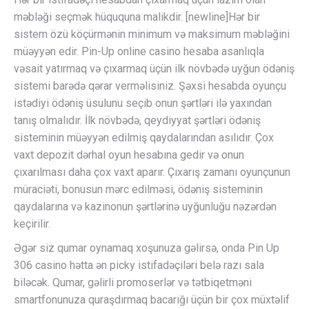
məbləği seçmək hüququna malikdir. [newline]Hər bir
sistem özü köçürmənin minimum və maksimum məbləğini
müəyyən edir. Pin-Up online casino hesaba asanlıqla
vəsait yatırmaq və çıxarmaq üçün ilk növbədə uyğun ödəniş
sistemi barədə qərar verməlisiniz. Şəxsi hesabda oyunçu
istədiyi ödəniş üsulunu seçib onun şərtləri ilə yaxından
tanış olmalıdır. İlk növbədə, qeydiyyat şərtləri ödəniş
sisteminin müəyyən edilmiş qaydalarından asılıdır. Çox
vaxt depozit dərhal oyun hesabına gedir və onun
çıxarılması daha çox vaxt aparır. Çıxarış zamanı oyunçunun
müraciəti, bonusun mərc edilməsi, ödəniş sisteminin
qaydalarına və kazinonun şərtlərinə uyğunluğu nəzərdən
keçirilir.
Əgər siz qumar oynamaq xoşunuza gəlirsə, onda Pin Up
306 casino hətta ən picky istifadəçiləri belə razı sala
biləcək. Qumar, gəlirli promoserlər və tətbiqetməni
smartfonunuza quraşdırmaq bacarığı üçün bir çox müxtəlif