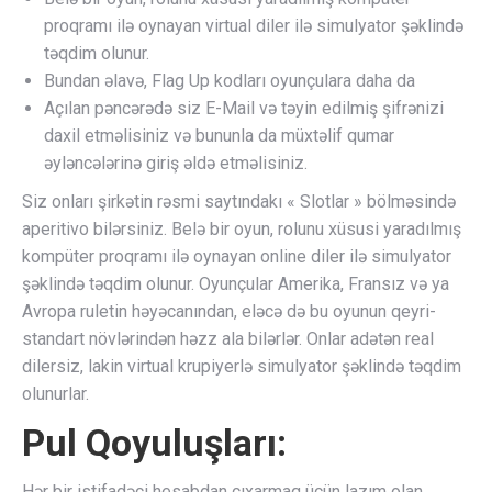
proqramı ilə oynayan virtual diler ilə simulyator şəklində
təqdim olunur.
Bundan əlavə, Flag Up kodları oyunçulara daha da
Açılan pəncərədə siz E-Mail və təyin edilmiş şifrənizi
daxil etməlisiniz və bununla da müxtəlif qumar
əyləncələrinə giriş əldə etməlisiniz.
Siz onları şirkətin rəsmi saytındakı « Slotlar » bölməsində
aperitivo bilərsiniz. Belə bir oyun, rolunu xüsusi yaradılmış
kompüter proqramı ilə oynayan online diler ilə simulyator
şəklində təqdim olunur. Oyunçular Amerika, Fransız və ya
Avropa ruletin həyəcanından, eləcə də bu oyunun qeyri-
standart növlərindən həzz ala bilərlər. Onlar adətən real
dilersiz, lakin virtual krupiyerlə simulyator şəklində təqdim
olunurlar.
Pul Qoyuluşları:
Hər bir istifadəçi hesabdan çıxarmaq üçün lazım olan