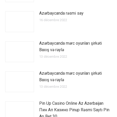
Azərbaycanda rəsmi say
16 décembre 2022
Azərbaycanda mərc oyunları şirkəti
Baxış və rəylə
13 décembre 2022
Azərbaycanda mərc oyunları şirkəti
Baxış və rəylə
13 décembre 2022
Pin Up Casino Online Az Azerbaijan
Пин Ап Казино Pinup Rəsmi Saytı Pin
Ap Bet 30