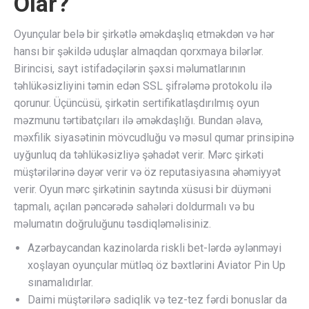
Olar?
Oyunçular belə bir şirkətlə əməkdaşlıq etməkdən və hər
hansı bir şəkildə uduşlar almaqdan qorxmaya bilərlər.
Birincisi, sayt istifadəçilərin şəxsi məlumatlarının
təhlükəsizliyini təmin edən SSL şifrələmə protokolu ilə
qorunur. Üçüncüsü, şirkətin sertifikatlaşdırılmış oyun
məzmunu tərtibatçıları ilə əməkdaşlığı. Bundan əlavə,
məxfilik siyasətinin mövcudluğu və məsul qumar prinsipinə
uyğunluq da təhlükəsizliyə şəhadət verir. Mərc şirkəti
müştərilərinə dəyər verir və öz reputasiyasına əhəmiyyət
verir. Oyun mərc şirkətinin saytında xüsusi bir düyməni
tapmalı, açılan pəncərədə sahələri doldurmalı və bu
məlumatın doğruluğunu təsdiqləməlisiniz.
Azərbaycandan kazinolarda riskli bet-lərdə əylənməyi
xoşlayan oyunçular mütləq öz bəxtlərini Aviator Pin Up
sınamalıdırlar.
Daimi müştərilərə sadiqlik və tez-tez fərdi bonuslar da