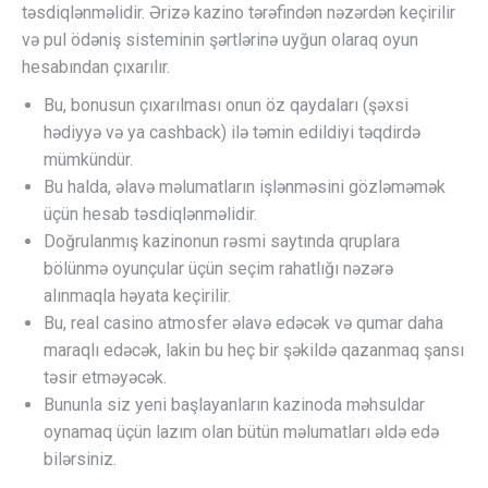
təsdiqlənməlidir. Ərizə kazino tərəfindən nəzərdən keçirilir
və pul ödəniş sisteminin şərtlərinə uyğun olaraq oyun
hesabından çıxarılır.
Bu, bonusun çıxarılması onun öz qaydaları (şəxsi
hədiyyə və ya cashback) ilə təmin edildiyi təqdirdə
mümkündür.
Bu halda, əlavə məlumatların işlənməsini gözləməmək
üçün hesab təsdiqlənməlidir.
Doğrulanmış kazinonun rəsmi saytında qruplara
bölünmə oyunçular üçün seçim rahatlığı nəzərə
alınmaqla həyata keçirilir.
Bu, real casino atmosfer əlavə edəcək və qumar daha
maraqlı edəcək, lakin bu heç bir şəkildə qazanmaq şansı
təsir etməyəcək.
Bununla siz yeni başlayanların kazinoda məhsuldar
oynamaq üçün lazım olan bütün məlumatları əldə edə
bilərsiniz.