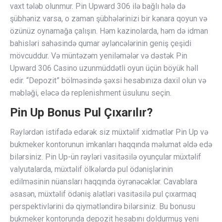
vaxt tələb olunmur. Pin Upward 306 ilə bağlı hələ də
şübhəniz varsa, o zaman şübhələrinizi bir kənara qoyun və
özünüz oynamağa çalışın. Həm kazinolarda, həm də idman
bahisləri sahəsində qumar əyləncələrinin geniş çeşidi
mövcuddur. Və müntəzəm yeniləmələr və dəstək Pin
Upward 306 Casino uzunmüddətli oyun üçün böyük həll
edir. “Depozit” bölməsində şəxsi hesabınıza daxil olun və
məbləği, eləcə də replenishment üsulunu seçin.
Pin Up Bonus Pul Çıxarılır?
Rəylərdən istifadə edərək siz müxtəlif xidmətlər Pin Up və
bukmeker kontorunun imkanları haqqında məlumat əldə edə
bilərsiniz. Pin Up-ün rəyləri vasitəsilə oyunçular müxtəlif
valyutalarda, müxtəlif ölkələrdə pul ödənişlərinin
edilməsinin nüansları haqqında öyrənəcəklər. Cavablara
əsasən, müxtəlif ödəniş alətləri vasitəsilə pul çıxarmaq
perspektivlərini də qiymətləndirə bilərsiniz. Bu bonusu
bukmeker kontorunda depozit hesabını doldurmuş yeni