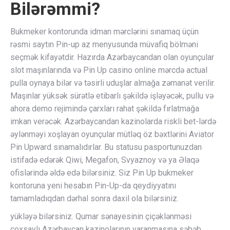
Bilərəmmi?
Bukmeker kontorunda idman mərclərini sınamaq üçün
rəsmi saytın Pin-up az menyusunda müvafiq bölməni
seçmək kifayətdir. Hazırda Azərbaycandan olan oyunçular
slot maşınlarında və Pin Up casino online mərcdə actual
pulla oynaya bilər və təsirli uduşlar almağa zəmanət verilir.
Maşınlar yüksək sürətlə etibarlı şəkildə işləyəcək, pullu və
ahora demo rejimində çarxları rahat şəkildə fırlatmağa
imkan verəcək. Azərbaycandan kazinolarda riskli bet-lərdə
əylənməyi xoşlayan oyunçular mütləq öz bəxtlərini Aviator
Pin Upward sınamalıdırlar. Bu statusu pasportunuzdan
istifadə edərək Qiwi, Megafon, Svyaznoy və ya Əlaqə
ofislərində əldə edə bilərsiniz. Siz Pin Up bukmeker
kontoruna yeni hesabın Pin-Up-da qeydiyyatını
tamamladıqdan dərhal sonra daxil ola bilərsiniz.
yükləyə bilərsiniz. Qumar sənayesinin çiçəklənməsi
çoxsaylı Azərbaycan kazinolarının yaranmasına səbəb