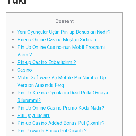
Yukl
Content
Yeni Oyunçular Üçün Pin-up Bonusları Nədir?
Pin-up Online Casino Müştəri Xidməti
Pin Up Online Casino-nun Mobil Proqramı
Varmı?
Pin-up Casino Etibarlıdırmı?
Casino:
Mobil Software Və Mobile Pin Number Up
Version Arasında Fərq
Pin Up Kazino Oyunlarını Real Pulla Oynaya
Bilərəmmi?
Pin Up Online Casino Promo Kodu Nədir?
Pul Qoyuluşları:
Pin-up Casino Added Bonus Pul Çıxarılır?
Pin Upwards Bonus Pul Çıxarılır?