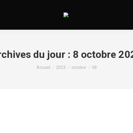
chives du jour :
8 octobre 20
Vous êtes ici :
Accueil
2023
octobre
08
er now