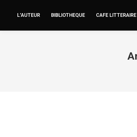
L’AUTEUR
BIBLIOTHEQUE
CAFE LITTERAIRE
Ar
Find your perfect gay bear chat partn
Non classé
Par
valens
8 octobre 2023