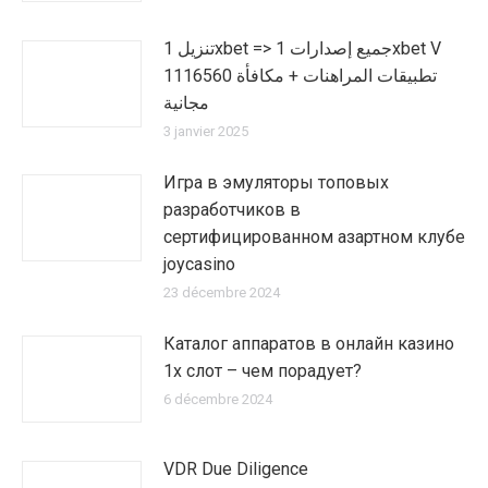
تنزيل 1xbet => جميع إصدارات 1xbet V
1116560 تطبيقات المراهنات + مكافأة
مجانية
3 janvier 2025
Игра в эмуляторы топовых
разработчиков в
сертифицированном азартном клубе
joycasino
23 décembre 2024
Каталог аппаратов в онлайн казино
1х слот – чем порадует?
6 décembre 2024
VDR Due Diligence