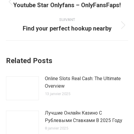
article
Youtube Star Onlyfans – OnlyFansFaps!
Article
précédent
:
SUIVANT
Find your perfect hookup nearby
Article
suivant
:
Related Posts
Online Slots Real Cash: The Ultimate
Overview
13 janvier 2025
Лучшие Онлайн Казино С
Рублевыми Ставками В 2025 Году
8 janvier 2025