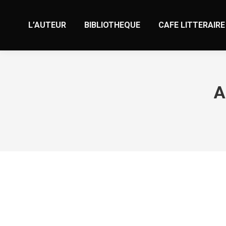
L’AUTEUR
BIBLIOTHEQUE
CAFE LITTERAIRE
A
Find love with a latina: date a latina gir
Non classé
Par
valens
2 janvier 2024