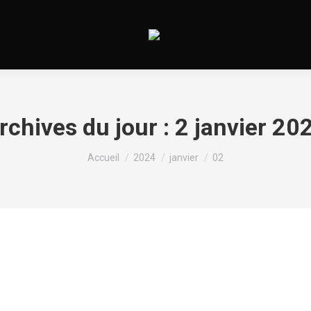
rchives du jour :
2 janvier 20
Vous êtes ici :
Accueil
2024
janvier
02
l