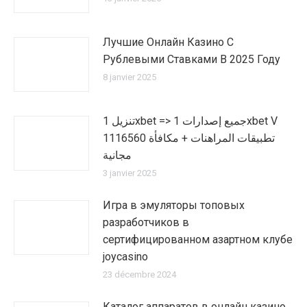
Лучшие Онлайн Казино С
Рублевыми Ставками В 2025 Году
8 janvier 2025
تنزيل 1xbet => جميع إصدارات 1xbet V
1116560 تطبيقات المراهنات + مكافأة
مجانية
3 janvier 2025
Игра в эмуляторы топовых
разработчиков в
сертифицированном азартном клубе
joycasino
23 décembre 2024
Каталог аппаратов в онлайн казино