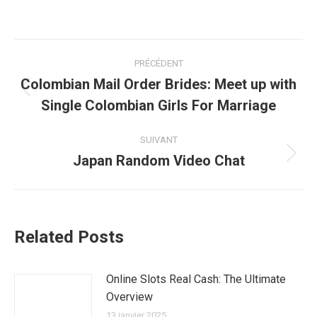
Navigation
PRÉCÉDENT
article
Colombian Mail Order Brides: Meet up with
Article
Single Colombian Girls For Marriage
précédent
:
SUIVANT
Japan Random Video Chat
Article
suivant
:
Related Posts
Online Slots Real Cash: The Ultimate
Overview
13 janvier 2025