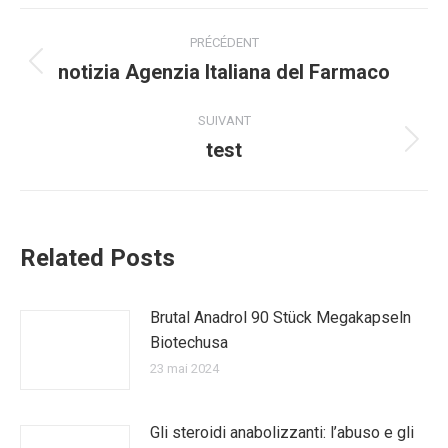
Navigation
PRÉCÉDENT
article
notizia Agenzia Italiana del Farmaco
Article
précédent
:
SUIVANT
test
Article
suivant
:
Related Posts
Brutal Anadrol 90 Stück Megakapseln
Biotechusa
23 mai 2024
Gli steroidi anabolizzanti: l’abuso e gli