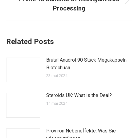
Article
Processing
suivant
:
Related Posts
Brutal Anadrol 90 Stück Megakapseln
Biotechusa
23 mai 2024
Steroids UK: What is the Deal?
14 mai 2024
Proviron Nebeneffekte: Was Sie