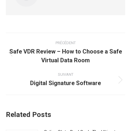
Navigation
PRÉCÉDENT
article
Safe VDR Review – How to Choose a Safe
Article
Virtual Data Room
précédent
:
SUIVANT
Digital Signature Software
Article
suivant
:
Related Posts