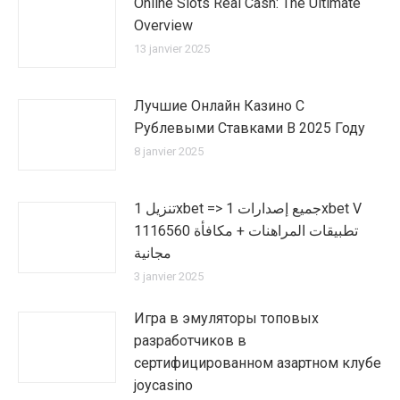
Online Slots Real Cash: The Ultimate
Overview
13 janvier 2025
Лучшие Онлайн Казино С
Рублевыми Ставками В 2025 Году
8 janvier 2025
تنزيل 1xbet => جميع إصدارات 1xbet V
1116560 تطبيقات المراهنات + مكافأة
مجانية
3 janvier 2025
Игра в эмуляторы топовых
разработчиков в
сертифицированном азартном клубе
joycasino