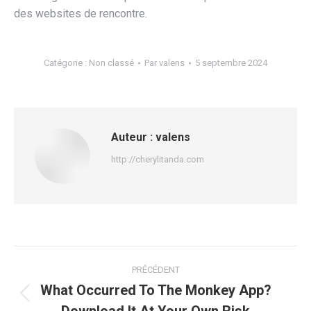
des websites de rencontre.
Catégorie :
Non classé
Par
valens
5 septembre 2024
Auteur :
valens
http://cherylitanda.com
Navigation
PRÉCÉDENT
article
What Occurred To The Monkey App?
Article