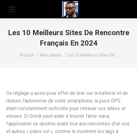
Les 10 Meilleurs Sites De Rencontre
Français En 2024
Vous êtes ici :
Accueil
Non classé
Les 10 Meilleurs Sites De…
Ce réglage a aussi pour effet de tirer sur la batterie et de
réduire l’autonomie de votre smartphone, la puce GPS
étant constamment sollicitée pour retracer vos allées et
venues. Si Grindr peut aider à trouver l’âme sœur,
l’application se destine avant tout aux rencontres d’un soir
et autres « plans cul », comme le montrent les tags à