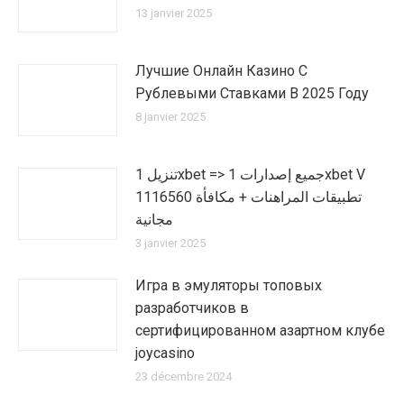
13 janvier 2025
Лучшие Онлайн Казино С
Рублевыми Ставками В 2025 Году
8 janvier 2025
تنزيل 1xbet => جميع إصدارات 1xbet V
1116560 تطبيقات المراهنات + مكافأة
مجانية
3 janvier 2025
Игра в эмуляторы топовых
разработчиков в
сертифицированном азартном клубе
joycasino
23 décembre 2024