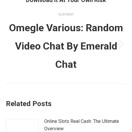
Download It At Your Own Risk
précédent
:
SUIVANT
Omegle Various: Random
Video Chat By Emerald
Article
suivant
Chat
:
Related Posts
Online Slots Real Cash: The Ultimate
Overview