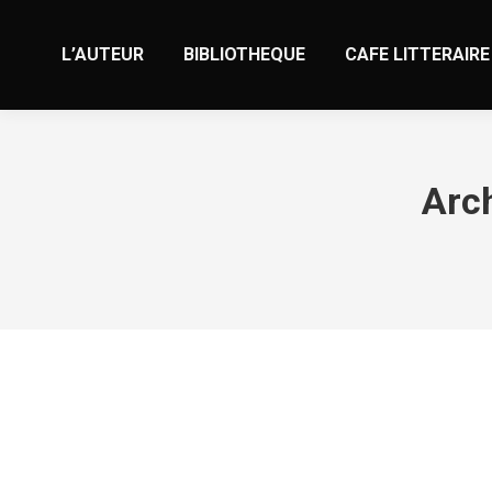
L’AUTEUR
BIBLIOTHEQUE
CAFE LITTERAIRE
Arch
Официальный сайт казино Cat с ли
News
Par
valens
11 septembre 2024
Laisser un comme