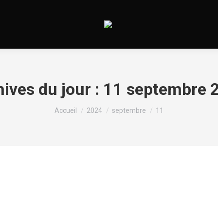
ives du jour :
11 septembre 
Vous êtes ici :
Accueil
2024
septembre
11
цензией – Официальный сайт казино
ntaire