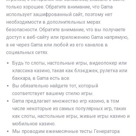
только хорошее. Обратите внимание, что Gama
использует зашифрованный сайт, поэтому нет
необходимости в дополнительных мерах
безопасности. Обратите внимание, что вы получаете
доступ к веб-сайту или приложению Gama напрямую,
а не через Gama или любой из его каналов в
социальных сетях.
Будь то слоты, настольные игры, видеопокер или
классика казино, такая как блэкджек, рулетка или
баккара, в Gama есть все.
Вы обязательно найдете тот, который
соответствует вашему стилю игры.
Gama предлагает множество игр казино, в том
числе некоторые из самых популярных игр, таких
как слоты, настольные игры, живые игры казино и
мобильное казино.
Мы проводим ежемесячные тесты Генератора