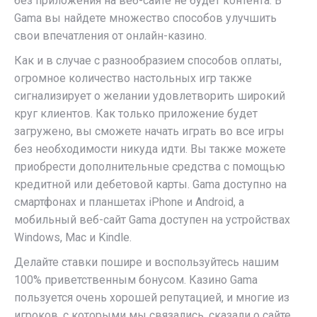
без приложения на веб-сайте не будет контента. В
Gama вы найдете множество способов улучшить
свои впечатления от онлайн-казино.
Как и в случае с разнообразием способов оплаты,
огромное количество настольных игр также
сигнализирует о желании удовлетворить широкий
круг клиентов. Как только приложение будет
загружено, вы сможете начать играть во все игры
без необходимости никуда идти. Вы также можете
приобрести дополнительные средства с помощью
кредитной или дебетовой карты. Gama доступно на
смартфонах и планшетах iPhone и Android, а
мобильный веб-сайт Gama доступен на устройствах
Windows, Mac и Kindle.
Делайте ставки пошире и воспользуйтесь нашим
100% приветственным бонусом. Казино Gama
пользуется очень хорошей репутацией, и многие из
игроков, с которыми мы связались, сказали о сайте