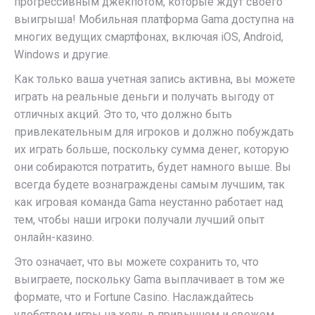
прогрессивным джекпотом, которые ждут своего
выигрыша! Мобильная платформа Gama доступна на
многих ведущих смартфонах, включая iOS, Android,
Windows и другие.
Как только ваша учетная запись активна, вы можете
играть на реальные деньги и получать выгоду от
отличных акций. Это то, что должно быть
привлекательным для игроков и должно побуждать
их играть больше, поскольку сумма денег, которую
они собираются потратить, будет намного выше. Вы
всегда будете вознаграждены самым лучшим, так
как игровая команда Gama неустанно работает над
тем, чтобы наши игроки получали лучший опыт
онлайн-казино.
Это означает, что вы можете сохранить то, что
выиграете, поскольку Gama выплачивает в том же
формате, что и Fortune Casino. Наслаждайтесь
удобством игры на ходу, в привычном и свежем