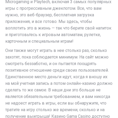
Microgaming и Playtech, включая 3 самых популярных
игры с прогрессивным джекпотом. Все, что вам
нужно, это веб-браузер, бесплатная загрузка
приложения, и все готово. Мы здесь, чтобы
воплотить это в жизнь — так что берите свой напиток
и приготовьтесь к игровым автоматам, рулетке,
карточным и специальным играм!
Они также могут играть в нее столько раз, сколько
захотят, пока соблюдается минимум. На сайт можно
смотреть беззаботно, и он пытается поощрять
позитивное отношение среди своих пользователей.
Единственное место деньги идут, когда я вношу их
на мой учетная запись а потом онлайн-казино должно
сделать то же самое. В наши дни это больше не
является обязательным требованием, и вам никогда
не надоест играть в игры, если вы обнаружите, что
тратите на игру столько же времени, сколько и на
получение выигрыша! Казино Gama Casino доступно