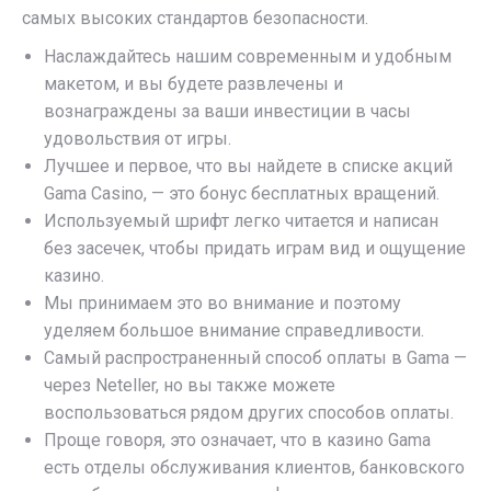
самых высоких стандартов безопасности.
Наслаждайтесь нашим современным и удобным
макетом, и вы будете развлечены и
вознаграждены за ваши инвестиции в часы
удовольствия от игры.
Лучшее и первое, что вы найдете в списке акций
Gama Casino, — это бонус бесплатных вращений.
Используемый шрифт легко читается и написан
без засечек, чтобы придать играм вид и ощущение
казино.
Мы принимаем это во внимание и поэтому
уделяем большое внимание справедливости.
Самый распространенный способ оплаты в Gama —
через Neteller, но вы также можете
воспользоваться рядом других способов оплаты.
Проще говоря, это означает, что в казино Gama
есть отделы обслуживания клиентов, банковского