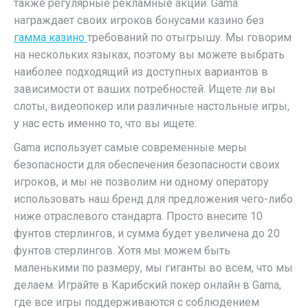
также регулярные рекламные акции. Gama
награждает своих игроков бонусами казино без
гамма казино
требований по отыгрышу. Мы говорим
на нескольких языках, поэтому вы можете выбрать
наиболее подходящий из доступных вариантов в
зависимости от ваших потребностей. Ищете ли вы
слоты, видеопокер или различные настольные игры,
у нас есть именно то, что вы ищете.
Gama использует самые современные меры
безопасности для обеспечения безопасности своих
игроков, и мы не позволим ни одному оператору
использовать наш бренд для предложения чего-либо
ниже отраслевого стандарта. Просто внесите 10
фунтов стерлингов, и сумма будет увеличена до 20
фунтов стерлингов. Хотя мы можем быть
маленькими по размеру, мы гиганты во всем, что мы
делаем. Играйте в Карибский покер онлайн в Gama,
где все игры поддерживаются с соблюдением