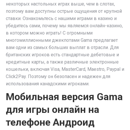
некоторых настольных играх выше, чем в слотах,
поэтому вам доступны острые ощущения от крупной
ставки. Ознакомьтесь с нашими играми в казино и
убедитесь сами, почему мы являемся онлайн-казино,
в котором можно играть! С огромными
многомиллионными джекпотами Gama предлагает
вам одни из самых больших выплат в отрасли. Для
британских игроков есть стандартные дебетовые и
кредитные карты, а также различные электронные
кошельки, включая Visa, MasterCard, Maestro, Paypal и
Click2Pay. Поэтому он безопасен и надежен для
использования канадскими игроками.
Мобильная версия Gama
для игры онлайн на
телефоне Андроид