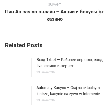
:
SUIVANT
Пин Ап casino онлайн – Акции и бонусы от
Article
казино
suivant
:
Related Posts
Вход 1xbet — Рабочее зеркало, вход,
live казино интернет
23 janvier 2025
Automaty Kasyno – Graj na aktualnym
lustrze, kasynie na żywo w Internecie
23 janvier 2025