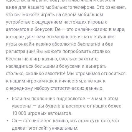
виде для вашего мобильного телефона. Это означает,
что вы можете играть на своем мобильном
устройстве с ощущением настоящих игровых
автоматов и бонусов. De — это онлайн-казино в мире,
которое дает вам возможность играть в лучшие
игры онлайн-казино абсолютно бесплатно и без
регистрации! Вы можете попробовать столько
бесплатных игр казино, сколько захотите,
насладиться большими бонусами и выиграть
столько, сколько захотите! Мы стремимся относиться
к нашим игрокам как к личностям, а не как к
очередному набору статистических данных.
Если вы поклонник видеослотов — а мы в этом
уверены — вы будете в восторге от наших более
10 000 игровых автоматов.
Ca — это нишевое казино, и в этом суть того, что
делает этот сайт уникальным.