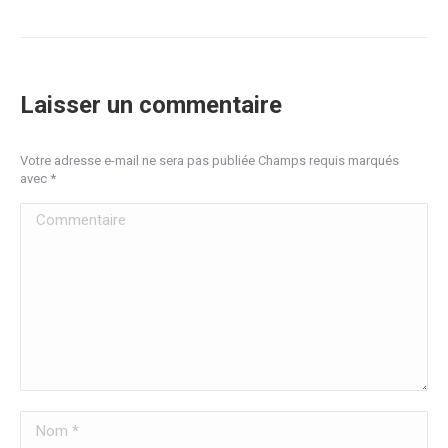
Laisser un commentaire
Votre adresse e-mail ne sera pas publiée Champs requis marqués
avec
*
Commentaire
Nom *