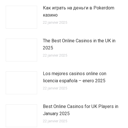
Как играть на деньги в Pokerdom
казино
22 janvier 2025
The Best Online Casinos in the UK in
2025
22 janvier 2025
Los mejores casinos online con
licencia española – enero 2025
22 janvier 2025
Best Online Casinos for UK Players in
January 2025
22 janvier 2025