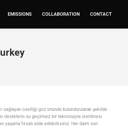
EMISSIONS
COLLABORATION
CONTACT
Turkey
nızı sağlayan özelliği göz önünde bulundurularak şekilde
ları destelerin su geçirmez bir teknolojiyle üretilmesi
anı yaşama fırsatı elde edebilirsiniz. Her daim son