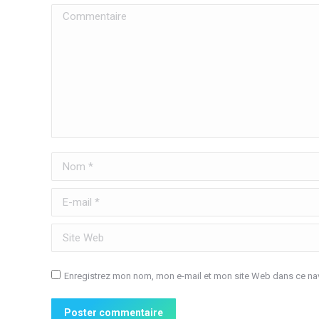
Commentaire
Nom *
E-mail *
Site Web
Enregistrez mon nom, mon e-mail et mon site Web dans ce nav
Poster commentaire