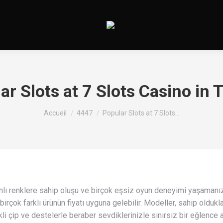
ar Slots at 7 Slots Casino in 
Vous êtes ici :
Accueil
4447
Popular Slots at 7 Slots…
n canlı renklere sahip oluşu ve birçok eşsiz oyun deneyimi yaşama
 birçok farklı ürünün fiyatı uyguna gelebilir. Modeller, sahip olduk
i çip ve destelerle beraber sevdiklerinizle sınırsız bir eğlence 