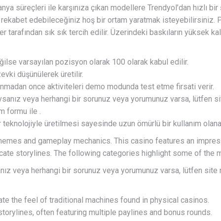
 süreçleri ile karşınıza çıkan modellere Trendyol’dan hızlı bir şe
e rekabet edebileceğiniz hoş bir ortam yaratmak isteyebilirsiniz. 
r tarafından sık sık tercih edilir. Üzerindeki baskıların yüksek ka
lse varsayılan pozisyon olarak 100 olarak kabul edilir.
vki düşünülerek üretilir.
llanmadan once aktiviteleri demo modunda test etme firsati verir.
ldıysanız veya herhangi bir sorunuz veya yorumunuz varsa, lütfen s
m formu ile .
 teknolojiyle üretilmesi sayesinde uzun ömürlü bir kullanım olana
themes and gameplay mechanics. This casino features an impressive
ricate storylines. The following categories highlight some of the
sanız veya herhangi bir sorunuz veya yorumunuz varsa, lütfen site
te the feel of traditional machines found in physical casinos.
orylines, often featuring multiple paylines and bonus rounds.