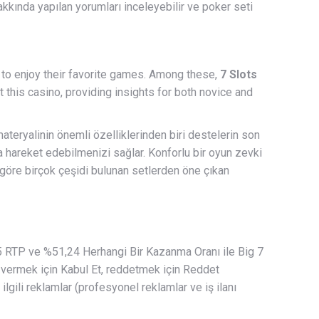
akkında yapılan yorumları inceleyebilir ve poker seti
 to enjoy their favorite games. Among these,
7 Slots
t this casino, providing insights for both novice and
 materyalinin önemli özelliklerinden biri destelerin son
a hareket edebilmenizi sağlar. Konforlu bir oyun zevki
 göre birçok çeşidi bulunan setlerden öne çıkan
,5 RTP ve %51,24 Herhangi Bir Kazanma Oranı ile Big 7
n vermek için Kabul Et, reddetmek için Reddet
lgili reklamlar (profesyonel reklamlar ve iş ilanı