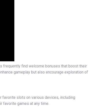
s frequently find welcome bonuses that boost their
y enhance gameplay but also encourage exploration of
ir favorite slots on various devices, including
ir favorite games at any time.