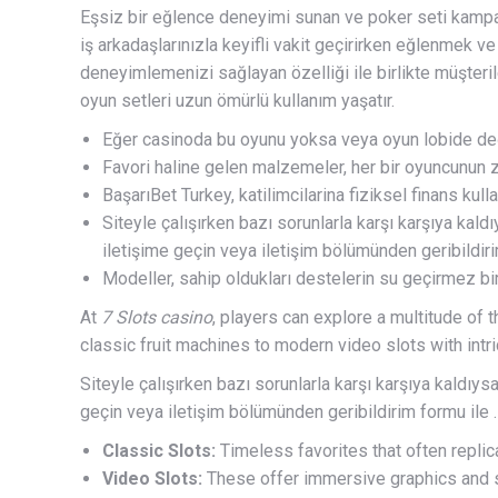
Eşsiz bir eğlence deneyimi sunan ve poker seti kampanya
iş arkadaşlarınızla keyifli vakit geçirirken eğlenmek v
deneyimlemenizi sağlayan özelliği ile birlikte müşterile
oyun setleri uzun ömürlü kullanım yaşatır.
Eğer casinoda bu oyunu yoksa veya oyun lobide deği
Favori haline gelen malzemeler, her bir oyuncunun ze
BaşarıBet Turkey, katilimcilarina fiziksel finans ku
Siteyle çalışırken bazı sorunlarla karşı karşıya ka
iletişime geçin veya iletişim bölümünden geribildiri
Modeller, sahip oldukları destelerin su geçirmez bir
At
7 Slots casino
, players can explore a multitude of 
classic fruit machines to modern video slots with int
Siteyle çalışırken bazı sorunlarla karşı karşıya kaldıy
geçin veya iletişim bölümünden geribildirim formu ile .
Classic Slots:
Timeless favorites that often replica
Video Slots:
These offer immersive graphics and st