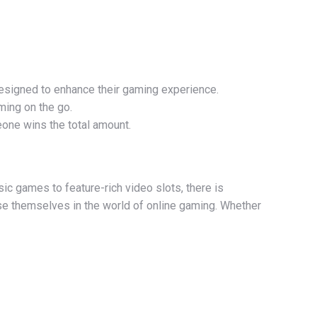
esigned to enhance their gaming experience.
ming on the go.
one wins the total amount.
sic games to feature-rich video slots, there is
se themselves in the world of online gaming. Whether