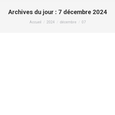
Archives du jour :
7 décembre 2024
Vous êtes ici :
Accueil
2024
décembre
07
What is home exactly for you If one try
to research in a lexicon the answer
would come out to be The place where
a family naturally lives together In
blog
Par
valens
7 décembre 2024
Laisser un commentaire
Successful steps to good essay writing Not
everyone goes to college fully prepared. In fact,