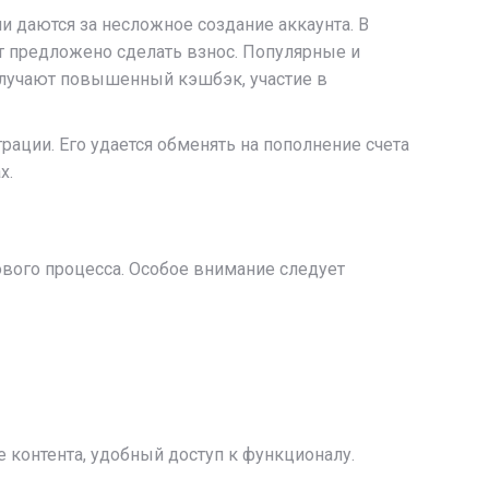
и даются за несложное создание аккаунта. В
т предложено сделать взнос. Популярные и
олучают повышенный кэшбэк, участие в
ации. Его удается обменять на пополнение счета
х.
ового процесса. Особое внимание следует
 контента, удобный доступ к функционалу.