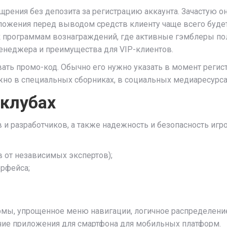
ения без депозита за регистрацию аккаунта. Зачастую он
дложения перед выводом средств клиенту чаще всего буде
к программам вознаграждений, где активные гэмблеры п
енеджера и преимущества для VIP-клиентов.
ть промо-код. Обычно его нужно указать в момент регистр
жно в специальных сборниках, в социальных медиаресурса
 клубах
 и разработчиков, а также надежность и безопасность игр
 от независимых экспертов);
рфейса;
ормы, упрощенное меню навигации, логичное распределение
ие приложения для смартфона для мобильных платформ.