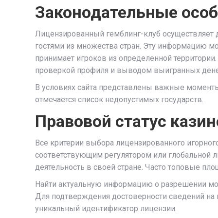
Законодательные особ
Лицензированный гемблинг-клуб осуществляет де
гостями из множества стран. Эту информацию мож
принимает игроков из определенной территории. С
проверкой профиля и выводом выигранных дене
В условиях сайта представлены важные моменты, 
отмечается список недопустимых государств.
Правовой статус казин
Все критерии выбора лицензированного игорного
соответствующим регулятором или глобальной л
деятельность в своей стране. Часто топовые пл
Найти актуальную информацию о разрешении мож
Для подтверждения достоверности сведений на п
уникальный идентификатор лицензии.