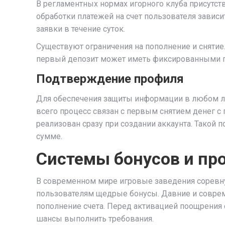
В регламентных нормах игорного клуба присутст
обработки платежей на счет пользователя завис
заявки в течение суток.
Существуют ограничения на пополнение и сняти
первый депозит может иметь фиксированными 
Подтверждение профиля
Для обеспечения защиты информации в любом ле
всего процесс связан с первым снятием денег с
реализован сразу при создании аккаунта. Такой
сумме.
Системы бонусов и пр
В современном мире игровые заведения соревну
пользователям щедрые бонусы. Давние и соврем
пополнение счета. Перед активацией поощрения
шансы выполнить требования.