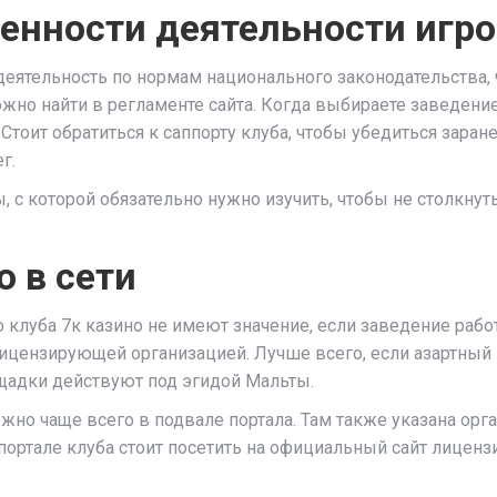
енности деятельности игр
ятельность по нормам национального законодательства, ч
но найти в регламенте сайта. Когда выбираете заведение
тоит обратиться к саппорту клуба, чтобы убедиться заране
г.
с которой обязательно нужно изучить, чтобы не столкнуть
о в сети
 клуба 7к казино не имеют значение, если заведение рабо
ицензирующей организацией. Лучше всего, если азартный
ощадки действуют под эгидой Мальты.
но чаще всего в подвале портала. Там также указана ор
ортале клуба стоит посетить на официальный сайт лиценз