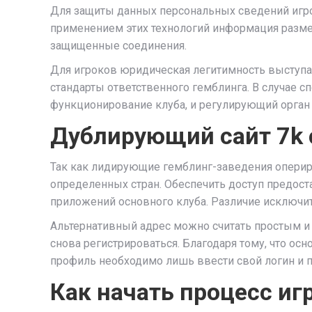
Для защиты данных персональных сведений игро
применением этих технологий информация разме
защищенные соединения.
Для игроков юридическая легитимность выступае
стандарты ответственного гемблинга. В случае 
функционирование клуба, и регулирующий орган
Дублирующий сайт 7k 
Так как лидирующие гемблинг-заведения оперир
определенных стран. Обеспечить доступ предос
приложений основного клуба. Различие исключит
Альтернативный адрес можно считать простым и 
снова регистрироваться. Благодаря тому, что о
профиль необходимо лишь ввести свой логин и п
Как начать процесс иг