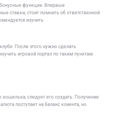
ь бонусные функции. Впервые
ные ставки, стоит помнить об ответственной
омендуется изучить.
лубе. После этого нужно сделать
учить игровой портал по таким пунктам:
 кошелька, следует его создать. Получение
люта поступает на баланс клиента, но