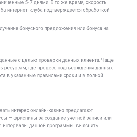
ниченные 5-7 днями. В то же время, скорость
уба интернет-клуба подтверждается обработкой
лучение бонусного предложения или бонуса на
данные с целью проверки данных клиента. Чаще
ть ресурсам, где процесс подтверждения данных
ета в указанные правилами сроки и в полной
вать интерес онлайн-казино предлагают
сы — фриспины за создание учетной записи или
ые интервалы данной программы, выяснить