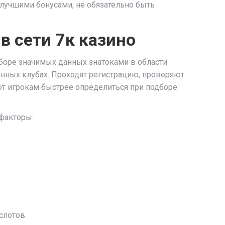
лучшими бонусами, не обязательно быть
в сети 7к казино
боре значимых данных знатоками в области
ных клубах. Проходят регистрацию, проверяют
т игрокам быстрее определиться при подборе
факторы:
слотов.