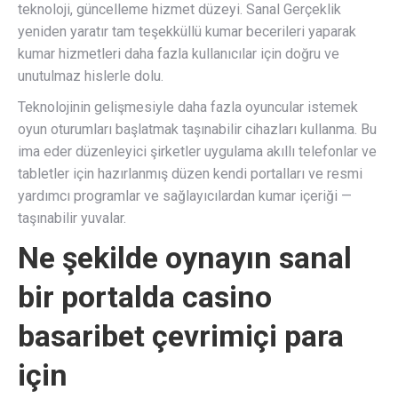
teknoloji, güncelleme hizmet düzeyi. Sanal Gerçeklik
yeniden yaratır tam teşekküllü kumar becerileri yaparak
kumar hizmetleri daha fazla kullanıcılar için doğru ve
unutulmaz hislerle dolu.
Teknolojinin gelişmesiyle daha fazla oyuncular istemek
oyun oturumları başlatmak taşınabilir cihazları kullanma. Bu
ima eder düzenleyici şirketler uygulama akıllı telefonlar ve
tabletler için hazırlanmış düzen kendi portalları ve resmi
yardımcı programlar ve sağlayıcılardan kumar içeriği —
taşınabilir yuvalar.
Ne şekilde oynayın sanal
bir portalda casino
basaribet çevrimiçi para
için