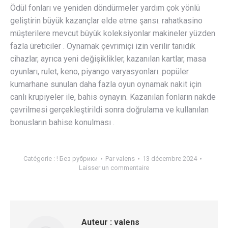
Ödül fonları ve yeniden döndürmeler yardım çok yönlü
geliştirin büyük kazançlar elde etme şansı. rahatkasino
müşterilere mevcut büyük koleksiyonlar makineler yüzden
fazla üreticiler . Oynamak çevrimiçi izin verilir tanıdık
cihazlar, ayrıca yeni değişiklikler, kazanılan kartlar, masa
oyunları, rulet, keno, piyango varyasyonları. popüler
kumarhane sunulan daha fazla oyun oynamak nakit için
canlı krupiyeler ile, bahis oynayın. Kazanılan fonların nakde
çevrilmesi gerçekleştirildi sonra doğrulama ve kullanılan
bonusların bahise konulması .
Catégorie :
! Без рубрики
Par
valens
13 décembre 2024
Laisser un commentaire
Auteur :
valens