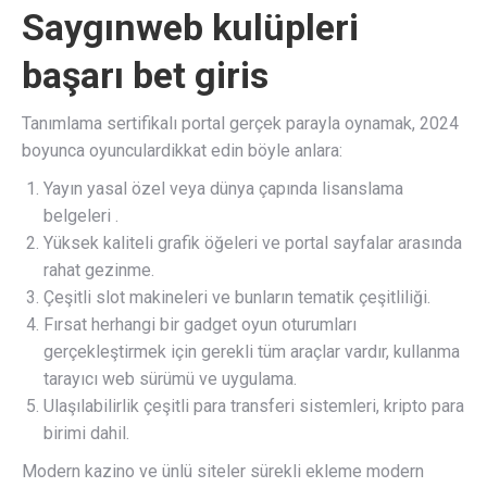
Saygınweb kulüpleri
başarı bet giris
Tanımlama sertifikalı portal gerçek parayla oynamak, 2024
boyunca oyunculardikkat edin böyle anlara:
Yayın yasal özel veya dünya çapında lisanslama
belgeleri .
Yüksek kaliteli grafik öğeleri ve portal sayfalar arasında
rahat gezinme.
Çeşitli slot makineleri ve bunların tematik çeşitliliği.
Fırsat herhangi bir gadget oyun oturumları
gerçekleştirmek için gerekli tüm araçlar vardır, kullanma
tarayıcı web sürümü ve uygulama.
Ulaşılabilirlik çeşitli para transferi sistemleri, kripto para
birimi dahil.
Modern kazino ve ünlü siteler sürekli ekleme modern