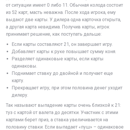
от ситуации имеет 0 либо 11. Обычная колода состоит
из 52 карт, масть неважна. После хода игрока, ему
выдают две карты. У дилера одна карточка открыта,
а другая карта невидима. Получив карты, игрок
принимает решение, как поступать дальше:
Если карты составляют 21, он завершает игру.
Добавляет карты к руке повышает сумму коня.
Разделяет одинаковые карты, если карты
одинаковы.
Поднимает ставку до двойной и получает еще
карту.
Прекращает игру, при этом половина денег уходит
дилеру.
Так называют выпадение карты очень близкой к 21:
туз с картой от валета до десятки. Участник с этими
картами берет приз, а ставка увеличивается на
половину ставки. Если выпадает «пуш» – одинаковое