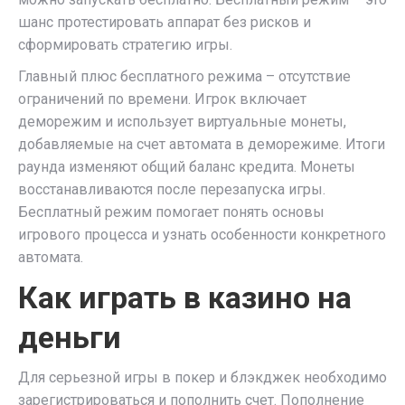
шанс протестировать аппарат без рисков и
сформировать стратегию игры.
Главный плюс бесплатного режима – отсутствие
ограничений по времени. Игрок включает
деморежим и использует виртуальные монеты,
добавляемые на счет автомата в деморежиме. Итоги
раунда изменяют общий баланс кредита. Монеты
восстанавливаются после перезапуска игры.
Бесплатный режим помогает понять основы
игрового процесса и узнать особенности конкретного
автомата.
Как играть в казино на
деньги
Для серьезной игры в покер и блэкджек необходимо
зарегистрироваться и пополнить счет. Пополнение