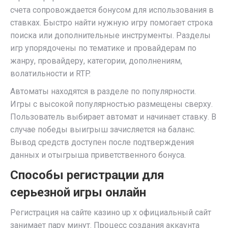
счета сопровождается бонусом для использования в
ставках. Быстро найти нужную игру помогает строка
поиска или дополнительные инструменты. Разделы
игр упорядочены по тематике и провайдерам по
жанру, провайдеру, категории, дополнениям,
волатильности и RTP.
Автоматы находятся в разделе по популярности.
Игры с высокой популярностью размещены сверху.
Пользователь выбирает автомат и начинает ставку. В
случае победы выигрыш зачисляется на баланс.
Вывод средств доступен после подтверждения
данных и отыгрыша приветственного бонуса.
Способы регистрации для
серьезной игры онлайн
Регистрация на сайте казино up x официальный сайт
занимает пару минут. Процесс создания аккаунта