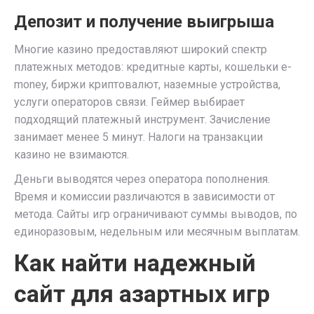
Депозит и получение выигрыша
Многие казино предоставляют широкий спектр
платежных методов: кредитные карты, кошельки e-
money, биржи криптовалют, наземные устройства,
услуги операторов связи. Геймер выбирает
подходящий платежный инструмент. Зачисление
занимает менее 5 минут. Налоги на транзакции
казино не взимаются.
Деньги выводятся через оператора пополнения.
Время и комиссии различаются в зависимости от
метода. Сайты игр ограничивают суммы выводов, по
единоразовым, недельным или месячным выплатам.
Как найти надежный
сайт для азартных игр