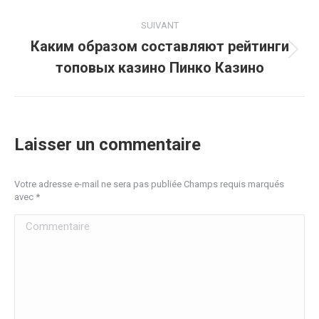
:
SUIVANT
Каким образом составляют рейтинги
Article
топовых казино Пинко Казино
suivant
:
Laisser un commentaire
Votre adresse e-mail ne sera pas publiée Champs requis marqués
avec
*
Commentaire