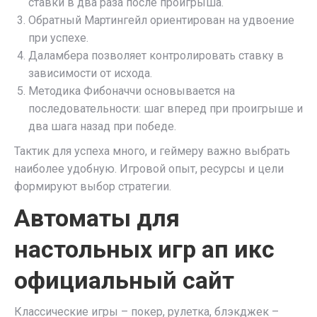
ставки в два раза после проигрыша.
Обратный Мартингейл ориентирован на удвоение
при успехе.
Даламбера позволяет контролировать ставку в
зависимости от исхода.
Методика Фибоначчи основывается на
последовательности: шаг вперед при проигрыше и
два шага назад при победе.
Тактик для успеха много, и геймеру важно выбрать
наиболее удобную. Игровой опыт, ресурсы и цели
формируют выбор стратегии.
Автоматы для
настольных игр ап икс
официальный сайт
Классические игры – покер, рулетка, блэкджек –