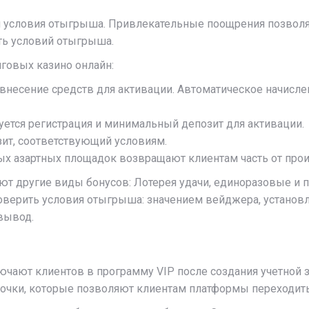
 условия отыгрыша. Привлекательные поощрения позволят
ть условий отыгрыша.
говых казино онлайн:
 внесение средств для активации. Автоматическое начислен
уется регистрация и минимальный депозит для активации.
зит, соответствующий условиям.
х азартных площадок возвращают клиентам часть от про
т другие виды бонусов: Лотерея удачи, единоразовые и 
роверить условия отыгрыша: значением вейджера, устан
вывод.
ают клиентов в программу VIP после создания учетной за
очки, которые позволяют клиентам платформы переходить