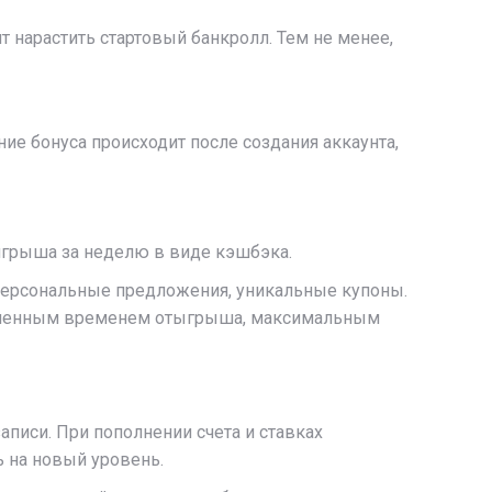
 нарастить стартовый банкролл. Тем не менее,
ие бонуса происходит после создания аккаунта,
игрыша за неделю в виде кэшбэка.
персональные предложения, уникальные купоны.
овленным временем отыгрыша, максимальным
писи. При пополнении счета и ставках
 на новый уровень.