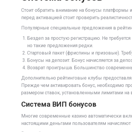
Стоит обратить внимание на бонусы платформы и
перед активацией стоит проверить реалистичнос
Популярные специальные предложения в рейтин
Бездеп за простую регистрацию. Не требуется
но такие предложения редки.
Стартовый пакет (фриспины и призовые). Треб
Бонусы на депозит. Бонус начисляется за депо
Возврат проигрыша. Большинство современны
Дополнительно рейтинговые клубы предоставляю
Прежде чем активировать бонус, необходимо п
размером ставок, установленными лимитами на 
Система ВИП бонусов
Многие современные казино автоматически включ
настоящими деньгами пользователям начисляют 