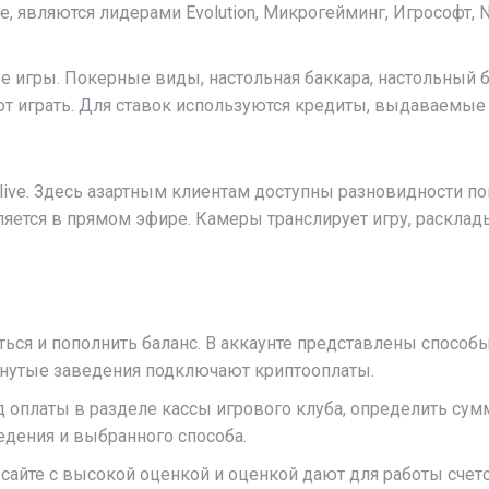
 являются лидерами Evolution, Микрогейминг, Игрософт, N
е игры. Покерные виды, настольная баккара, настольный б
т играть. Для ставок используются кредиты, выдаваемые
live. Здесь азартным клиентам доступны разновидности пок
ется в прямом эфире. Камеры транслирует игру, расклад
ься и пополнить баланс. В аккаунте представлены способы
инутые заведения подключают криптооплаты.
 оплаты в разделе кассы игрового клуба, определить сумму
едения и выбранного способа.
сайте с высокой оценкой и оценкой дают для работы сче