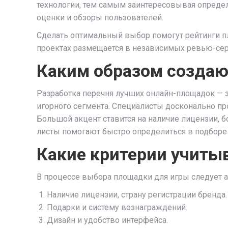
технологии, тем самым заинтересовывая опреде
оценки и обзоры пользователей.
Сделать оптимальный выбор помогут рейтинги п
проектах размещается в независимых ревью-сер
Каким образом создаю
Разработка перечня лучших онлайн-площадок — 
игорного сегмента. Специалисты досконально пр
Большой акцент ставится на наличие лицензии, 
листы помогают быстро определиться в подборе 
Какие критерии учиты
В процессе выбора площадки для игры следует 
Наличие лицензии, страну регистрации бренда.
Подарки и систему вознаграждений.
Дизайн и удобство интерфейса.