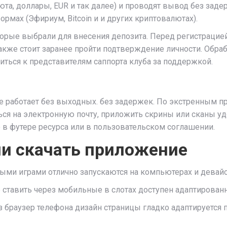
, доллары, EUR и так далее) и проводят вывод без заде
рмах (Эфириум, Bitcoin и и других криптовалютах).
орые выбрали для внесения депозита. Перед регистрацие
кже стоит заранее пройти подтверждение личности. Обрабо
иться к представителям саппорта клуба за поддержкой.
е работает без выходных. без задержек. По экстренным пр
ться на электронную почту, приложить скрины или сканы у
в футере ресурса или в пользовательском соглашении.
ли скачать приложение
ми играми отлично запускаются на компьютерах и девайсах
тавить через мобильные в слотах доступен адаптированн
з браузер телефона дизайн страницы гладко адаптируется 