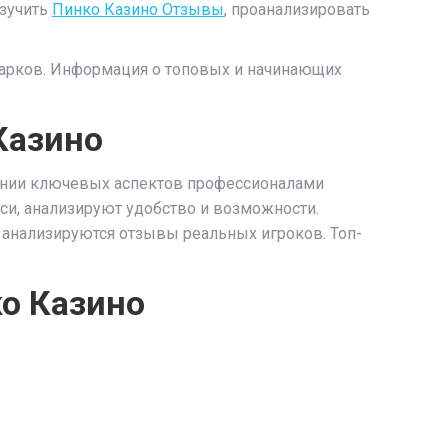
изучить
Пинко Казино Отзывы
, проанализировать
дарков. Информация о топовых и начинающих
Казино
чении ключевых аспектов профессионалами
си, анализируют удобство и возможности.
 анализируются отзывы реальных игроков. Топ-
ко Казино