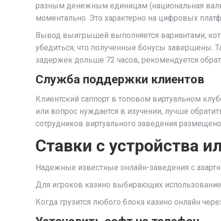
разным денежным единицам (национальная валюта
моментально. Это характерно на цифровых платфо
Вывод выигрышей выполняется вариантами, кот
убедиться, что полученные бонусы завершены. Та
задержек дольше 72 часов, рекомендуется обрат
Служба поддержки клиентов
Клиентский саппорт в топовом виртуальном клуб
или вопрос нуждается в изучении, лучше обрати
сотрудников виртуального заведения размещено 
Ставки с устройства и
Надежные известные онлайн-заведения с азартны
Для игроков казино выбирающих использование с
Когда грузится любого блока казино онлайн чере