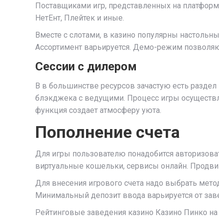
Поставщиками игр, представленных на платформе,
НетЕнт, Плейтек и иные.
Вместе с слотами, в казино популярны настольны
Ассортимент варьируется. Демо-режим позволяю
Сессии с дилером
В в большинстве ресурсов зачастую есть раздел 
блэкджека с ведущими. Процесс игры осуществля
функция создает атмосферу уюта.
Пополнение счета
Для игры пользователю понадобится авторизоват
виртуальные кошельки, сервисы онлайн. Продв
Для внесения игрового счета надо выбрать метод
Минимальный депозит ввода варьируется от зав
Рейтинговые заведения казино Казино Пинко на 