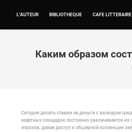
L’AUTEUR
BIBLIOTHEQUE
CAFE LITTERAIRE
Каким образом сост
Сегодня делать ставки на деньги с выводом сре
азартных площадок постоянно увеличивается из-
игроков, давая доступ к обширной коллекции эм