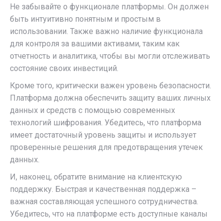
Не забывайте о функционале платформы. Он должен
быть интуитивно понятным и простым в
использовании. Также важно наличие функционала
для контроля за вашими активами, таким как
отчетность и аналитика, чтобы вы могли отслеживать
состояние своих инвестиций.
Кроме того, критически важен уровень безопасности.
Платформа должна обеспечить защиту ваших личных
данных и средств с помощью современных
технологий шифрования. Убедитесь, что платформа
имеет достаточный уровень защиты и использует
проверенные решения для предотвращения утечек
данных.
И, наконец, обратите внимание на клиентскую
поддержку. Быстрая и качественная поддержка –
важная составляющая успешного сотрудничества.
Убедитесь, что на платформе есть доступные каналы