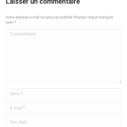
Laisser un commentaire
Votre adresse e-mail ne sera pas publiée Champs requis marqués
avec
*
Commentaire
Nom *
E-mail *
Site Web