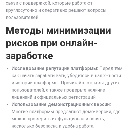
связи с поддержкой, которые работают
круглосуточно и оперативно решают вопросы
пользователей.
Методы минимизации
рисков при онлайн-
заработке
Исследование репутации платформы:
Перед тем
как начать зарабатывать, убедитесь в надежности
и истории платформы. Прочитайте отзывы других
пользователей, а также проверьте наличие
лицензий и официальных регистраций.
Использование демонстрационных версий:
Многие платформы предлагают демо-версии, где
можно проверить их функционал и понять,
насколько безопасна и удобна работа.