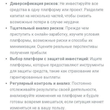
Диверсификация рисков:
Не инвестируйте все
средства в одну платформу или проект. Разделите
капитал на несколько частей, чтобы снизить
возможные потери в случае неудачи.
Тщательный анализ рисков:
Прежде чем
приступить к онлайн-заработку, изучите условия
платформы, возможные риски и способы их
минимизации. Оцените реальные перспективы
получения прибыли.
Выбор платформ с защитой инвестиций:
Ищите
платформы, которые предоставляют инструменты
для защиты средств, такие как страхование или
гарантированные выплаты.
Регулярный контроль и анализ:
Постоянно
отслеживайте результаты своей деятельности,
анализируйте изменения на платформе и будьте
готовы вовремя вмешаться, если ситуация начнет
изменяться не в вашу пользу.