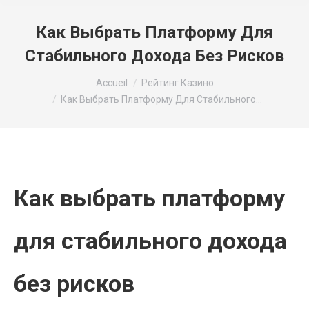
Как Выбрать Платформу Для
Стабильного Дохода Без Рисков
Vous êtes ici :
Accueil
Рейтинг Казино
Как Выбрать Платформу Для Стабильного…
Как выбрать платформу
для стабильного дохода
без рисков