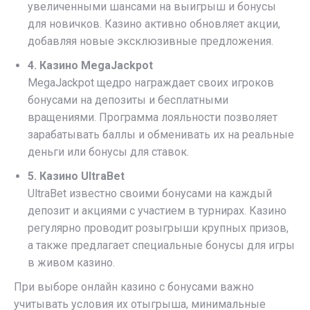
увеличенными шансами на выигрыш и бонусы
для новичков. Казино активно обновляет акции,
добавляя новые эксклюзивные предложения.
4. Казино MegaJackpot
MegaJackpot щедро награждает своих игроков
бонусами на депозиты и бесплатными
вращениями. Программа лояльности позволяет
зарабатывать баллы и обменивать их на реальные
деньги или бонусы для ставок.
5. Казино UltraBet
UltraBet известно своими бонусами на каждый
депозит и акциями с участием в турнирах. Казино
регулярно проводит розыгрыши крупных призов,
а также предлагает специальные бонусы для игры
в живом казино.
При выборе онлайн казино с бонусами важно
учитывать условия их отыгрыша, минимальные