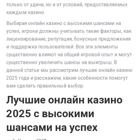
только от удачи, но и от условий, предоставляемых
каждым казино.
Выбирая онлайн казино с высокими шансами на
успех, игроки должны учитывать такие факторы, как
лицензирование, репутация, бонусные предложения
и поддержка пользователей. Все эти элементы
существенно влияют на общий игровой опыт и могут
существенно увеличить шансы на выигрыш. В
данной статье мы рассмотрим лучшие онлайн казино
2025 года и расскажем, какие особенности помогут
вам сделать правильный выбор.
Лучшие онлайн казино
2025 с высокими
шансами на успех