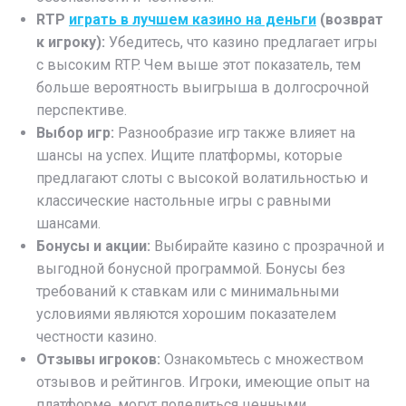
RTP
играть в лучшем казино на деньги
(возврат
к игроку):
Убедитесь, что казино предлагает игры
с высоким RTP. Чем выше этот показатель, тем
больше вероятность выигрыша в долгосрочной
перспективе.
Выбор игр:
Разнообразие игр также влияет на
шансы на успех. Ищите платформы, которые
предлагают слоты с высокой волатильностью и
классические настольные игры с равными
шансами.
Бонусы и акции:
Выбирайте казино с прозрачной и
выгодной бонусной программой. Бонусы без
требований к ставкам или с минимальными
условиями являются хорошим показателем
честности казино.
Отзывы игроков:
Ознакомьтесь с множеством
отзывов и рейтингов. Игроки, имеющие опыт на
платформе, могут поделиться ценными