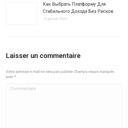
Как Выбрать Платформу Для
Стабильного Дохода Без Рисков
13 janvier 2025
Laisser un commentaire
Votre adresse e-mail ne sera pas publiée Champs requis marqués
avec
*
Commentaire