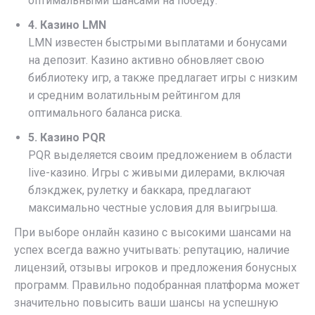
оптимальными шансами на победу.
4. Казино LMN
LMN известен быстрыми выплатами и бонусами
на депозит. Казино активно обновляет свою
библиотеку игр, а также предлагает игры с низким
и средним волатильным рейтингом для
оптимального баланса риска.
5. Казино PQR
PQR выделяется своим предложением в области
live-казино. Игры с живыми дилерами, включая
блэкджек, рулетку и баккара, предлагают
максимально честные условия для выигрыша.
При выборе онлайн казино с высокими шансами на
успех всегда важно учитывать: репутацию, наличие
лицензий, отзывы игроков и предложения бонусных
программ. Правильно подобранная платформа может
значительно повысить ваши шансы на успешную