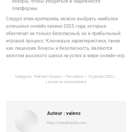
обзоры, чтобы убедиться в надежности
платформы.
Следуя этим критериям, можно выбрать наиболее
успешные онлайн казино 2025 года, которые
обеспечат не только безопасный, но и прибыльный
игровой процесс. Ключевые характеристики, такие
как лицензия, бонусы и безопасность, являются
залогом высокого шанса на успех в мире онлайн-игр.
Catégorie :
Рейтинг Казино
Par
valens
13 janvier 2025
Laisser un commentaire
Auteur :
valens
http://cherylitanda.com