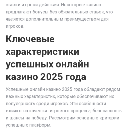
ставки и сроки действия. Некоторые казино
предлагают бонусы без обязательных ставок, что
является дополнительным преимуществом для
игроков.
Ключевые
характеристики
успешных онлайн
казино 2025 года
Успешные онлайн казино 2025 года обладают рядом
важных характеристик, которые обеспечивают их
популярность среди игроков. Эти особенности
влияют на качество игрового процесса, безопасность
и шансы на победу. Рассмотрим основные критерии
успешных платформ.