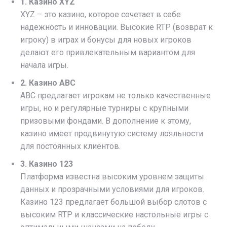
1. Казино XYZ
XYZ – это казино, которое сочетает в себе
надежность и инновации. Высокие RTP (возврат к
игроку) в играх и бонусы для новых игроков
делают его привлекательным вариантом для
начала игры.
2. Казино ABC
ABC предлагает игрокам не только качественные
игры, но и регулярные турниры с крупными
призовыми фондами. В дополнение к этому,
казино имеет продвинутую систему лояльности
для постоянных клиентов.
3. Казино 123
Платформа известна высоким уровнем защиты
данных и прозрачными условиями для игроков.
Казино 123 предлагает большой выбор слотов с
высоким RTP и классические настольные игры с