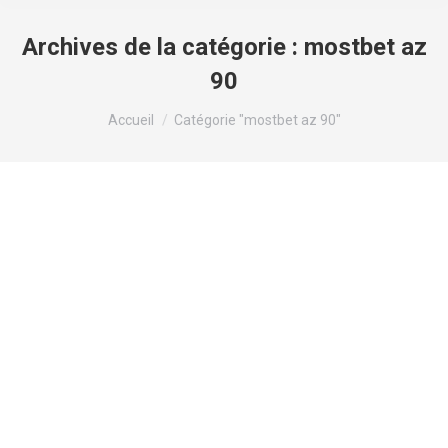
Archives de la catégorie :
mostbet az
90
Vous êtes ici :
Accueil
Catégorie "mostbet az 90"
Mostbet Aviator Azərbaycan Necə Pul
Qazanmal
mostbet az 90
Par
valens
17 décembre 2022
Mostbet Aviator Azərbaycan Necə Pul Qazanmalı
Mostbet Aviator Azərbaycan Necə Pul Qazanmalı
Content Aviator Mostbet Oyununda Istifadə Etmək
Üçün Ən Yaxşı Mərc Sistemi Hansıdır? Əvvəlcə